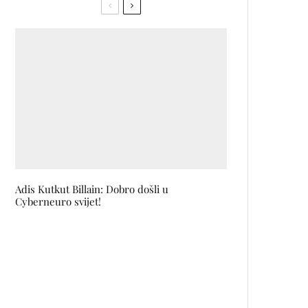
Adis Kutkut Billain: Dobro došli u
Cyberneuro svijet!
Ko su ljudi čija je lica umjetnik JR
postavio na fasadu historijske
palače u Veneciji