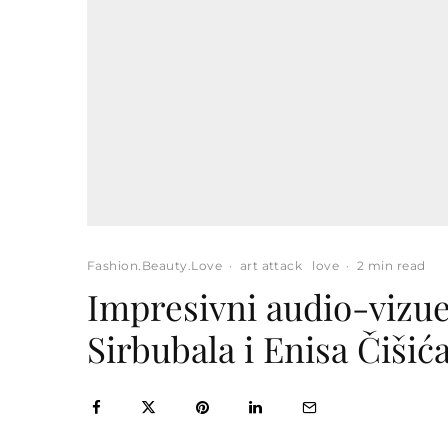
Fashion.Beauty.Love
·
art attack
love
·
2 min read
Impresivni audio-vizue
Sirbubala i Enisa Čišić