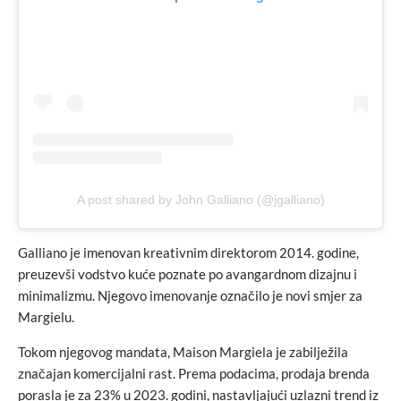
A post shared by John Galliano (@jgalliano)
Galliano je imenovan kreativnim direktorom 2014. godine,
preuzevši vodstvo kuće poznate po avangardnom dizajnu i
minimalizmu. Njegovo imenovanje označilo je novi smjer za
Margielu.
Tokom njegovog mandata, Maison Margiela je zabilježila
značajan komercijalni rast. Prema podacima, prodaja brenda
porasla je za 23% u 2023. godini, nastavljajući uzlazni trend iz