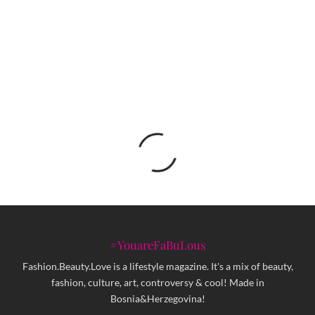
U Sarajevu predstavljen Creative Gate, nova
regionalna platforma za razvoj kreativnih
industrija
#YouareFaBuLous
Fashion.Beauty.Love is a lifestyle magazine. It's a mix of beauty,
fashion, culture, art, controversy & cool! Made in
Bosnia&Herzegovina!