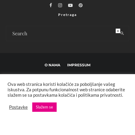
Pretraga
×
O NAMA
IMPRESSUM
USLOVI KORIŠTENJA I UREĐIVAČKE SMJERNICE
Ova web stranica koristi kolačiće za poboljšanje vašeg
POLITIKA PRIVATNOSTI
MARKETING
KONTAKT
iskustva. Za potpunu funkcionalnost web stranice odaberite
slažem se sa postavkama kolačića i politikama privatnosti.
Copyright © 2013 - 2025 FBL creative. Sva prava zadržana. Developed by:
Postavke
Slažem se
XStreamThemes