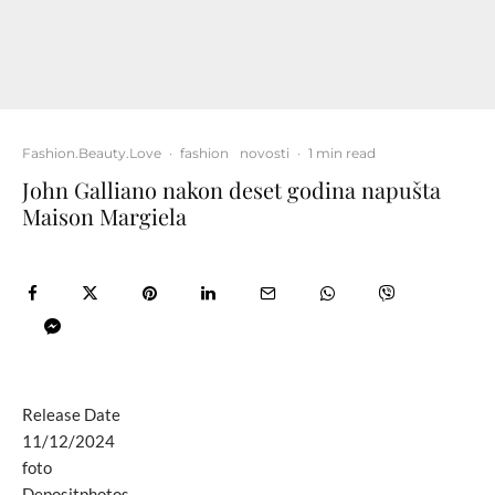
Fashion.Beauty.Love
·
fashion
novosti
·
1 min read
John Galliano nakon deset godina napušta
Maison Margiela
Release Date
11/12/2024
foto
Depositphotos