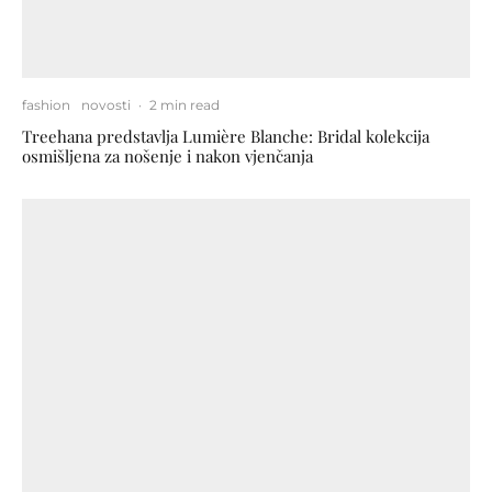
fashion
novosti
·
2 min read
Treehana predstavlja Lumière Blanche: Bridal kolekcija
osmišljena za nošenje i nakon vjenčanja