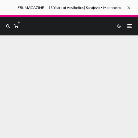
FBL MAGAZINE — 13 Years of Aesthetics | Sarajevo • Mannheim
0