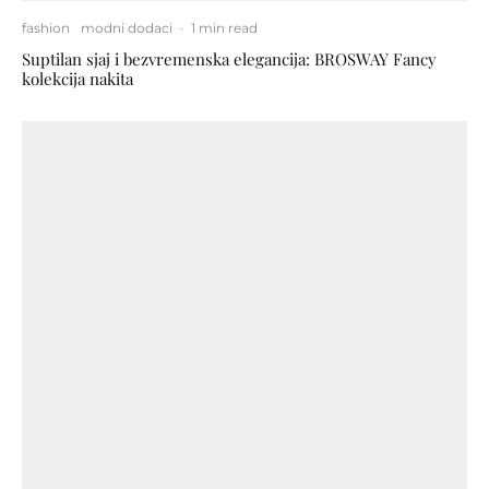
fashion
modni dodaci
·
1 min read
Suptilan sjaj i bezvremenska elegancija: BROSWAY Fancy
kolekcija nakita