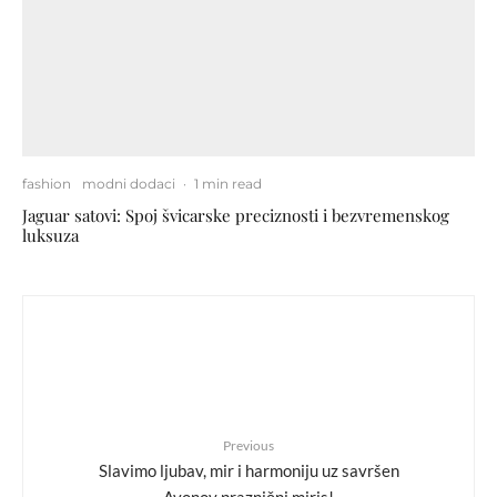
fashion
modni dodaci
·
1 min read
Jaguar satovi: Spoj švicarske preciznosti i bezvremenskog
luksuza
Previous
Slavimo ljubav, mir i harmoniju uz savršen
Avonov praznični miris!