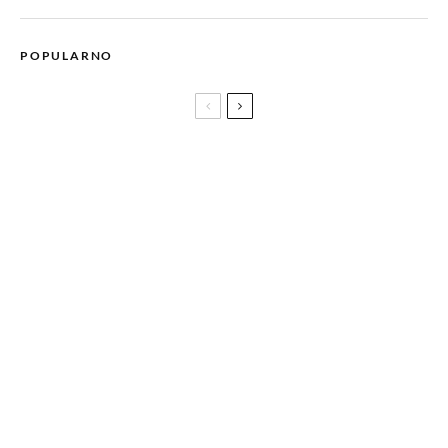
POPULARNO
BOMBINO, zvijezda iz Nigera stiže na JAZZ FEST SARAJEVO