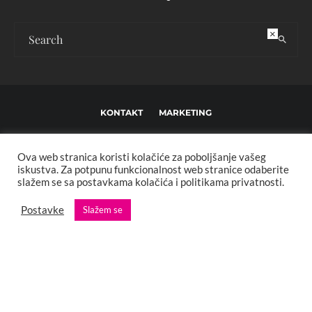
×
KONTAKT
MARKETING
USLOVI KORIŠTENJA I UREĐIVAČKE SMJERNICE
Ova web stranica koristi kolačiće za poboljšanje vašeg
IMPRESSUM
O NAMA
iskustva. Za potpunu funkcionalnost web stranice odaberite
slažem se sa postavkama kolačića i politikama privatnosti.
Copyright © 2013 - 2025 FBL creative. Sva prava zadržana. Developed by:
Postavke
Slažem se
XStreamThemes