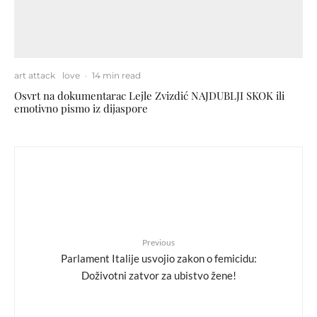
art attack
love
·
14 min read
Osvrt na dokumentarac Lejle Zvizdić NAJDUBLJI SKOK ili
emotivno pismo iz dijaspore
Previous
Parlament Italije usvojio zakon o femicidu:
Doživotni zatvor za ubistvo žene!