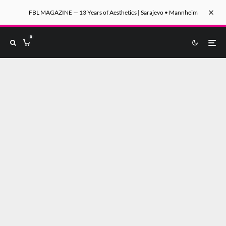
FBL MAGAZINE — 13 Years of Aesthetics | Sarajevo • Mannheim
0