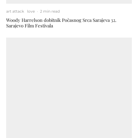
art attack
love
·
2 min read
Woody Harrelson dobitnik Počasnog Srca Sarajeva 32.
Sarajevo Film Festivala