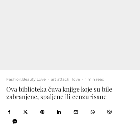
Fashion.Beauty.Love
·
art attack
love
·
1 min read
Ova biblioteka čuva knjige koje su bile
zabranjene, spaljene ili cenzurisane