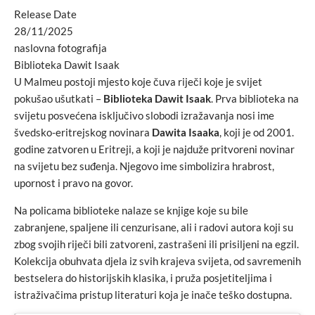
Release Date
28/11/2025
naslovna fotografija
Biblioteka Dawit Isaak
U Malmeu postoji mjesto koje čuva riječi koje je svijet
pokušao ušutkati –
Biblioteka Dawit Isaak
. Prva biblioteka na
svijetu posvećena isključivo slobodi izražavanja nosi ime
švedsko-eritrejskog novinara
Dawita Isaaka
, koji je od 2001.
godine zatvoren u Eritreji, a koji je najduže pritvoreni novinar
na svijetu bez suđenja. Njegovo ime simbolizira hrabrost,
upornost i pravo na govor.
Na policama biblioteke nalaze se knjige koje su bile
zabranjene, spaljene ili cenzurisane, ali i radovi autora koji su
zbog svojih riječi bili zatvoreni, zastrašeni ili prisiljeni na egzil.
Kolekcija obuhvata djela iz svih krajeva svijeta, od savremenih
bestselera do historijskih klasika, i pruža posjetiteljima i
istraživačima pristup literaturi koja je inače teško dostupna.