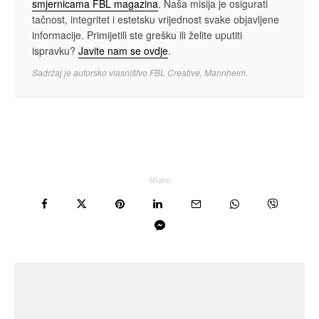
smjernicama FBL magazina
. Naša misija je osigurati
tačnost, integritet i estetsku vrijednost svake objavljene
informacije. Primijetili ste grešku ili želite uputiti
ispravku?
Javite nam se ovdje
.
Sadržaj je autorsko vlasništvo FBL Creative, Mannheim.
Share