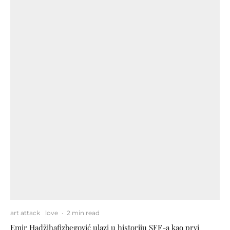
art attack
love
·
2 min read
Emir Hadžihafizbegović ulazi u historiju SFF-a kao prvi