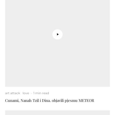
art attack
love
·
1 min read
Cunami, Nanah Tzil i Dina. objavili pjesmu METEOR