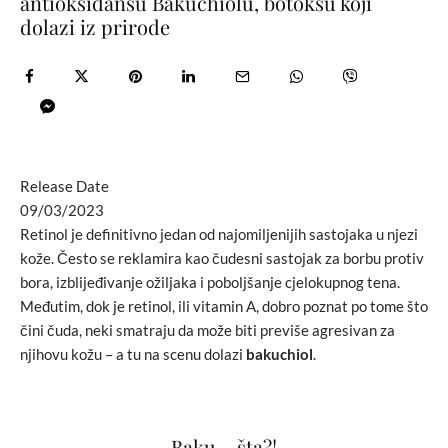
antioksidansu Bakuchiolu, botoksu koji
dolazi iz prirode
Release Date
09/03/2023
Retinol je definitivno jedan od najomiljenijih sastojaka u njezi
kože. Često se reklamira kao čudesni sastojak za borbu protiv
bora, izblijeđivanje ožiljaka i poboljšanje cjelokupnog tena.
Međutim, dok je retinol, ili vitamin A, dobro poznat po tome što
čini čuda, neki smatraju da može biti previše agresivan za
njihovu kožu – a tu na scenu dolazi
bakuchiol
.
Baku… šta?!