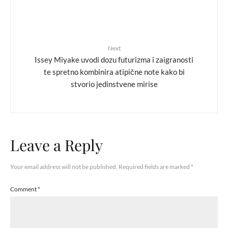
Next
Issey Miyake uvodi dozu futurizma i zaigranosti
te spretno kombinira atipične note kako bi
stvorio jedinstvene mirise
Leave a Reply
Your email address will not be published.
Required fields are marked
*
Comment
*