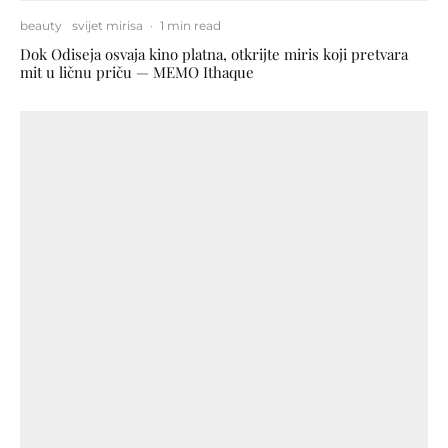
beauty
svijet mirisa
·
1 min read
Dok Odiseja osvaja kino platna, otkrijte miris koji pretvara
mit u ličnu priču — MEMO Ithaque