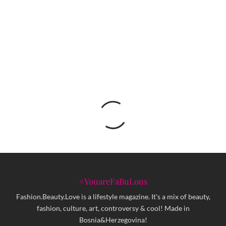
5 proizvoda koji su ove godine osigurali svoje
mjesto u našoj skin care rutini
#YouareFaBuLous
Fashion.Beauty.Love is a lifestyle magazine. It's a mix of beauty,
fashion, culture, art, controversy & cool! Made in
Bosnia&Herzegovina!