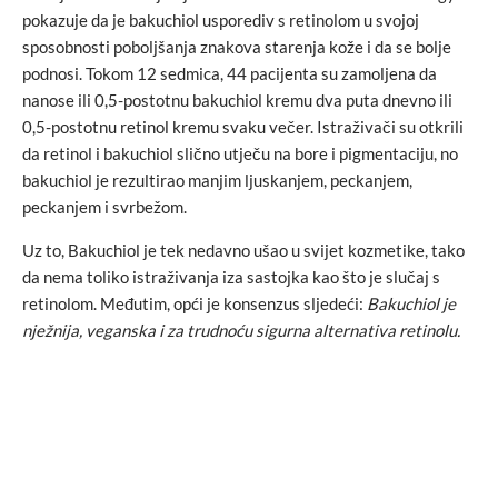
pokazuje da je bakuchiol usporediv s retinolom u svojoj
sposobnosti poboljšanja znakova starenja kože i da se bolje
podnosi. Tokom 12 sedmica, 44 pacijenta su zamoljena da
nanose ili 0,5-postotnu bakuchiol kremu dva puta dnevno ili
0,5-postotnu retinol kremu svaku večer. Istraživači su otkrili
da retinol i bakuchiol slično utječu na bore i pigmentaciju, no
bakuchiol je rezultirao manjim ljuskanjem, peckanjem,
peckanjem i svrbežom.
Uz to, Bakuchiol je tek nedavno ušao u svijet kozmetike, tako
da nema toliko istraživanja iza sastojka kao što je slučaj s
retinolom. Međutim, opći je konsenzus sljedeći:
Bakuchiol je
nježnija, veganska i za trudnoću sigurna alternativa retinolu.