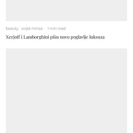
beauty
svijet mirisa
·
1 min read
Xerjoff i Lamborghini pišu novo poglavlje luksuza