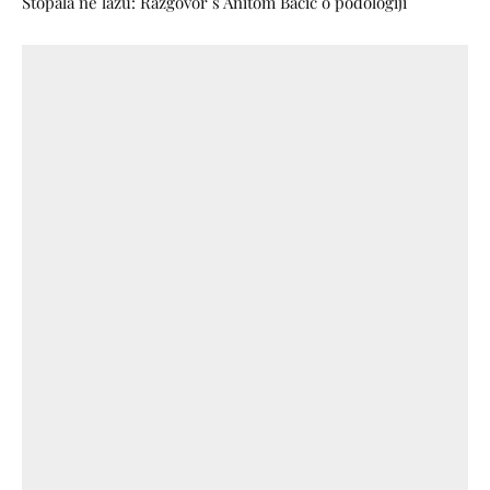
Stopala ne lažu: Razgovor s Anitom Bačić o podologiji