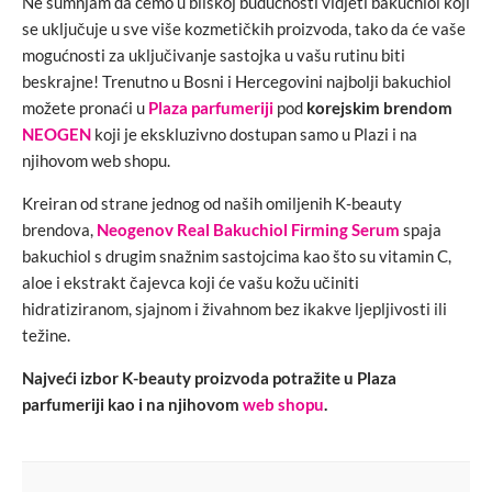
Ne sumnjam da ćemo u bliskoj budućnosti vidjeti bakuchiol koji
se uključuje u sve više kozmetičkih proizvoda, tako da će vaše
mogućnosti za uključivanje sastojka u vašu rutinu biti
beskrajne! Trenutno u Bosni i Hercegovini najbolji bakuchiol
možete pronaći u
Plaza parfumeriji
pod
korejskim brendom
NEOGEN
koji je ekskluzivno dostupan samo u Plazi i na
njihovom web shopu.
Kreiran od strane jednog od naših omiljenih K-beauty
brendova,
Neogenov Real Bakuchiol Firming Serum
spaja
bakuchiol s drugim snažnim sastojcima kao što su vitamin C,
aloe i ekstrakt čajevca koji će vašu kožu učiniti
hidratiziranom, sjajnom i živahnom bez ikakve ljepljivosti ili
težine.
Najveći izbor K-beauty proizvoda potražite u Plaza
parfumeriji kao i na njihovom
web shopu
.