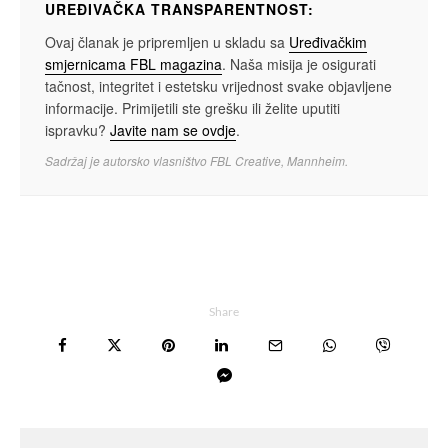
UREĐIVAČKA TRANSPARENTNOST:
Ovaj članak je pripremljen u skladu sa
Uređivačkim
smjernicama FBL magazina
. Naša misija je osigurati
tačnost, integritet i estetsku vrijednost svake objavljene
informacije. Primijetili ste grešku ili želite uputiti
ispravku?
Javite nam se ovdje
.
Sadržaj je autorsko vlasništvo FBL Creative, Mannheim.
Share