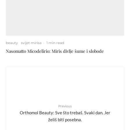
beauty
svijet mirisa
·
1 min read
Nasomatto Micodelirio: Miris divlje šume i slobode
Previous
Orthomol Beauty: Sve što trebaš. Svaki dan. Jer
želiš biti posebna.