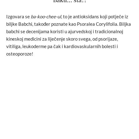
Izgovara se
ba-koo-chee-ul
, to je antioksidans koji potječe iz
biljke Babchi, također poznate kao Psoralea Corylifolia. Biljka
babchi se decenijama koristi u ajurvedskoj i tradicionalnoj
kineskoj medicini za liječenje skoro svega, od psorijaze,
vitiliga, leukoderme pa čak i kardiovaskularnih bolesti i
osteoporoze!