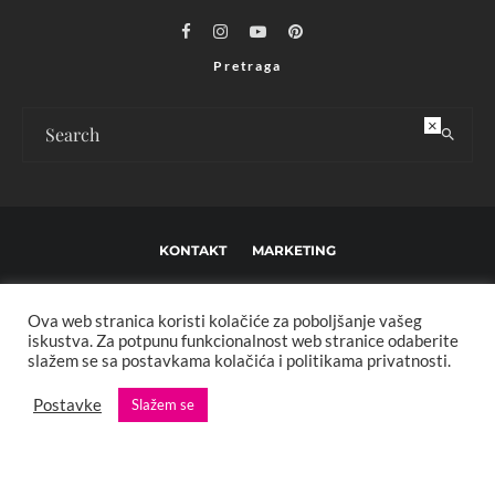
Pretraga
×
KONTAKT
MARKETING
USLOVI KORIŠTENJA I UREĐIVAČKE SMJERNICE
Ova web stranica koristi kolačiće za poboljšanje vašeg
IMPRESSUM
O NAMA
iskustva. Za potpunu funkcionalnost web stranice odaberite
slažem se sa postavkama kolačića i politikama privatnosti.
Copyright © 2013 - 2025 FBL creative. Sva prava zadržana. Developed by:
Postavke
Slažem se
XStreamThemes