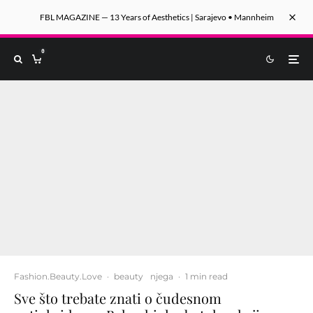
FBL MAGAZINE — 13 Years of Aesthetics | Sarajevo • Mannheim
0
Fashion.Beauty.Love
·
beauty
njega
·
1 min read
Sve što trebate znati o čudesnom