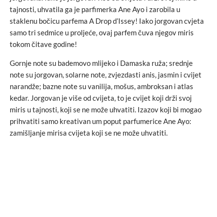
tajnosti, uhvatila ga je parfimerka Ane Ayo i zarobila u
staklenu bočicu parfema A Drop d’Issey! Iako jorgovan cvjeta
samo tri sedmice u proljeće, ovaj parfem čuva njegov miris
tokom čitave godine!
Gornje note su bademovo mlijeko i Damaska ruža; srednje
note su jorgovan, solarne note, zvjezdasti anis, jasmin i cvijet
narandže; bazne note su vanilija, mošus, ambroksan i atlas
kedar. Jorgovan je više od cvijeta, to je cvijet koji drži svoj
miris u tajnosti, koji se ne može uhvatiti. Izazov koji bi mogao
prihvatiti samo kreativan um poput parfumerice Ane Ayo:
zamišljanje mirisa cvijeta koji se ne može uhvatiti.