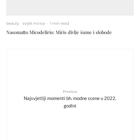
beauty
svijet mirisa
·
1 min read
Nasomatto Micodelirio: Miris divlje šume i slobode
Previous
Najsvjetliji momenti bh. modne scene u 2022.
godini