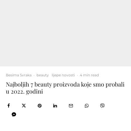
Besima Svraka
·
beauty
lijepe novosti
·
4 min read
Najboljih 7 beauty proizvoda koje smo probali
u 2022. godini