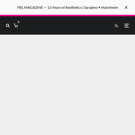
FBL MAGAZINE — 13 Years of Aesthetics | Sarajevo • Mannheim
0