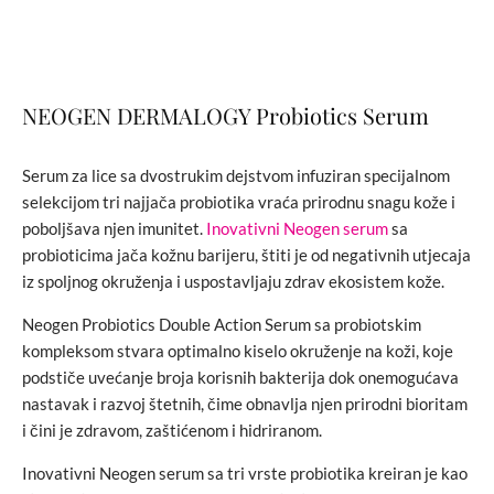
NEOGEN DERMALOGY Probiotics Serum
Serum za lice sa dvostrukim dejstvom infuziran specijalnom
selekcijom tri najjača probiotika vraća prirodnu snagu kože i
poboljšava njen imunitet.
Inovativni Neogen serum
sa
probioticima jača kožnu barijeru, štiti je od negativnih utjecaja
iz spoljnog okruženja i uspostavljaju zdrav ekosistem kože.
Neogen Probiotics Double Action Serum sa probiotskim
kompleksom stvara optimalno kiselo okruženje na koži, koje
podstiče uvećanje broja korisnih bakterija dok onemogućava
nastavak i razvoj štetnih, čime obnavlja njen prirodni bioritam
i čini je zdravom, zaštićenom i hidriranom.
Inovativni Neogen serum sa tri vrste probiotika kreiran je kao