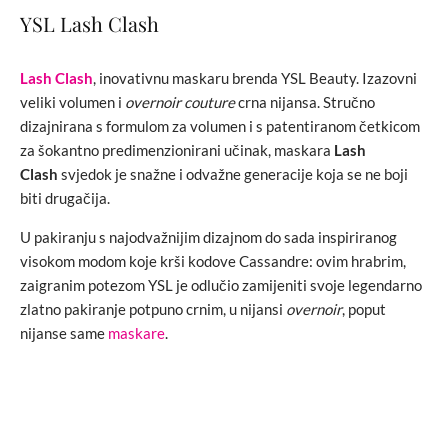
YSL Lash Clash
Lash Clash
, inovativnu maskaru brenda YSL Beauty. Izazovni
veliki volumen i
overnoir couture
crna nijansa. Stručno
dizajnirana s formulom za volumen i s patentiranom četkicom
za šokantno predimenzionirani učinak, maskara
Lash
Clash
svjedok je snažne i odvažne generacije koja se ne boji
biti drugačija.
U pakiranju s najodvažnijim dizajnom do sada inspiriranog
visokom modom koje krši kodove Cassandre: ovim hrabrim,
zaigranim potezom YSL je odlučio zamijeniti svoje legendarno
zlatno pakiranje potpuno crnim, u nijansi
overnoir
, poput
nijanse same
maskare
.