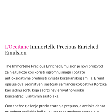
L’Occitane
Immortelle Precious Enriched
Emulsion
The Immortelle Precious Enriched Emulsion je novi proizvod
za njegu kože koji koristi ogromnu snagu i bogate
antioksidativne prednosti cvijeta korzikanskog smilja. Brend
opisuje ovaj jedinstveni sastojak sa francuskog ostrva Korzika
kao jedinu sortu koja sadrži nevjerovatno visoku
koncentraciju aktivnih sastojaka.
Ovo snažno rješenje protiv starenja prepuno je antioksidansa
prirodnog porijekla koji ciljaju na rane znakove starenja, a