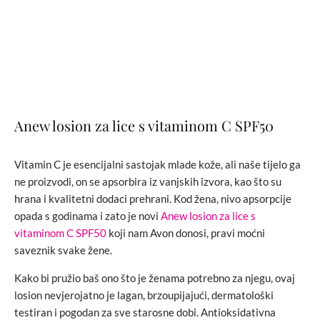
Anew losion za lice s vitaminom C SPF50
Vitamin C je esencijalni sastojak mlade kože, ali naše tijelo ga
ne proizvodi, on se apsorbira iz vanjskih izvora, kao što su
hrana i kvalitetni dodaci prehrani. Kod žena, nivo apsorpcije
opada s godinama i zato je novi
Anew losion za lice s
vitaminom C SPF50
koji nam Avon donosi, pravi moćni
saveznik svake žene.
Kako bi pružio baš ono što je ženama potrebno za njegu, ovaj
losion nevjerojatno je lagan, brzoupijajući, dermatološki
testiran i pogodan za sve starosne dobi. Antioksidativna