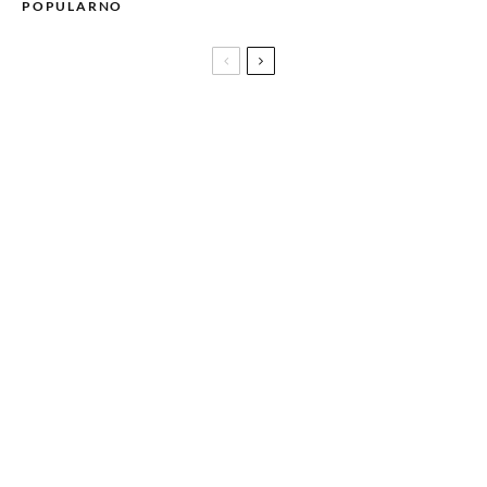
POPULARNO
Vanyano x FBL music
Laibach dolazi u Sarajevo: Projekcija filma,