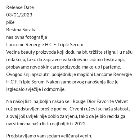
Release Date
03/01/2023
piše
Besima Svraka
naslovna fotografija
Lancome Renergie H.C.F. Triple Serum
Većina beauty proizvoda koji dođu na bh. tržište stignu i u našu
redakciju, tako da zapravo svakodnevno radimo testiranja,
probavamo nove skin care proizvode, make-up i parfeme.
Ovogodišnji apsolutni pobjednik je magični Lancôme Renergie
H.C.F. Triple Serum. Nakon samo prvog nanošenja lice je
izgledalo svježije i odmornije.
Na našoj listi najboljih našao se i Rouge Dior Favorite Velvet
ruž predstavljen prošle godine. Crveni ruževi su naša slabost,
a ovaj još uvijek nije dobio zamjenu, tako da je bio red da ga
uvrstimo na našu listu najboljih iz 2022.
Predstavljamo vam sedam veličanstvenih.