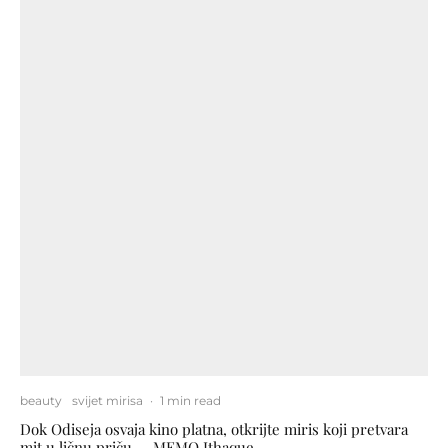
beauty
svijet mirisa
·
1 min read
Dok Odiseja osvaja kino platna, otkrijte miris koji pretvara
mit u ličnu priču — MEMO Ithaque