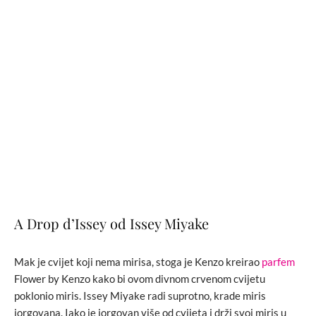
A Drop d’Issey od Issey Miyake
Mak je cvijet koji nema mirisa, stoga je Kenzo kreirao
parfem
Flower by Kenzo kako bi ovom divnom crvenom cvijetu
poklonio miris. Issey Miyake radi suprotno, krade miris
jorgovana. Iako je jorgovan više od cvijeta i drži svoj miris u