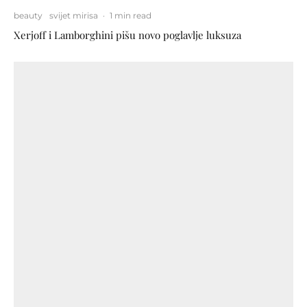
beauty
svijet mirisa
·
1 min read
Xerjoff i Lamborghini pišu novo poglavlje luksuza