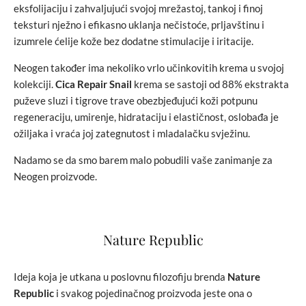
eksfolijaciju i zahvaljujući svojoj mrežastoj, tankoj i finoj
teksturi nježno i efikasno uklanja nečistoće, prljavštinu i
izumrele ćelije kože bez dodatne stimulacije i iritacije.
Neogen također ima nekoliko vrlo učinkovitih krema u svojoj
kolekciji.
Cica Repair Snail
krema se sastoji od 88% ekstrakta
puževe sluzi i tigrove trave obezbjeđujući koži potpunu
regeneraciju, umirenje, hidrataciju i elastičnost, oslobađa je
ožiljaka i vraća joj zategnutost i mladalačku svježinu.
Nadamo se da smo barem malo pobudili vaše zanimanje za
Neogen proizvode.
Nature Republic
Ideja koja je utkana u poslovnu filozofiju brenda
Nature
Republic
i svakog pojedinačnog proizvoda jeste ona o