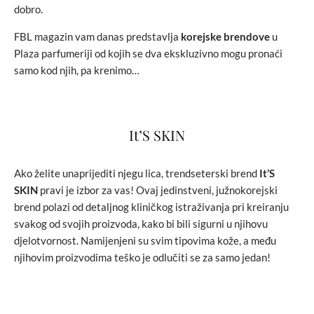
dobro.
FBL magazin vam danas predstavlja
korejske brendove
u
Plaza parfumeriji od kojih se dva ekskluzivno mogu pronaći
samo kod njih, pa krenimo…
It’S SKIN
Ako želite unaprijediti njegu lica, trendseterski brend
It’S
SKIN
pravi je izbor za vas! Ovaj jedinstveni, južnokorejski
brend polazi od detaljnog kliničkog istraživanja pri kreiranju
svakog od svojih proizvoda, kako bi bili sigurni u njihovu
djelotvornost. Namijenjeni su svim tipovima kože, a među
njihovim proizvodima teško je odlučiti se za samo jedan!