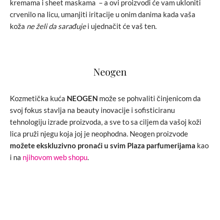
kremama i sheet maskama – a ovi proizvodi će vam ukloniti
crvenilo na licu, umanjiti iritacije u onim danima kada vaša
koža
ne želi da sarađuje
i ujednačit će vaš ten.
Neogen
Kozmetička kuća
NEOGEN
može se pohvaliti činjenicom da
svoj fokus stavlja na beauty inovacije i sofisticiranu
tehnologiju izrade proizvoda, a sve to sa ciljem da vašoj koži
lica pruži njegu koja joj je neophodna. Neogen proizvode
možete ekskluzivno pronaći u svim Plaza parfumerijama
kao
i na
njihovom web shopu
.