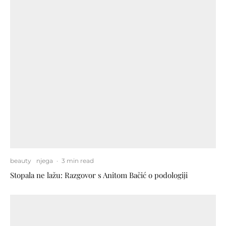
beauty
njega
·
3 min read
Stopala ne lažu: Razgovor s Anitom Bačić o podologiji