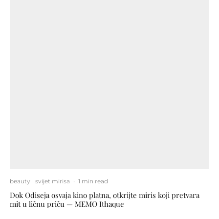
beauty
svijet mirisa
·
1 min read
Dok Odiseja osvaja kino platna, otkrijte miris koji pretvara
mit u ličnu priču — MEMO Ithaque