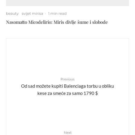
beauty
svijet mirisa
·
1 min read
Nasomatto Micodelirio: Miris divlje šume i slobode
Previous
Od sad možete kupiti Balenciaga torbu u obliku
kese za smeće za samo 1790 $
Next