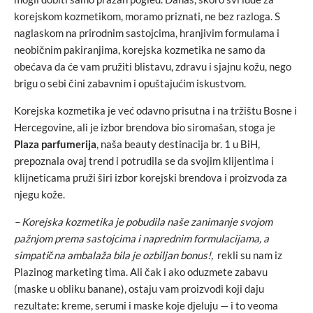
korejskom kozmetikom, moramo priznati, ne bez razloga. S
naglaskom na prirodnim sastojcima, hranjivim formulama i
neobičnim pakiranjima, korejska kozmetika ne samo da
obećava da će vam pružiti blistavu, zdravu i sjajnu kožu, nego
brigu o sebi čini zabavnim i opuštajućim iskustvom.
Korejska kozmetika je već odavno prisutna i na tržištu Bosne i
Hercegovine, ali je izbor brendova bio siromašan, stoga je
Plaza parfumerija
, naša beauty destinacija br. 1 u BiH,
prepoznala ovaj trend i potrudila se da svojim klijentima i
klijneticama pruži širi izbor korejski brendova i proizvoda za
njegu kože.
– Korejska kozmetika je pobudila naše zanimanje svojom
pažnjom prema sastojcima i naprednim formulacijama, a
simpatična ambalaža bila je ozbiljan bonus!,
rekli su nam iz
Plazinog marketing tima. Ali čak i ako oduzmete zabavu
(maske u obliku banane), ostaju vam proizvodi koji daju
rezultate: kreme, serumi i maske koje djeluju — i to veoma