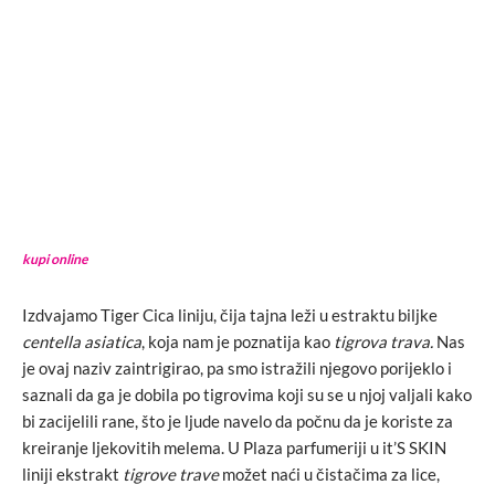
kupi online
Izdvajamo Tiger Cica liniju, čija tajna leži u estraktu biljke
centella asiatica
, koja nam je poznatija kao
tigrova trava.
Nas
je ovaj naziv zaintrigirao, pa smo istražili njegovo porijeklo i
saznali da ga je dobila po tigrovima koji su se u njoj valjali kako
bi zacijelili rane, što je ljude navelo da počnu da je koriste za
kreiranje ljekovitih melema. U Plaza parfumeriji u it’S SKIN
liniji ekstrakt
tigrove trave
možet naći u čistačima za lice,