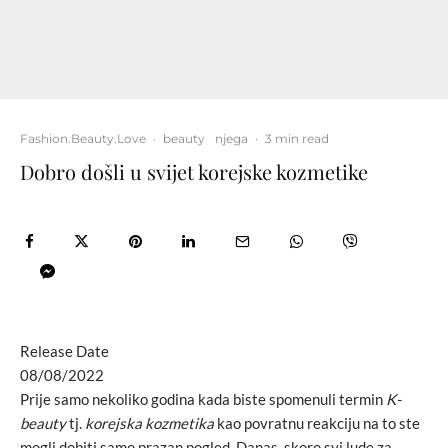
Fashion.Beauty.Love
·
beauty
njega
·
3 min read
Dobro došli u svijet korejske kozmetike
Release Date
08/08/2022
Prije samo nekoliko godina kada biste spomenuli termin
K-
beauty
tj.
korejska kozmetika
kao povratnu reakciju na to ste
mogli dobiti samo prazan pogled. Danas, skoro svi lude za