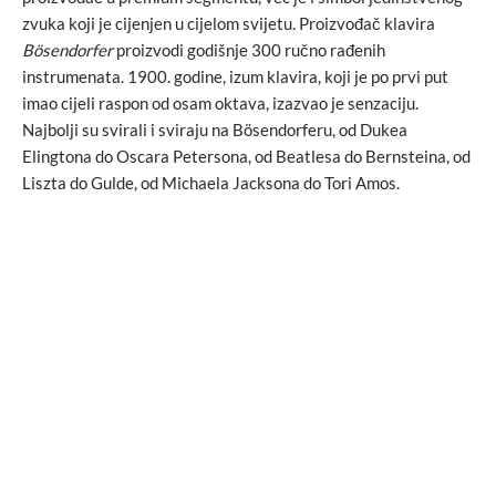
zvuka koji je cijenjen u cijelom svijetu. Proizvođač klavira
Bösendorfer
proizvodi godišnje 300 ručno rađenih
instrumenata. 1900. godine, izum klavira, koji je po prvi put
imao cijeli raspon od osam oktava, izazvao je senzaciju.
Najbolji su svirali i sviraju na Bösendorferu, od Dukea
Elingtona do Oscara Petersona, od Beatlesa do Bernsteina, od
Liszta do Gulde, od Michaela Jacksona do Tori Amos.