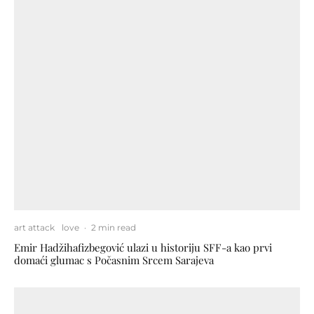
art attack
love
·
2 min read
Emir Hadžihafizbegović ulazi u historiju SFF-a kao prvi
domaći glumac s Počasnim Srcem Sarajeva