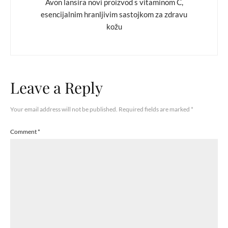
Avon lansira novi proizvod s vitaminom C,
esencijalnim hranljivim sastojkom za zdravu
kožu
Leave a Reply
Your email address will not be published.
Required fields are marked
*
Comment
*