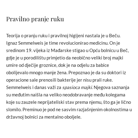
Pravilno pranje ruku
Teorija o pranju ruku i pravilnoj higijeni nastala je u Beču.
Ignaz Semmelweis je time revolucionirao medicinu. On je
sredinom 19. vijeka iz Mađarske stigao u Opću bolnicu u Beč,
gdje je u porodilištu primjetio da neobično veliki broj majki
umire od dječije groznice, dok je na odjelu za babice
obolijevalo mnogo manje žena. Prepoznao je da su doktori iz
operacione sale prenosili bakterije jer nisu prali ruke.
Semmelweis i danas važi za
spasioca majki
. Njegova saznanja
su međutim naišla na veliko neodobravanje među kolegama
koje su zauzele neprijateliski stav prema njemu, što ga je lično
slomilo. Preminuo je pod ne sasvim razjašnjenim okolnostima u
državnoj bolnici za mentalno oboljele.