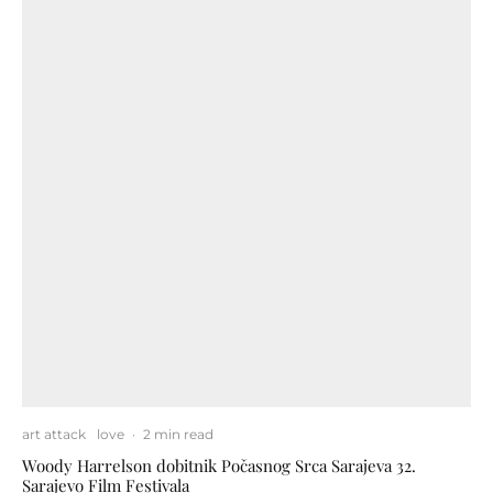
art attack
love
·
2 min read
Woody Harrelson dobitnik Počasnog Srca Sarajeva 32.
Sarajevo Film Festivala