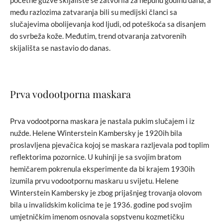
početne gužve skijalište se zatvorila za nepunu godinu dana, a
među razlozima zatvaranja bili su medijski članci sa
slučajevima obolijevanja kod ljudi, od poteškoća sa disanjem
do svrbeža kože. Međutim, trend otvaranja zatvorenih
skijališta se nastavio do danas.
Prva vodootporna maskara
Prva vodootporna maskara je nastala pukim slučajem i iz
nužde. Helene Winterstein Kambersky je 1920ih bila
proslavljena pjevačica kojoj se maskara razljevala pod toplim
reflektorima pozornice. U kuhinji je sa svojim bratom
hemičarem pokrenula eksperimente da bi krajem 1930ih
izumila prvu vodootpornu maskaru u svijetu. Helene
Winterstein Kambersky je zbog prijašnjeg trovanja olovom
bila u invalidskim kolicima te je 1936. godine pod svojim
umjetničkim imenom osnovala sopstvenu kozmetičku