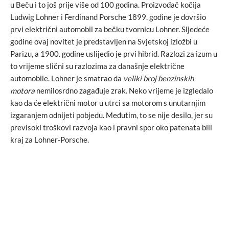
u Beču i to još prije više od 100 godina. Proizvođač kočija
Ludwig Lohner i Ferdinand Porsche 1899. godine je dovršio
prvi električni automobil za bečku tvornicu Lohner. Sljedeće
godine ovaj novitet je predstavljen na Svjetskoj izložbi u
Parizu, a 1900. godine uslijedio je prvi hibrid. Razlozi za izum u
to vrijeme slični su razlozima za današnje električne
automobile. Lohner je smatrao da
veliki broj benzinskih
motora
nemilosrdno zagađuje zrak. Neko vrijeme je izgledalo
kao da će električni motor u utrci sa motorom s unutarnjim
izgaranjem odnijeti pobjedu. Međutim, to se nije desilo, jer su
previsoki troškovi razvoja kao i pravni spor oko patenata bili
kraj za Lohner-Porsche.