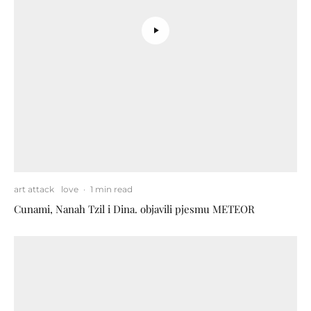
art attack
love
·
1 min read
Cunami, Nanah Tzil i Dina. objavili pjesmu METEOR