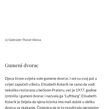
(c) Gebrüder Thonet Vienna
Gumeni dvorac
Djeca širom svijeta vole gumene dvorce. I oni su svoj put u
svijet započeli u Beču. Elisabeth Kolarik ne samo da vodi
nekoliko restorana u bečkom Prateru, već je 1977. godine
izmislila i gumeni dvorac i nazvala ga “Luftburg”. Elisabeth
Kolarik je željela da njena kćerka ima mali dušek u obliku
dvorca za skakanje. Činjenica da je to rezultiralo ogromnim