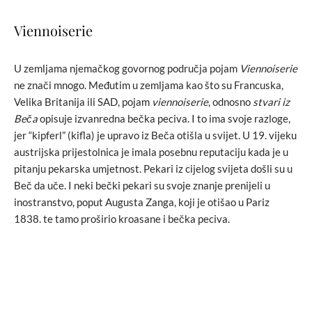
Viennoiserie
U zemljama njemačkog govornog područja pojam
Viennoiserie
ne znači mnogo. Međutim u zemljama kao što su Francuska,
Velika Britanija ili SAD, pojam
viennoiserie
, odnosno
stvari iz
Beča
opisuje izvanredna bečka peciva. I to ima svoje razloge,
jer “kipferl” (kifla) je upravo iz Beča otišla u svijet. U 19. vijeku
austrijska prijestolnica je imala posebnu reputaciju kada je u
pitanju pekarska umjetnost. Pekari iz cijelog svijeta došli su u
Beč da uče. I neki bečki pekari su svoje znanje prenijeli u
inostranstvo, poput Augusta Zanga, koji je otišao u Pariz
1838. te tamo proširio kroasane i bečka peciva.