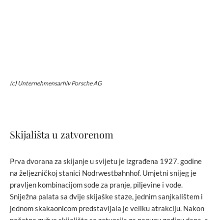
(c) Unternehmensarhiv Porsche AG
Skijališta u zatvorenom
Prva dvorana za skijanje u svijetu je izgrađena 1927. godine
na željezničkoj stanici Nodrwestbahnhof. Umjetni snijeg je
pravljen kombinacijom sode za pranje, piljevine i vode.
Sniježna palata sa dvije skijaške staze, jednim sanjkalištem i
jednom skakaonicom predstavljala je veliku atrakciju. Nakon