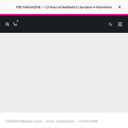
FBL MAGAZINE — 13 Years of Aesthetics | Sarajevo • Mannheim
0
Fashion.Beauty.Love
·
love
putovanja
·
4 min read