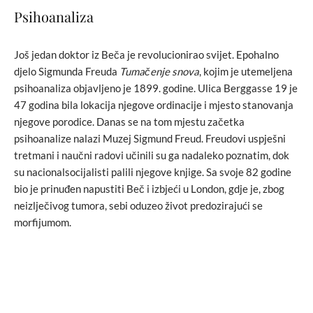
Psihoanaliza
Još jedan doktor iz Beča je revolucionirao svijet. Epohalno
djelo Sigmunda Freuda
Tumačenje snova
, kojim je utemeljena
psihoanaliza objavljeno je 1899. godine. Ulica Berggasse 19 je
47 godina bila lokacija njegove ordinacije i mjesto stanovanja
njegove porodice. Danas se na tom mjestu začetka
psihoanalize nalazi Muzej Sigmund Freud. Freudovi uspješni
tretmani i naučni radovi učinili su ga nadaleko poznatim, dok
su nacionalsocijalisti palili njegove knjige. Sa svoje 82 godine
bio je prinuđen napustiti Beč i izbjeći u London, gdje je, zbog
neizlječivog tumora, sebi oduzeo život predozirajući se
morfijumom.