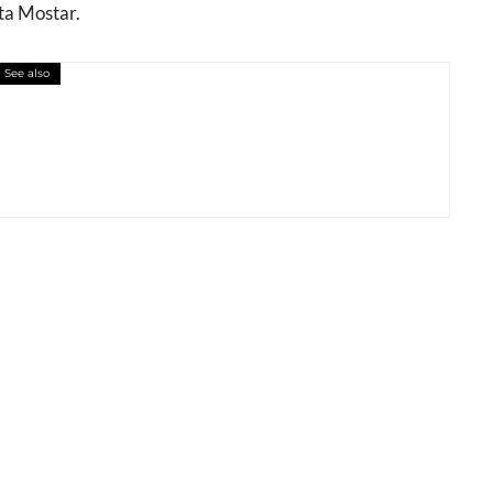
šta Mostar.
See also
ao uniforme za MF BANKU