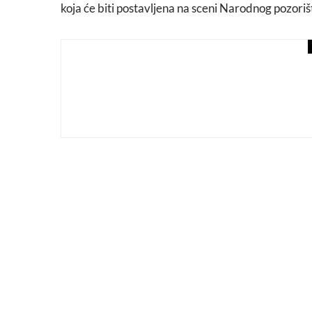
koja će biti postavljena na sceni Narodnog pozori
fashion
novosti
MARKO FEHER dizajnir