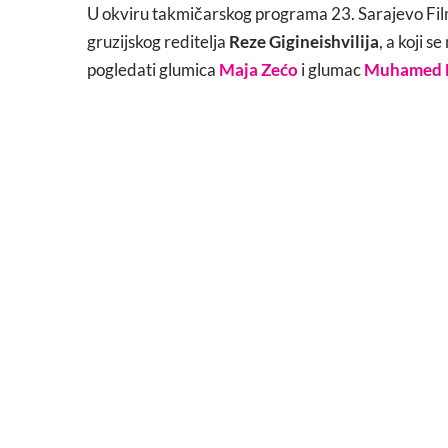
U okviru takmičarskog programa 23. Sarajevo Film
gruzijskog reditelja
Reze Gigineishvilija
, a koji s
pogledati glumica
Maja Zećo
i glumac
Muhamed 