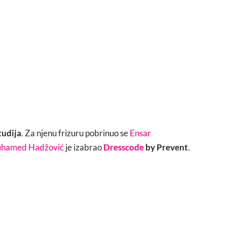
tudija
. Za njenu frizuru pobrinuo se
Ensar
hamed Hadžović
je izabrao
Dresscode
by Prevent
.