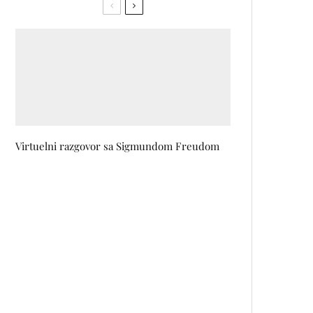
Virtuelni razgovor sa Sigmundom Freudom
BYD – najveći svjetski proizvođač
električnih automobila –
zvanično stigao u BiH!
Film TABIJA, ovogodišnji bh.
kandidat za nagradu Oscar,
uskoro u bh. kinima