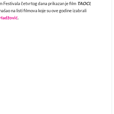
 Festivala četvrtog dana prikazan je film
TAOCI
,
e našao na listi filmova koje su ove godine izabrali
Hadžović
.