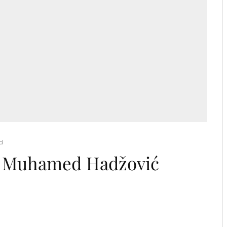
d
 i Muhamed Hadžović