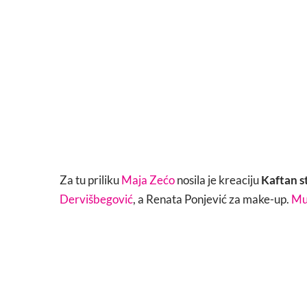
Za tu priliku
Maja Zećo
nosila je kreaciju
Kaftan s
Dervišbegović
, a Renata Ponjević za make-up.
Mu