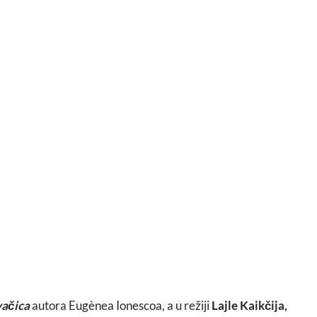
vačica
autora Eugènea Ionescoa, a u režiji
Lajle Kaikčija,