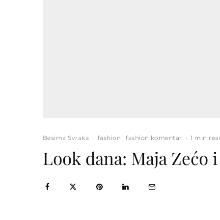
Besima Svraka
·
fashion
fashion komentar
·
1 min rea
Look dana: Maja Zećo