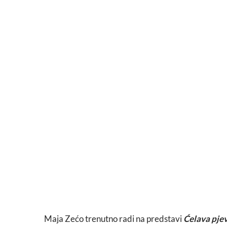
Maja Zećo trenutno radi na predstavi
Ćelava pje