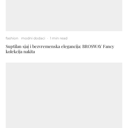
fashion
modni dodaci
·
1 min read
Suptilan sjaj i bezvremenska elegancija: BROSWAY Fancy
kolekcija nakita