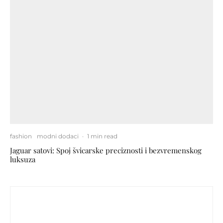
fashion
modni dodaci
·
1 min read
Jaguar satovi: Spoj švicarske preciznosti i bezvremenskog
luksuza