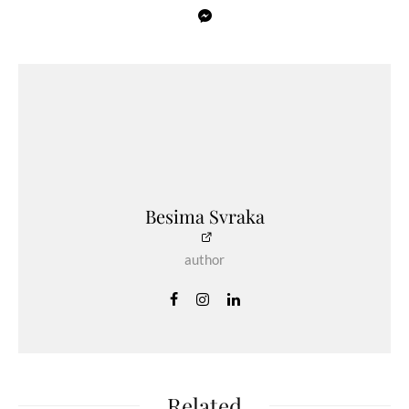
Besima Svraka
author
Related