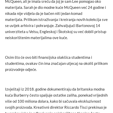
McQueen, ali je imala sreću da joj je sam Lee pomogao oko
materijala. Sarah je dio modne kuće McQueen već 24 godine i
nikada nije vidjela da je bačen niti jedan komad
materijala. Prilikom istraživanja i kreiranja novih kolekcija sve
se uvijek arhivira i pohranjuje. Zahvaljujući Bartonovoj 14
univerziteta u Velsu, Engleskoj i Škotskoj su već dobili pristup
neiskorištenim materijalima ove kuće.
Osim što će ovo biti finansijska olakšica studentima i
studentima, ovakav čin ima značajan utjecaj na okoliš prilikom
proizvodnje odjeće.
Izvještaji iz 2018. godine dokumentiraju da britanska modna
kuća Burberry često spaljuje ostatke zaliha, ponekad vrijednih
više od 100 miliona dolara, kako bi sačuvala ekskluzivnost
svojih proizvoda. Kreativni direktor Riccardo Tisci prekinuo je