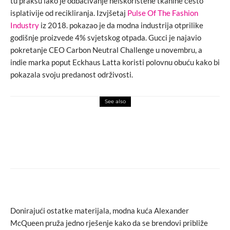
tu praksu iako je odbacivanje neiskorištene tkanine često
isplativije od recikliranja. Izvjšetaj
Pulse Of The Fashion
Industry
iz 2018. pokazao je da modna industrija otprilike
godišnje proizvede 4% svjetskog otpada. Gucci je najavio
pokretanje CEO Carbon Neutral Challenge u novembru, a
indie marka poput Eckhaus Latta koristi polovnu obuću kako bi
pokazala svoju predanost održivosti.
See also
fashion
novosti
TEA ATELIER predstavlja novu elegantnu
kolekciju izrađenu od najkvalitetnijih
luksuznih materijala
Donirajući ostatke materijala, modna kuća Alexander
McQueen pruža jedno rješenje kako da se brendovi približe