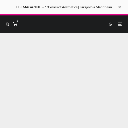
FBL MAGAZINE — 13 Years of Aesthetics | Sarajevo • Mannheim
0