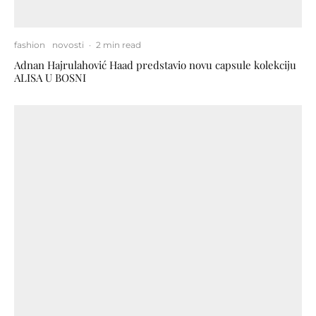
fashion
novosti
·
2 min read
Adnan Hajrulahović Haad predstavio novu capsule kolekciju
ALISA U BOSNI