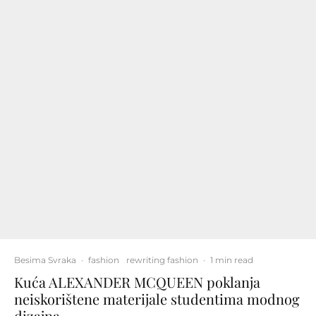
Besima Svraka
·
fashion
rewriting fashion
·
1 min read
Kuća ALEXANDER MCQUEEN poklanja
neiskorištene materijale studentima modnog
dizajna