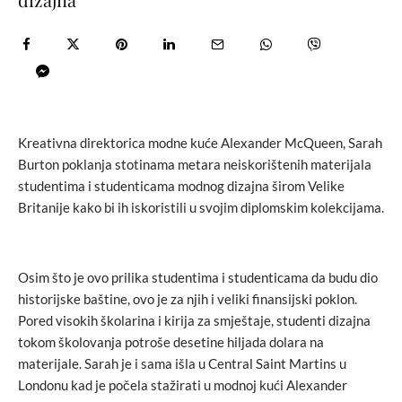
Kreativna direktorica modne kuće Alexander McQueen, Sarah
Burton poklanja stotinama metara neiskorištenih materijala
studentima i studenticama modnog dizajna širom Velike
Britanije kako bi ih iskoristili u svojim diplomskim kolekcijama.
Osim što je ovo prilika studentima i studenticama da budu dio
historijske baštine, ovo je za njih i veliki finansijski poklon.
Pored visokih školarina i kirija za smještaje, studenti dizajna
tokom školovanja potroše desetine hiljada dolara na
materijale. Sarah je i sama išla u Central Saint Martins u
Londonu kad je počela stažirati u modnoj kući Alexander