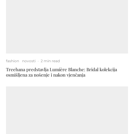
fashion
novosti
·
2 min read
Treehana predstavlja Lumière Blanche: Bridal kolekcija
osmišljena za nošenje i nakon vjenčanja