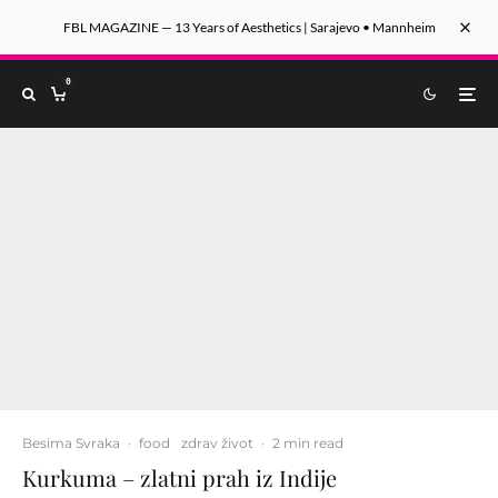
FBL MAGAZINE — 13 Years of Aesthetics | Sarajevo • Mannheim
0
Besima Svraka
·
food
zdrav život
·
2 min read
Kurkuma – zlatni prah iz Indije