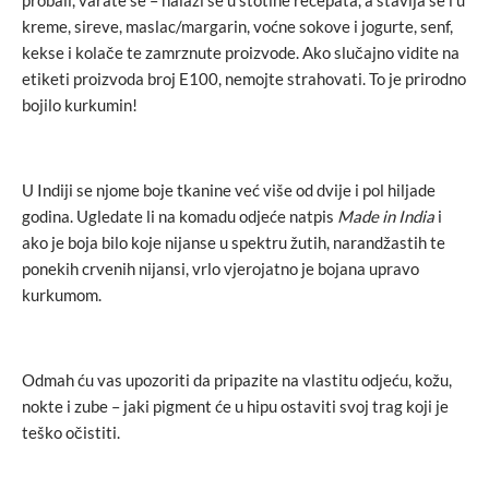
kreme, sireve, maslac/margarin, voćne sokove i jogurte, senf,
kekse i kolače te zamrznute proizvode. Ako slučajno vidite na
etiketi proizvoda broj E100, nemojte strahovati. To je prirodno
bojilo kurkumin!
U Indiji se njome boje tkanine već više od dvije i pol hiljade
godina. Ugledate li na komadu odjeće natpis
Made in India
i
ako je boja bilo koje nijanse u spektru žutih, narandžastih te
ponekih crvenih nijansi, vrlo vjerojatno je bojana upravo
kurkumom.
Odmah ću vas upozoriti da pripazite na vlastitu odjeću, kožu,
nokte i zube – jaki pigment će u hipu ostaviti svoj trag koji je
teško očistiti.