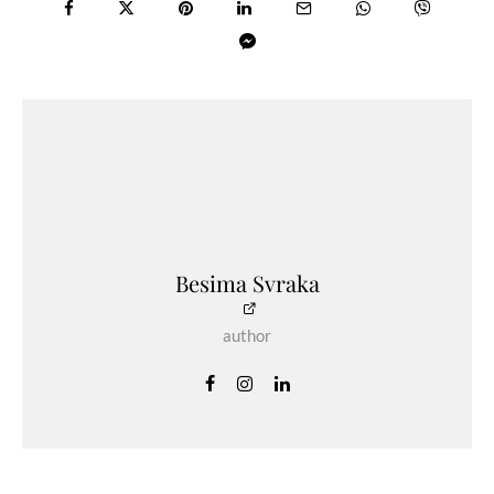
Besima Svraka
author