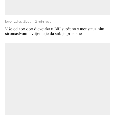
love
zdrav život
·
2 min read
Više od 200.000 djevojaka u BiH suočeno s menstrualnim
siromaštvom – vrijeme je da šutnja prestane