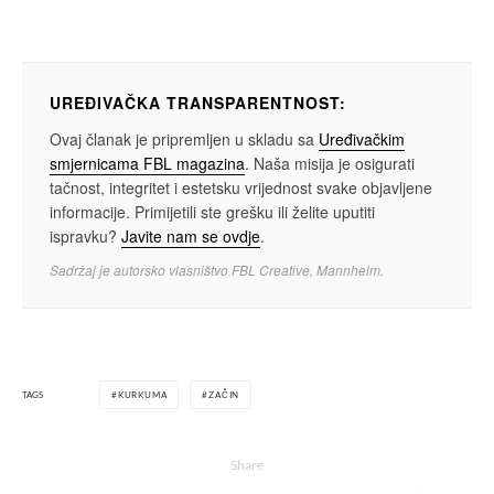
UREĐIVAČKA TRANSPARENTNOST:
Ovaj članak je pripremljen u skladu sa
Uređivačkim
smjernicama FBL magazina
. Naša misija je osigurati
tačnost, integritet i estetsku vrijednost svake objavljene
informacije. Primijetili ste grešku ili želite uputiti
ispravku?
Javite nam se ovdje
.
Sadržaj je autorsko vlasništvo FBL Creative, Mannheim.
TAGS
KURKUMA
ZAČIN
Share