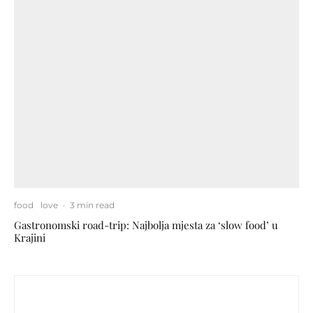
food
love
·
3 min read
Gastronomski road-trip: Najbolja mjesta za ‘slow food’ u
Krajini