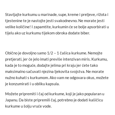
Stavljajte kurkumu u marinade, supe, kreme i preljeve, rižota i
tjestenine te je nastojte jesti svakodnevno. Ne morate jesti
velike količine! I zapamtite, kurkumin će se bolje apsorbirati u
tijelu ako uz kurkumu tijekom obroka dodate biber.
Obično je dovoljno samo 1/2 – 1 čašica kurkume. Nemojte
pretjerati, jer će jelo imati previše intenzivan miris. Kurkumu,
kada je to moguće, dodajte jelima pri kraju jer ćete tako
maksimalno sačuvati njezina ljekovita svojstva. Ne morate
nužno kuhati s kurkumom. Ako vam ne odgovara okus, možete
je konzumirati i u obliku kapsula.
Možete pripremiti i čaj od kurkume, koji je jako popularan u
Japanu. Da biste pripremili čaj, potrebno je dodati kašičicu
kurkume u šolju vruće vode.