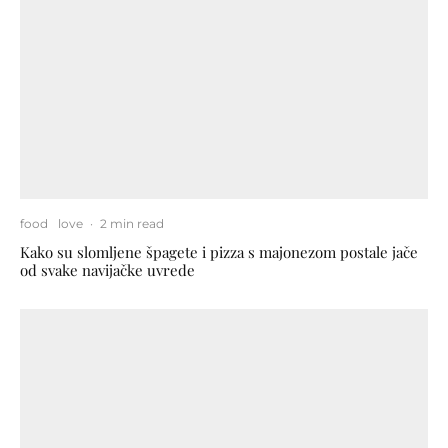
food
love
·
2 min read
Kako su slomljene špagete i pizza s majonezom postale jače
od svake navijačke uvrede