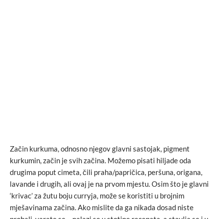
Začin kurkuma, odnosno njegov glavni sastojak, pigment
kurkumin, začin je svih začina. Možemo pisati hiljade oda
drugima poput cimeta, čili praha/papričica, peršuna, origana,
lavande i drugih, ali ovaj je na prvom mjestu. Osim što je glavni
‘krivac’ za žutu boju curryja, može se koristiti u brojnim
mješavinama začina. Ako mislite da ga nikada dosad niste
probali, varate se – nalazi se u stotine recepata, a stavlja se i u