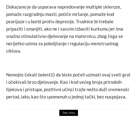
Dokazano je da usporava napredovanje multiple skleroze,
pomaže razgradnju masti, potiče mršanje, pomaže kod
psorijaze i u borbi protiv depresije. Trudnice bi trebale
pripaziti i smanjiti, ako ne i sasvim izbaciti kurkumu jer ima
snažno stimulativno djelovanje na maternicu, zbog čega se
nerijetko uzima za poboljšanje i regulaciju menstrualnog
ciklusa.
Nemojte čekati bolest(i) da biste počeli uzimati ovaj sveti gral
i očekivali brzo djelovanje. Kao i kod većeg broja prirodnih
lijekova i pristupa, pozitivni učinci traže nešto duži vremenski
period, iako, kao što spomenuh u jednoj tački, bez nuspojava.
See also
food
Sve što niste znali o GOJI bobicama