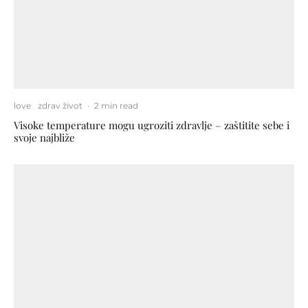
love
zdrav život
·
2 min read
Visoke temperature mogu ugroziti zdravlje – zaštitite sebe i
svoje najbliže