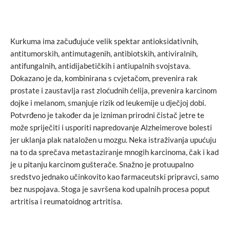
Kurkuma ima začuđujuće velik spektar antioksidativnih,
antitumorskih, antimutagenih, antibiotskih, antiviralnih,
antifungalnih, antidijabetičkih i antiupalnih svojstava.
Dokazano je da, kombinirana s cvjetačom, prevenira rak
prostate i zaustavlja rast zloćudnih ćelija, prevenira karcinom
dojke i melanom, smanjuje rizik od leukemije u dječjoj dobi.
Potvrđeno je također da je izniman prirodni čistač jetre te
može spriječiti i usporiti napredovanje Alzheimerove bolesti
jer uklanja plak nataložen u mozgu. Neka istraživanja upućuju
na to da sprečava metastaziranje mnogih karcinoma, čak i kad
je u pitanju karcinom gušterače. Snažno je protuupalno
sredstvo jednako učinkovito kao farmaceutski pripravci, samo
bez nuspojava. Stoga je savršena kod upalnih procesa poput
artritisa i reumatoidnog artritisa.