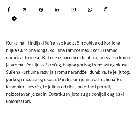
Kurkuma ili indijski šafran se kao začin dobiva od korijena
biljke Curcuma longa, koji ima tamnosmeđu koru i tamno
narančasto meso. Kako je iz porodice đumbira, svježa kurkuma
je aromatična ljuto-žarećeg, blagog gorkog i smolastog okusa.
Sušena kurkuma razvija aromu narandže i đumbira, te je ljutog,
gorkog i mošusnog okusa. U indijskim jelima od mahunarki,
krompira i povrća, te jelima od ribe, janjetine i peradi,
neizostavan je začin. Ostatku svijeta su ga donijeli engleski
kolonizatori.