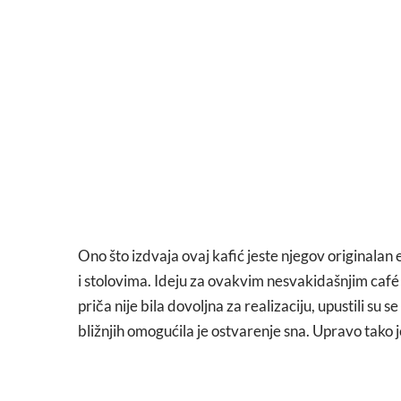
Ono što izdvaja ovaj kafić jeste njegov originalan 
i stolovima. Ideju za ovakvim nesvakidašnjim caf
priča nije bila dovoljna za realizaciju, upustili su s
bližnjih omogućila je ostvarenje sna. Upravo tako je