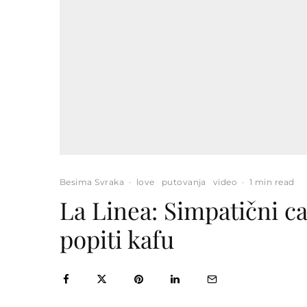
Besima Svraka
·
love
putovanja
video
·
1 min read
La Linea: Simpatični c
popiti kafu