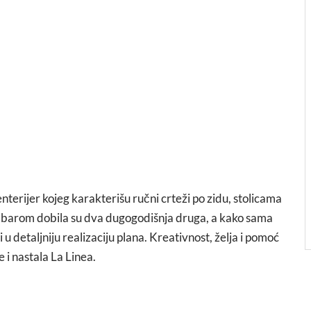
enterijer kojeg karakterišu ručni crteži po zidu, stolicama
é barom dobila su dva dugogodišnja druga, a kako sama
e i u detaljniju realizaciju plana. Kreativnost, želja i pomoć
 i nastala La Linea.