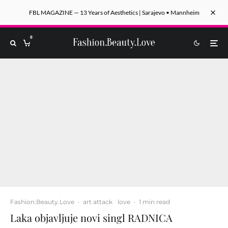
FBL MAGAZINE — 13 Years of Aesthetics | Sarajevo • Mannheim
0
Fashion.Beauty.Love
·
art attack
love
·
1 min read
Laka objavljuje novi singl RADNICA