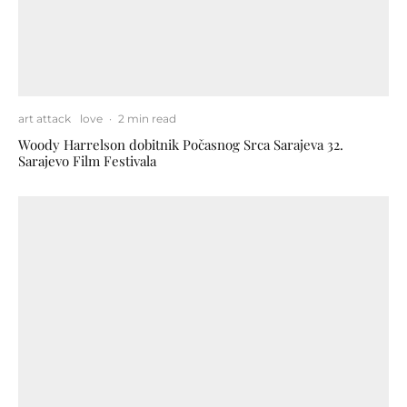
art attack
love
·
2 min read
Woody Harrelson dobitnik Počasnog Srca Sarajeva 32.
Sarajevo Film Festivala