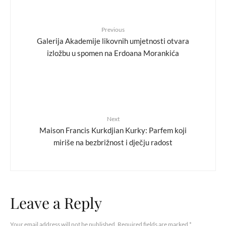
Previous
Galerija Akademije likovnih umjetnosti otvara
izložbu u spomen na Erdoana Morankića
Next
Maison Francis Kurkdjian Kurky: Parfem koji
miriše na bezbrižnost i dječju radost
Leave a Reply
Your email address will not be published.
Required fields are marked
*