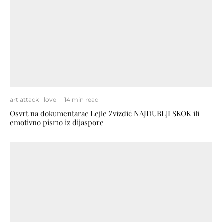
art attack
love
·
14 min read
Osvrt na dokumentarac Lejle Zvizdić NAJDUBLJI SKOK ili
emotivno pismo iz dijaspore