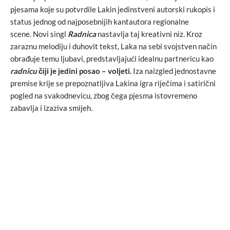
pjesama koje su potvrdile Lakin jedinstveni autorski rukopis i
status jednog od najposebnijih kantautora regionalne
scene. Novi singl
Radnica
nastavlja taj kreativni niz. Kroz
zaraznu melodiju i duhovit tekst, Laka na sebi svojstven način
obrađuje temu ljubavi, predstavljajući idealnu partnericu kao
radnicu
čiji je jedini posao – voljeti.
Iza naizgled jednostavne
premise krije se prepoznatljiva Lakina igra riječima i satirični
pogled na svakodnevicu, zbog čega pjesma istovremeno
zabavlja i izaziva smijeh.