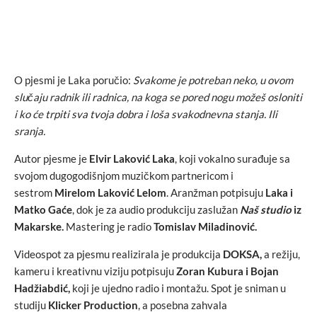
O pjesmi je Laka poručio:
Svakome je potreban neko, u ovom
slučaju radnik ili radnica, na koga se pored nogu možeš osloniti
i ko će trpiti sva tvoja dobra i loša svakodnevna stanja. Ili
sranja.
Autor pjesme je
Elvir Laković Laka
, koji vokalno surađuje sa
svojom dugogodišnjom muzičkom partnericom i
sestrom
Mirelom Laković Lelom
. Aranžman potpisuju
Laka i
Matko Gaće
, dok je za audio produkciju zaslužan
Naš studio
iz
Makarske.
Mastering je radio
Tomislav Miladinović.
Videospot za pjesmu realizirala je produkcija
DOKSA,
a režiju,
kameru i kreativnu viziju potpisuju
Zoran Kubura i Bojan
Hadžiabdić,
koji je ujedno radio i montažu. Spot je sniman u
studiju
Klicker Production
, a posebna zahvala