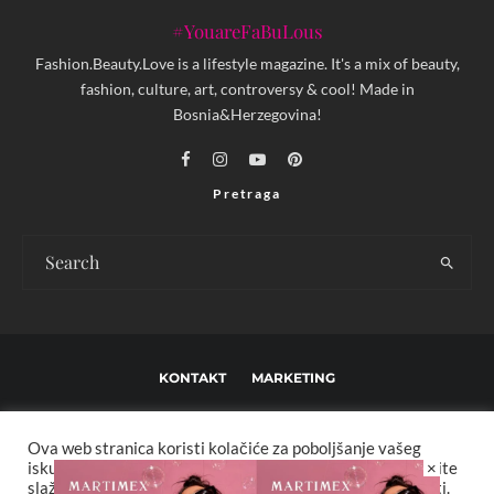
#YouareFaBuLous
Fashion.Beauty.Love is a lifestyle magazine. It's a mix of beauty,
fashion, culture, art, controversy & cool! Made in
Bosnia&Herzegovina!
Pretraga
KONTAKT
MARKETING
USLOVI KORIŠTENJA I UREĐIVAČKE SMJERNICE
Ova web stranica koristi kolačiće za poboljšanje vašeg
IMPRESSUM
O NAMA
×
iskustva. Za potpunu funkcionalnost web stranice odaberite
slažem se sa postavkama kolačića i politikama privatnosti.