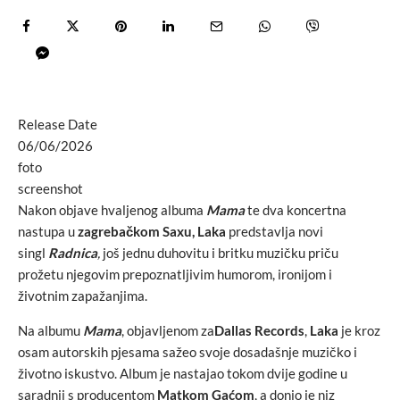
Release Date
06/06/2026
foto
screenshot
Nakon objave hvaljenog albuma
Mama
te dva koncertna
nastupa u
zagrebačkom Saxu,
Laka
predstavlja novi
singl
Radnica
,
još jednu duhovitu i britku muzičku priču
prožetu njegovim prepoznatljivim humorom, ironijom i
životnim zapažanjima.
Na albumu
Mama
, objavljenom za
Dallas Records
,
Laka
je kroz
osam autorskih pjesama sažeo svoje dosadašnje muzičko i
životno iskustvo. Album je nastajao tokom dvije godine u
saradnji s producentom
Matkom Gaćom
, a donio je niz