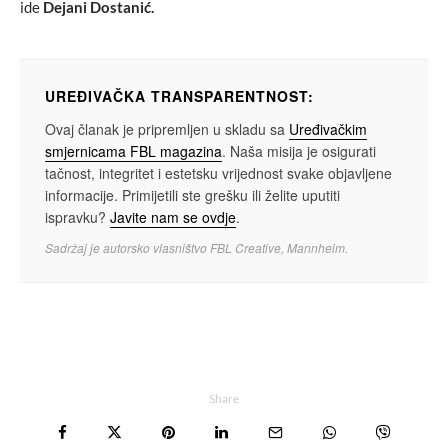
ide
Dejani Dostanić.
UREĐIVAČKA TRANSPARENTNOST:
Ovaj članak je pripremljen u skladu sa
Uređivačkim
smjernicama FBL magazina
. Naša misija je osigurati
tačnost, integritet i estetsku vrijednost svake objavljene
informacije. Primijetili ste grešku ili želite uputiti
ispravku?
Javite nam se ovdje
.
Sadržaj je autorsko vlasništvo FBL Creative, Mannheim.
Share