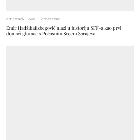
art attack
love
·
2 min read
Emir Hadžihafizbegović ulazi u historiju SFF-a kao prvi
domaći glumac s Počasnim Srcem Sarajeva