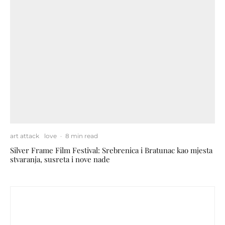
art attack
love
·
8 min read
Silver Frame Film Festival: Srebrenica i Bratunac kao mjesta
stvaranja, susreta i nove nade