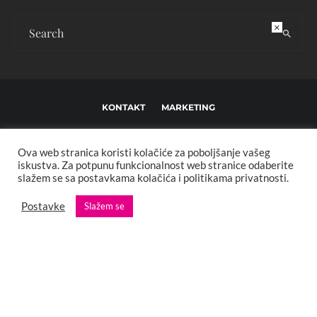
×
KONTAKT
MARKETING
USLOVI KORIŠTENJA I UREĐIVAČKE SMJERNICE
Ova web stranica koristi kolačiće za poboljšanje vašeg
IMPRESSUM
O NAMA
iskustva. Za potpunu funkcionalnost web stranice odaberite
slažem se sa postavkama kolačića i politikama privatnosti.
Copyright © 2013 - 2025 FBL creative. Sva prava zadržana. Developed by:
Postavke
Slažem se
XStreamThemes