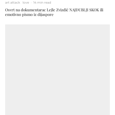
art attack
love
·
14 min read
Osvrt na dokumentarac Lejle Zvizdić NAJDUBLJI SKOK ili
emotivno pismo iz dijaspore