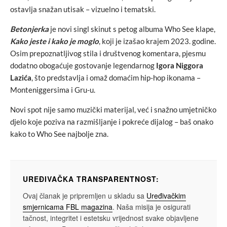
ostavlja snažan utisak – vizuelno i tematski.
Betonjerka
je novi singl skinut s petog albuma Who See klape,
Kako jeste i kako je moglo
, koji je izašao krajem 2023. godine.
Osim prepoznatljivog stila i društvenog komentara, pjesmu
dodatno obogaćuje gostovanje legendarnog
Igora Niggora
Lazića
, što predstavlja i omaž domaćim hip-hop ikonama –
Monteniggersima i Gru-u.
Novi spot nije samo muzički materijal, već i snažno umjetničko
djelo koje poziva na razmišljanje i pokreće dijalog – baš onako
kako to Who See najbolje zna.
UREĐIVAČKA TRANSPARENTNOST:
Ovaj članak je pripremljen u skladu sa
Uređivačkim
smjernicama FBL magazina
. Naša misija je osigurati
tačnost, integritet i estetsku vrijednost svake objavljene