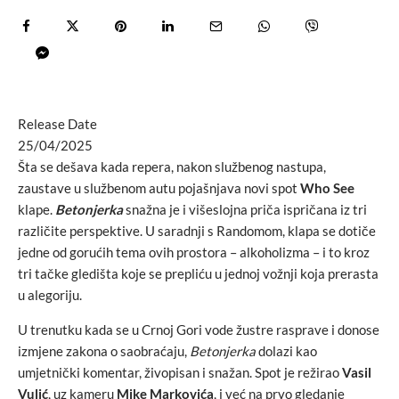
Release Date
25/04/2025
Šta se dešava kada repera, nakon službenog nastupa,
zaustave u službenom autu
pojašnjava novi spot
Who See
klape.
Betonjerka
snažna je i višeslojna priča ispričana iz tri
različite perspektive. U saradnji s Randomom, klapa se dotiče
jedne od gorućih tema ovih prostora – alkoholizma – i to kroz
tri tačke gledišta koje se prepliću u jednoj vožnji koja prerasta
u alegoriju.
U trenutku kada se u Crnoj Gori vode žustre rasprave i donose
izmjene zakona o saobraćaju,
Betonjerka
dolazi kao
umjetnički komentar, živopisan i snažan. Spot je režirao
Vasil
Vulić
, uz kameru
Mike Markovića
, i već na prvo gledanje