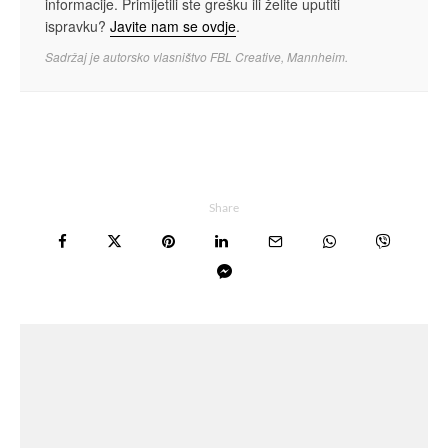
informacije. Primijetili ste grešku ili želite uputiti
ispravku?
Javite nam se ovdje
.
Sadržaj je autorsko vlasništvo FBL Creative, Mannheim.
Share