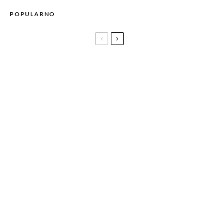
POPULARNO
Globalna flotila kreće ka Gazi: Boris Vitlačil iz Sarajeva na
brodu humanitarne misije