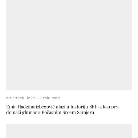
art attack
love
·
2 min read
Emir Hadžihafizbegović ulazi u historiju SFF-a kao prvi
domaći glumac s Počasnim Srcem Sarajeva