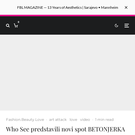
FBL MAGAZINE — 13 Years of Aesthetics | Sarajevo • Mannheim
0
Fashion.Beauty.Love
·
art attack
love
video
·
1 min read
Who See predstavili novi spot BETONJERKA