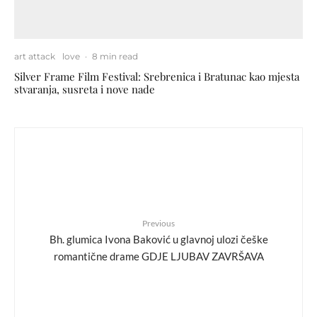
art attack
love
·
8 min read
Silver Frame Film Festival: Srebrenica i Bratunac kao mjesta
stvaranja, susreta i nove nade
Previous
Bh. glumica Ivona Baković u glavnoj ulozi češke
romantične drame GDJE LJUBAV ZAVRŠAVA