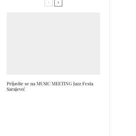
Prijavite se na MUSIC MEETING Jazz Festa
Sarajevo!
Bend GNU predstavio novu
verziju pjesme PARANOIA