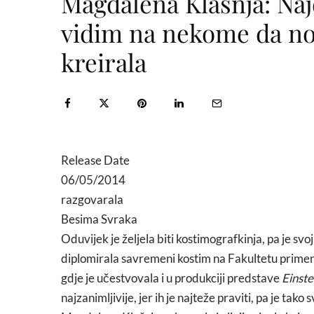
Magdalena Klašnja: Naj
vidim na nekome da no
kreirala
Release Date
06/05/2014
razgovarala
Besima Svraka
Oduvijek je željela biti kostimografkinja, pa je s
diplomirala savremeni kostim na Fakultetu primen
gdje je učestvovala i u produkciji predstave
Einste
najzanimljivije, jer ih je najteže praviti, pa je tak