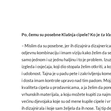
Po, čemu su posebne Klašnja cipele? Ko je
ta Va
– Mislim da su posebne, jer ih dizajnira dizajnerica
odjevnu kombinaciju i imam viziju kako želim da se
samo jednom i uz jednu haljinu i to je problem. Izu
izgleda i osjećaja, koji dio stopala želim otkriti, a 
i udobnost. Tajna je u padu pete i zakrivljenju k
i dosta imam kontrole upravo nad tim padom. Moja g
kvaliteta cipela u prodavnicama, a ja želim da pon
vrhunskih materijala, a koju možete kupiti za naj
većinu djevojaka koje su od mene kupile cipele i vr
ih dizajnirala i koje sam željela da ih nose. Taj tip