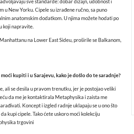
zadvoljavaju sve standarde: dobar dizajn, udobnost i
jem u New Yorku. Cipele su izrađene ručno, sa puno
cijalnim anatomskim dodatkom. U njima možete hodati po
u koji napravite.
na Manhattanu na Lower East Sideu, proširile se Balkanom,
 moći kupiti i u Sarajevu, kako je došlo do te saradnje?
 ali se desila u pravom trenutku, jer je postojao veliki
sreću da me je kontaktirala Metaphysika i zaista me
arađivati. Koncept i izgled radnje uklapaju se u ono što
 da kupi cipele. Tako ćete uskoro moći kolekciju
physika trgovini