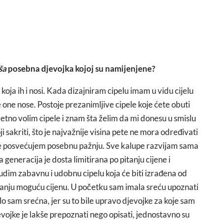
ša
posebna djevojka kojoj su namijenjene?
 koja ih i nosi. Kada dizajniram cipelu imam u vidu cijelu
 one nose. Postoje prezanimljive cipele koje ćete obuti
zetno volim cipele i znam šta želim da mi donesu u smislu
koji sakriti, što je najvažnije visina pete ne mora određivati
ome posvećujem posebnu pažnju. Sve kalupe razvijam sama
eneracija je dosta limitirana po pitanju cijene i
udim zabavnu i udobnu cipelu koja će biti izrađena od
manju moguću cijenu. U početku sam imala sreću upoznati
lo sam srećna, jer su to bile upravo djevojke za koje sam
 devojke je lakše prepoznati nego opisati, jednostavno su