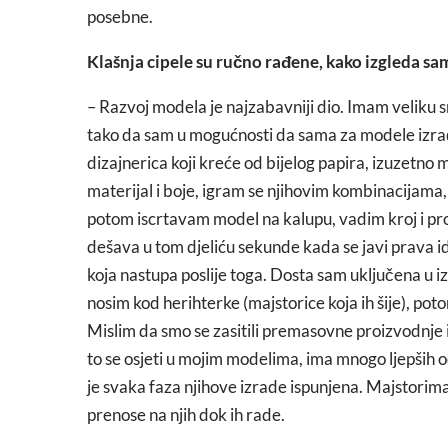
posebne.
Klašnja cipele su ručno rađene, kako izgleda s
– Razvoj modela je najzabavniji dio. Imam veliku s
tako da sam u mogućnosti da sama za modele izrađ
dizajnerica koji kreće od bijelog papira, izuzetno 
materijal i boje, igram se njihovim kombinacijama,
potom iscrtavam model na kalupu, vadim kroj i pr
dešava u tom djeliću sekunde kada se javi prava idej
koja nastupa poslije toga. Dosta sam uključena u 
nosim kod herihterke (majstorice koja ih šije), po
Mislim da smo se zasitili premasovne proizvodnje i 
to se osjeti u mojim modelima, ima mnogo ljepših od n
je svaka faza njihove izrade ispunjena. Majstorima
prenose na njih dok ih rade.