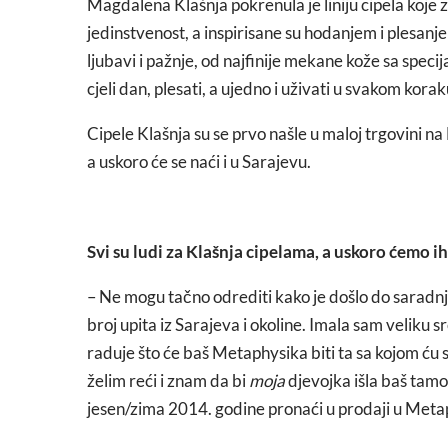
Magdalena Klašnja pokrenula je liniju cipela koje 
jedinstvenost, a inspirisane su hodanjem i plesan
ljubavi i pažnje, od najfinije mekane kože sa spe
cjeli dan, plesati, a ujedno i uživati u svakom korak
Cipele Klašnja su se prvo našle u maloj trgovini 
a uskoro će se naći i u Sarajevu.
Svi su ludi za Klašnja cipelama, a uskoro ćemo ih
– Ne mogu tačno odrediti kako je došlo do saradnje,
broj upita iz Sarajeva i okoline. Imala sam veliku 
raduje što će baš Metaphysika biti ta sa kojom ću s
želim reći i znam da bi
moja
djevojka išla baš tamo
jesen/zima 2014. godine pronaći u prodaji u Meta