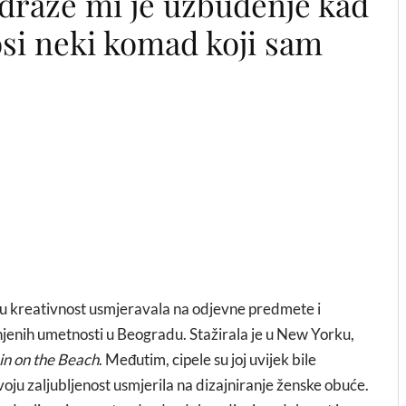
draže mi je uzbuđenje kad
si neki komad koji sam
voju kreativnost usmjeravala na odjevne predmete i
jenih umetnosti u Beogradu. Stažirala je u New Yorku,
in on the Beach
. Međutim, cipele su joj uvijek bile
o svoju zaljubljenost usmjerila na dizajniranje ženske obuće.