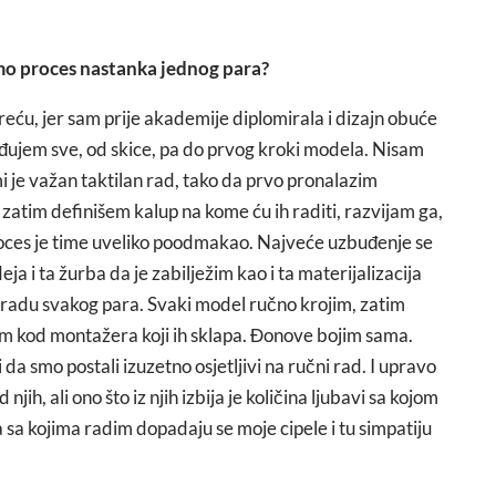
amo proces nastanka jednog para?
reću, jer sam prije akademije diplomirala i dizajn obuće
ujem sve, od skice, pa do prvog kroki modela. Nisam
mi je važan taktilan rad, tako da prvo pronalazim
 zatim definišem kalup na kome ću ih raditi, razvijam ga,
oces je time uveliko poodmakao. Najveće uzbuđenje se
a i ta žurba da je zabilježim kao i ta materijalizacija
izradu svakog para. Svaki model ručno krojim, zatim
tom kod montažera koji ih sklapa. Đonove bojim sama.
da smo postali izuzetno osjetljivi na ručni rad. I upravo
jih, ali ono što iz njih izbija je količina ljubavi sa kojom
 sa kojima radim dopadaju se moje cipele i tu simpatiju