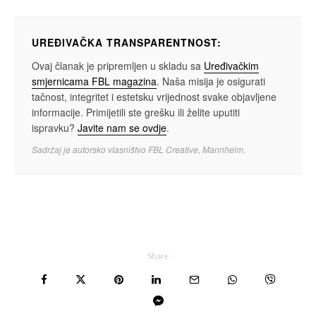
UREĐIVAČKA TRANSPARENTNOST:
Ovaj članak je pripremljen u skladu sa
Uređivačkim
smjernicama FBL magazina
. Naša misija je osigurati
tačnost, integritet i estetsku vrijednost svake objavljene
informacije. Primijetili ste grešku ili želite uputiti
ispravku?
Javite nam se ovdje
.
Sadržaj je autorsko vlasništvo FBL Creative, Mannheim.
Share