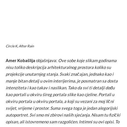
Circle K, After Rain
Amer Kobašlija
objašnjava:
Ove sobe koje slikam godinama
nisu toliko deskripcija arhitekturalnog prostora koliko su
projekcije unutarnjeg stanja. Svaki zna
č
ajan, jednako kao i
manje bitan detalj u ovim interijerima, je posmatran sa dosta
intenziteta i kao takav i naslikan. Tako da svi ti detalji do
đ
u
kao portali u okviru
š
ireg portala slike kao cjeline. Portali u
okviru portala u okviru portala, a koji su vezani za moj li
č
ni
svijet, vrijeme i prostor. Suma svega toga je jedan alegorijski
autoportret. Svi smo mi zbirovi na
š
ih sje
ć
anja. Nisam tu fizi
č
ki
opisan, ali istovremeno sam razgoli
ć
en. Intimni su ovi opisi. To