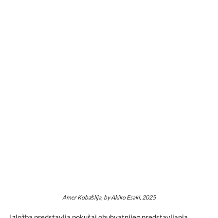
Amer Kobašlija, by Akiko Esaki, 2025
Izložba predstavlja pokušaj obuhvatnijeg predstavljanja