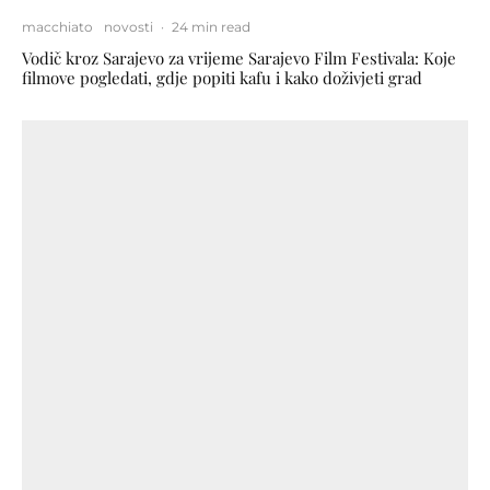
macchiato
novosti
·
24 min read
Vodič kroz Sarajevo za vrijeme Sarajevo Film Festivala: Koje
filmove pogledati, gdje popiti kafu i kako doživjeti grad