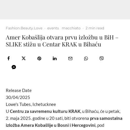
Fashion.Beauty.Love
·
events
macchiato
·
2 min read
Amer Kobašlija otvara prvu izložbu u BiH –
SLIKE stižu u Centar KRAK u Bihaću
Release Date
30/04/2025
Lowe's Tubes, Ichetucknee
U
Centru za savremenu kulturu KRAK
, u Bihaću, će
u petak,
2. maja 2025. godine u 20 sati, biti otvorena
prva samostalna
izložba Amera Kobašlije u Bosni i Hercegovini
, pod