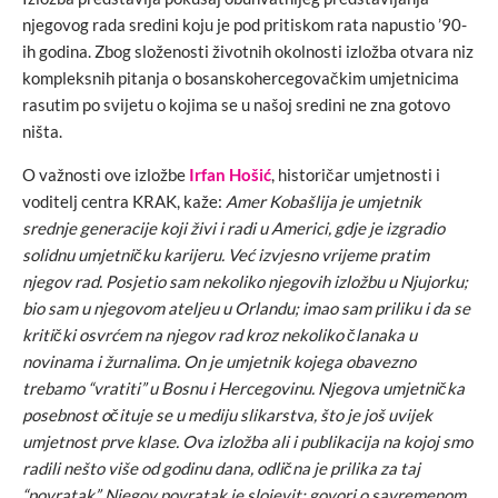
njegovog rada sredini koju je pod pritiskom rata napustio ’90-
ih godina. Zbog složenosti životnih okolnosti izložba otvara niz
kompleksnih pitanja o bosanskohercegovačkim umjetnicima
rasutim po svijetu o kojima se u našoj sredini ne zna gotovo
ništa.
O važnosti ove izložbe
Irfan Hošić
, historičar umjetnosti i
voditelj centra KRAK, kaže:
Amer Kobašlija je umjetnik
srednje generacije koji živi i radi u Americi, gdje je izgradio
solidnu umjetničku karijeru. Već izvjesno vrijeme pratim
njegov rad. Posjetio sam nekoliko njegovih izložbu u Njujorku;
bio sam u njegovom ateljeu u Orlandu; imao sam priliku i da se
kritički osvrćem na njegov rad kroz nekoliko članaka u
novinama i žurnalima. On je umjetnik kojega obavezno
trebamo “vratiti” u Bosnu i Hercegovinu. Njegova umjetnička
posebnost očituje se u mediju slikarstva, što je još uvijek
umjetnost prve klase. Ova izložba ali i publikacija na kojoj smo
radili nešto više od godinu dana, odlična je prilika za taj
“povratak”. Njegov povratak je slojevit: govori o savremenom