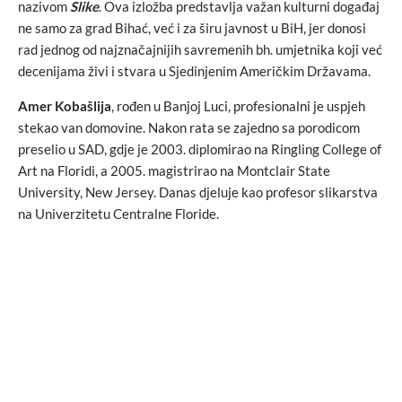
nazivom
Slike
. Ova izložba predstavlja važan kulturni događaj
ne samo za grad Bihać, već i za širu javnost u BiH, jer donosi
rad jednog od najznačajnijih savremenih bh. umjetnika koji već
decenijama živi i stvara u Sjedinjenim Američkim Državama.
Amer Kobašlija
, rođen u Banjoj Luci, profesionalni je uspjeh
stekao van domovine. Nakon rata se zajedno sa porodicom
preselio u SAD, gdje je 2003. diplomirao na Ringling College of
Art na Floridi, a 2005. magistrirao na Montclair State
University, New Jersey. Danas djeluje kao profesor slikarstva
na Univerzitetu Centralne Floride.