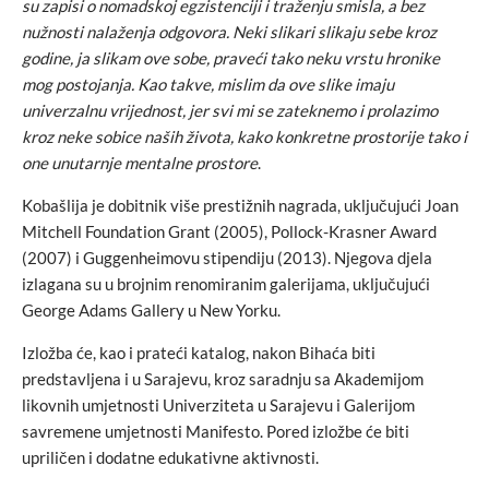
su zapisi o nomadskoj egzistenciji i tra
ž
enju smisla, a bez
nu
ž
nosti nala
ž
enja odgovora. Neki slikari slikaju sebe kroz
godine, ja slikam ove sobe, prave
ć
i tako neku vrstu hronike
mog postojanja. Kao takve, mislim da ove slike imaju
univerzalnu vrijednost, jer svi mi se zateknemo i prolazimo
kroz neke sobice na
š
ih
ž
ivota, kako konkretne prostorije tako i
one unutarnje mentalne prostore
.
Kobašlija je dobitnik više prestižnih nagrada, uključujući Joan
Mitchell Foundation Grant (2005), Pollock-Krasner Award
(2007) i Guggenheimovu stipendiju (2013). Njegova djela
izlagana su u brojnim renomiranim galerijama, uključujući
George Adams Gallery u New Yorku.
Izložba će, kao i prateći katalog, nakon Bihaća biti
predstavljena i u Sarajevu, kroz saradnju sa Akademijom
likovnih umjetnosti Univerziteta u Sarajevu i Galerijom
savremene umjetnosti Manifesto. Pored izložbe će biti
upriličen i dodatne edukativne aktivnosti.