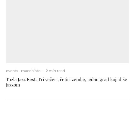
events
macchiato
·
2 min read
Tuzla Jazz Fest: Tri večeri, četiri zemlje, jedan grad koji diše
jazzom