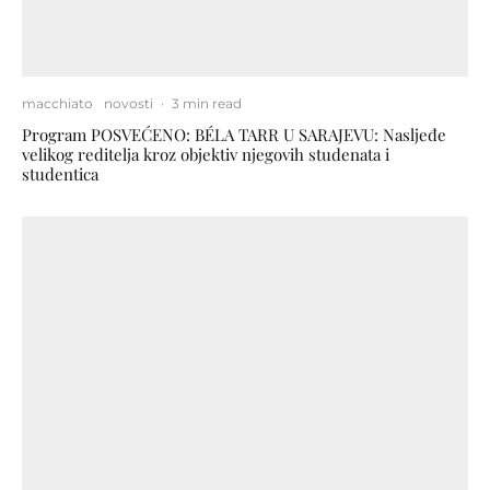
macchiato
novosti
·
3 min read
Program POSVEĆENO: BÉLA TARR U SARAJEVU: Nasljeđe
velikog reditelja kroz objektiv njegovih studenata i
studentica