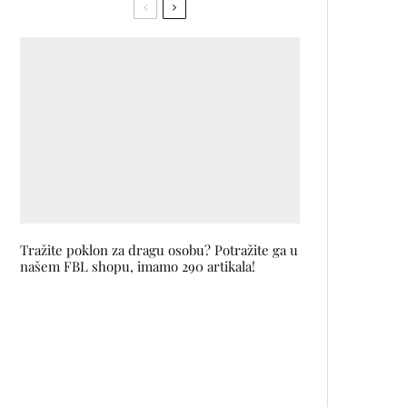
Tražite poklon za dragu osobu? Potražite ga u
našem FBL shopu, imamo 290 artikala!
LJUBAVNICE na sceni Kamernog
teatra 55
Unikat proširuje portfolio: Prva