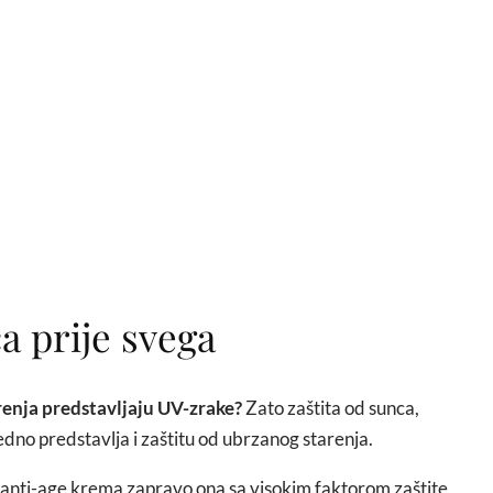
ca prije svega
renja predstavljaju UV-zrake?
Zato zaštita od sunca,
dno predstavlja i zaštitu od ubrzanog starenja.
ih anti-age krema zapravo ona sa visokim faktorom zaštite