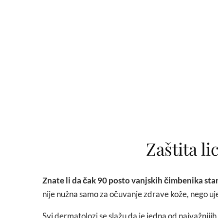
Zaštita li
Znate li da čak 90 posto vanjskih čimbenika sta
nije nužna samo za očuvanje zdrave kože, nego uje
Svi dermatolozi se slažu da je jedna od najvažnij