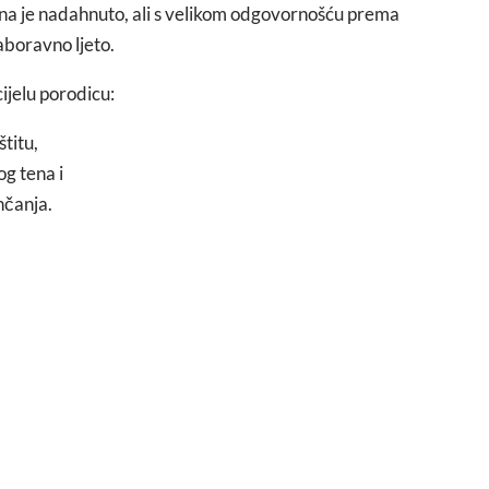
na je nadahnuto, ali s velikom odgovornošću prema
boravno ljeto.
ijelu porodicu:
titu,
g tena i
nčanja.