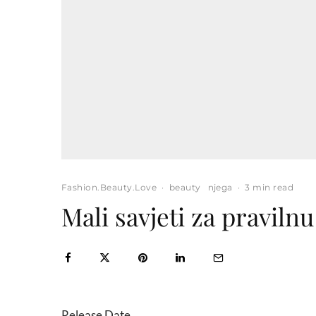
Fashion.Beauty.Love
·
beauty
njega
·
3 min read
Mali savjeti za praviln
Release Date