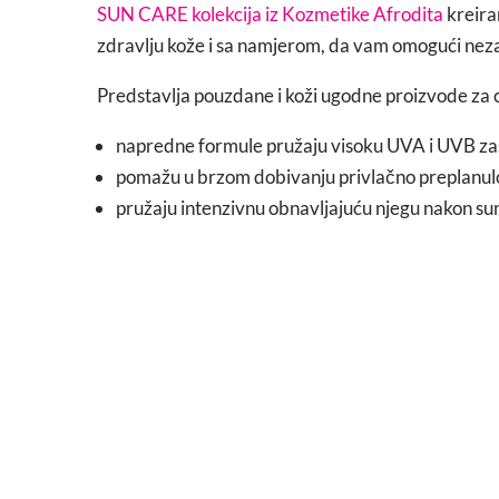
SUN CARE kolekcija iz Kozmetike Afrodita
kreira
zdravlju kože i sa namjerom, da vam omogući neza
Predstavlja pouzdane i koži ugodne proizvode za c
napredne formule pružaju visoku UVA i UVB zaš
pomažu u brzom dobivanju privlačno preplanulo
pružaju intenzivnu obnavljajuću njegu nakon su