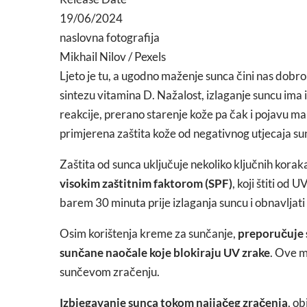
19/06/2024
naslovna fotografija
Mikhail Nilov / Pexels
Ljeto je tu, a ugodno maženje sunca čini nas dobro 
sintezu vitamina D. Nažalost, izlaganje suncu ima i
reakcije, prerano starenje kože pa čak i pojavu m
primjerena zaštita kože od negativnog utjecaja su
Zaštita od sunca uključuje nekoliko ključnih koraka
visokim zaštitnim faktorom (SPF)
, koji štiti od
barem 30 minuta prije izlaganja suncu i obnavljati s
Osim korištenja kreme za sunčanje,
preporučuje s
sunčane naočale koje blokiraju UV zrake
. Ove m
sunčevom zračenju.
Izbjegavanje sunca tokom najjačeg zračenja
, ob