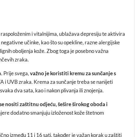
raspoloženim i vitalnijima, ublažava depresiju te aktivira
 negativne učinke, kao što su opekline, razne alergijske
alignih oboljenja kože. Zbog toga je posebno važna
nčevih zraka.
. Prije svega,
važno je koristiti kremu za sunčanje s
 UVA i UVB zraka. Krema za sunčanje treba se nanijeti
vaka dva sata, kao i nakon plivanja ili znojenja.
e nositi zaštitnu odjeću, šešire širokog oboda i
jere dodatno smanjuju izloženost kože štetnom
ično između 11 i 16 sati, također je važan korak u zaštiti