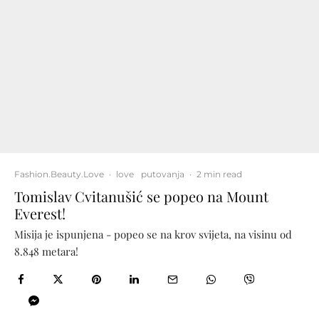
Fashion.Beauty.Love
·
love
putovanja
·
2 min read
Tomislav Cvitanušić se popeo na Mount
Everest!
Misija je ispunjena - popeo se na krov svijeta, na visinu od
8.848 metara!