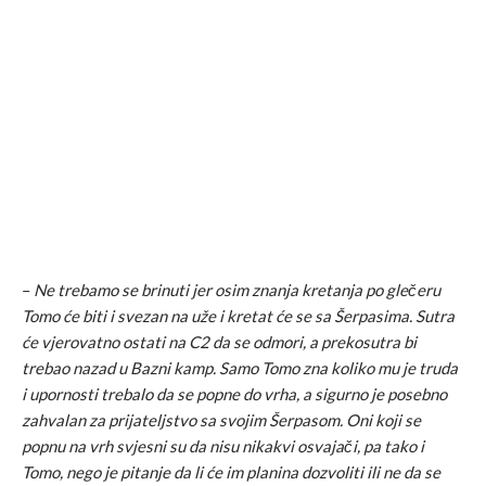
–
Ne trebamo se brinuti jer osim znanja kretanja po glečeru
Tomo će biti i svezan na uže i kretat će se sa Šerpasima. Sutra
će vjerovatno ostati na C2 da se odmori, a prekosutra bi
trebao nazad u Bazni kamp. Samo Tomo zna koliko mu je truda
i upornosti trebalo da se popne do vrha, a sigurno je posebno
zahvalan za prijateljstvo sa svojim Šerpasom. Oni koji se
popnu na vrh svjesni su da nisu nikakvi osvajači, pa tako i
Tomo, nego je pitanje da li će im planina dozvoliti ili ne da se