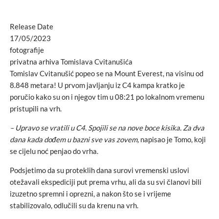
Release Date
17/05/2023
fotografije
privatna arhiva Tomislava Cvitanušića
Tomislav Cvitanušić popeo se na Mount Everest, na visinu od
8.848 metara! U prvom javljanju iz C4 kampa kratko je
poručio kako su on i njegov tim u 08:21 po lokalnom vremenu
pristupili na vrh.
– Upravo se vratili u C4. Spojili se na nove boce kisika. Za dva
dana kada dođem u bazni sve vas zovem,
napisao je Tomo, koji
se cijelu noć penjao do vrha.
Podsjetimo da su proteklih dana surovi vremenski uslovi
otežavali ekspediciji put prema vrhu, ali da su svi članovi bili
izuzetno spremni i oprezni, a nakon što se i vrijeme
stabilizovalo, odlučili su da krenu na vrh.