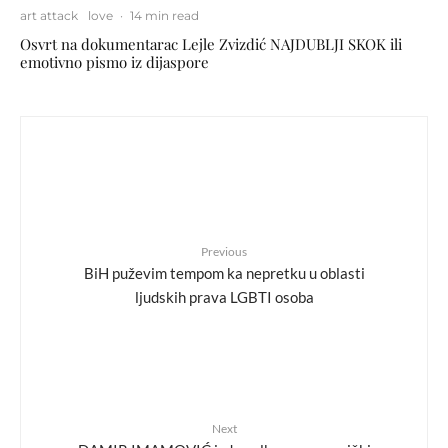
art attack
love
·
14 min read
Osvrt na dokumentarac Lejle Zvizdić NAJDUBLJI SKOK ili
emotivno pismo iz dijaspore
Previous
BiH puževim tempom ka nepretku u oblasti
ljudskih prava LGBTI osoba
Next