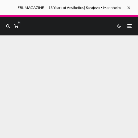
FBL MAGAZINE — 13 Years of Aesthetics | Sarajevo • Mannheim
0