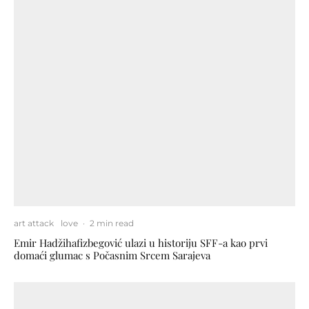
art attack
love
·
2 min read
Emir Hadžihafizbegović ulazi u historiju SFF-a kao prvi
domaći glumac s Počasnim Srcem Sarajeva