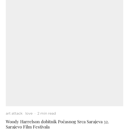
art attack
love
·
2 min read
Woody Harrelson dobitnik Počasnog Srca Sarajeva 32.
Sarajevo Film Festivala