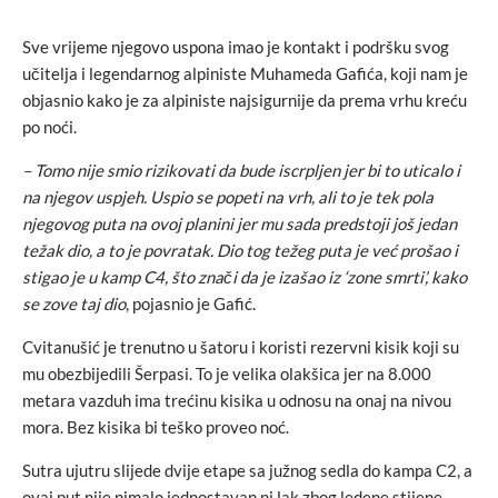
Sve vrijeme njegovo uspona imao je kontakt i podršku svog
učitelja i legendarnog alpiniste Muhameda Gafića, koji nam je
objasnio kako je za alpiniste najsigurnije da prema vrhu kreću
po noći.
– Tomo nije smio rizikovati da bude iscrpljen jer bi to uticalo i
na njegov uspjeh. Uspio se popeti na vrh, ali to je tek pola
njegovog puta na ovoj planini jer mu sada predstoji još jedan
težak dio, a to je povratak. Dio tog težeg puta je već prošao i
stigao je u kamp C4, što znači da je izašao iz ‘zone smrti’, kako
se zove taj dio
, pojasnio je Gafić.
Cvitanušić je trenutno u šatoru i koristi rezervni kisik koji su
mu obezbijedili Šerpasi. To je velika olakšica jer na 8.000
metara vazduh ima trećinu kisika u odnosu na onaj na nivou
mora. Bez kisika bi teško proveo noć.
Sutra ujutru slijede dvije etape sa južnog sedla do kampa C2, a
ovaj put nije nimalo jednostavan ni lak zbog ledene stijene