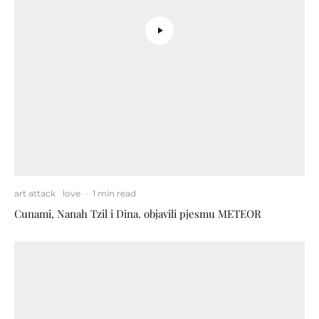
art attack
love
·
1 min read
Cunami, Nanah Tzil i Dina. objavili pjesmu METEOR