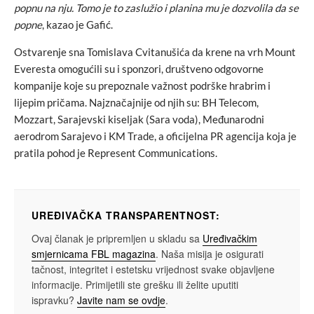
popnu na nju. Tomo je to zaslužio i planina mu je dozvolila da se
popne
, kazao je Gafić.
Ostvarenje sna Tomislava Cvitanušića da krene na vrh Mount
Everesta omogućili su i sponzori, društveno odgovorne
kompanije koje su prepoznale važnost podrške hrabrim i
lijepim pričama. Najznačajnije od njih su: BH Telecom,
Mozzart, Sarajevski kiseljak (Sara voda), Međunarodni
aerodrom Sarajevo i KM Trade, a oficijelna PR agencija koja je
pratila pohod je Represent Communications.
UREĐIVAČKA TRANSPARENTNOST:
Ovaj članak je pripremljen u skladu sa
Uređivačkim
smjernicama FBL magazina
. Naša misija je osigurati
tačnost, integritet i estetsku vrijednost svake objavljene
informacije. Primijetili ste grešku ili želite uputiti
ispravku?
Javite nam se ovdje
.