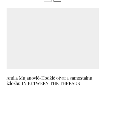
Amila Mujanović-Hodžić otvara samostalnu
izložbu IN BETWEEN THE THREADS
Nazdravi za 30: Sarajevo Film
Festival i Coca-Cola slave 30
godina partnerstva
Solisti baleta NPS nastupili na
prestižnom CHOREA