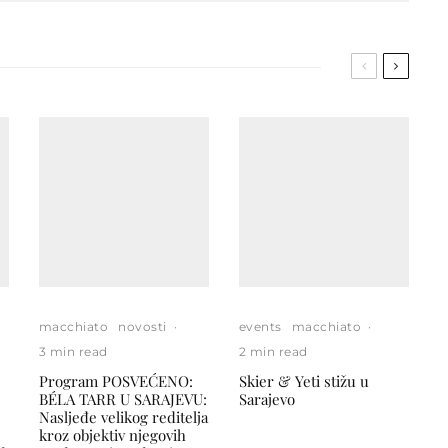
macchiato
novosti
·
events
macchiato
·
3 min read
2 min read
Program POSVEĆENO:
Skier & Yeti stižu u
BÉLA TARR U SARAJEVU:
Sarajevo
Nasljeđe velikog reditelja
kroz objektiv njegovih