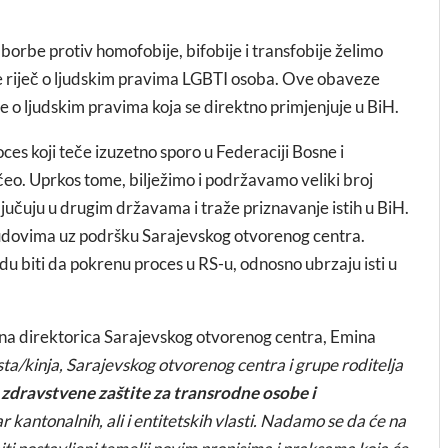
rbe protiv homofobije, bifobije i transfobije želimo
e riječ o ljudskim pravima LGBTI osoba. Ove obaveze
ije o ljudskim pravima koja se direktno primjenjuje u BiH.
oces koji teče izuzetno sporo u Federaciji Bosne i
očeo. Uprkos tome, bilježimo i podržavamo veliki broj
ljučuju u drugim državama i traže priznavanje istih u BiH.
 sudovima uz podršku Sarajevskog otvorenog centra.
u biti da pokrenu proces u RS-u, odnosno ubrzaju isti u
ršna direktorica Sarajevskog otvorenog centra, Emina
ta/kinja, Sarajevskog otvorenog centra i grupe roditelja
u zdravstvene zaštite za transrodne osobe i
r kantonalnih, ali i entitetskih vlasti. Nadamo se da će na