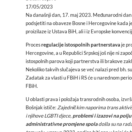
17/05/2023
Na današnji dan, 17. maj 2023. Međunarodni dan bo
podsjetiti na obaveze Bosne i Hercegovine kada j
proizilaze iz Ustava BiH, ali i iz Evropske konvenc
Proces
regulacije istospolnih partnerstava
je pr
Hercegovine, a u Republici Srpskoj još nije ni zap
istospolnih parova koji partnerstva ili brakove zak
Nekoliko takvih slučajeva se već nalazi pred bh.
Zadatak za vlasti u FBiH i RS će u narednom period
FBiH.
U oblasti prava i položaja transrodnih osoba, izv
Bošnjak ističe:
Zajedničkim naporima trans aktivis
i njihove LGBTI djece,
problemi i izazovi na polj
administrativne promjene spola
došla su na rada