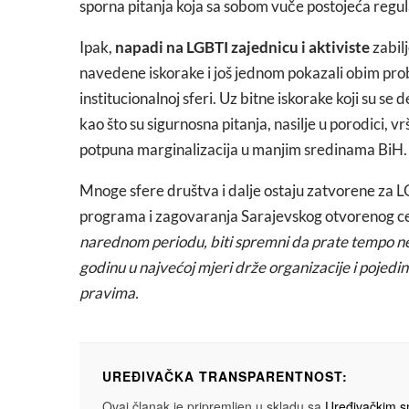
sporna pitanja koja sa sobom vuče postojeća regul
Ipak,
napadi na LGBTI zajednicu i aktiviste
zabilj
navedene iskorake i još jednom pokazali obim probl
institucionalnoj sferi. Uz bitne iskorake koji su se 
kao što su sigurnosna pitanja, nasilje u porodici, v
potpuna marginalizacija u manjim sredinama BiH.
Mnoge sfere društva i dalje ostaju zatvorene za 
programa i zagovaranja Sarajevskog otvorenog c
narednom periodu, biti spremni da prate tempo ne
godinu u najvećoj mjeri drže organizacije i pojedin
pravima.
UREĐIVAČKA TRANSPARENTNOST:
Ovaj članak je pripremljen u skladu sa
Uređivačkim 