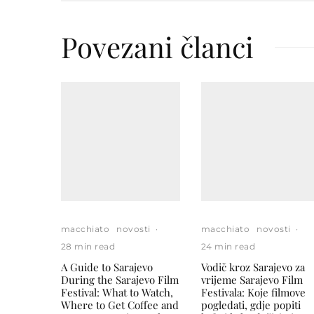
Povezani članci
macchiato
novosti
·
macchiato
novosti
·
28 min read
24 min read
A Guide to Sarajevo
Vodič kroz Sarajevo za
During the Sarajevo Film
vrijeme Sarajevo Film
Festival: What to Watch,
Festivala: Koje filmove
Where to Get Coffee and
pogledati, gdje popiti