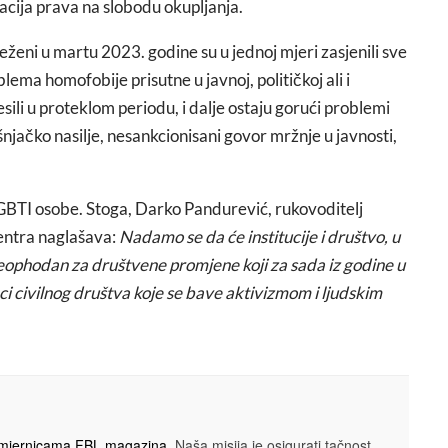
acija prava na slobodu okupljanja.
eženi u martu 2023. godine su u jednoj mjeri zasjenili sve
ema homofobije prisutne u javnoj, političkoj ali i
desili u proteklom periodu, i dalje ostaju gorući problemi
ršnjačko nasilje, nesankcionisani govor mržnje u javnosti,
LGBTI osobe. Stoga, Darko Pandurević, rukovoditelj
entra naglašava:
Nadamo se da će institucije i društvo, u
ophodan za društvene promjene koji za sada iz godine u
ci civilnog društva koje se bave aktivizmom i ljudskim
smjernicama FBL magazina
. Naša misija je osigurati tačnost,