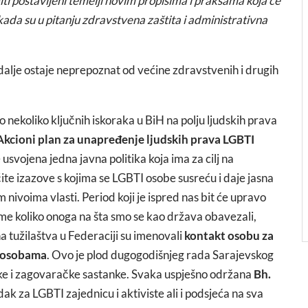
iti postavljeni temelji novim propisima i praksama koja će
ada su u pitanju zdravstvena zaštita i administrativna
dalje ostaje neprepoznat od većine zdravstvenih i drugih
lo nekoliko ključnih iskoraka u BiH na polju ljudskih prava
Akcioni plan za unapređenje ljudskih prava LGBTI
 usvojena jedna javna politika koja ima za cilj na
čite izazove s kojima se LGBTI osobe susreću i daje jasna
nivoima vlasti. Period koji je ispred nas bit će upravo
tome koliko onoga na šta smo se kao država obavezali,
na tužilaštva u Federaciji su imenovali
kontakt osobu za
I osobama
. Ovo je plod dugogodišnjeg rada Sarajevskog
e i zagovaračke sastanke. Svaka uspješno održana
Bh.
ak za LGBTI zajednicu i aktiviste ali i podsjeća na sva