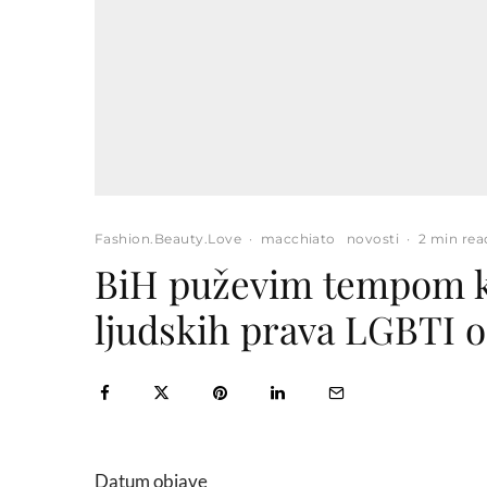
Fashion.Beauty.Love
·
macchiato
novosti
·
2 min rea
BiH puževim tempom ka
ljudskih prava LGBTI 
Datum objave