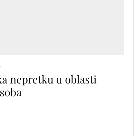
d
 nepretku u oblasti
osoba