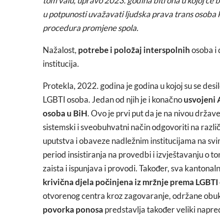
tom valu, upravo 2023. godina biti ona u kojoj će b
u potpunosti uvažavati ljudska prava trans osoba k
procedura promjene spola.
Nažalost,
potrebe i položaj interspolnih
osoba i 
institucija.
Protekla, 2022. godina je godina u kojoj su se desi
LGBTI osoba. Jedan od njih je i konačno
usvojeni 
osoba u BiH
. Ovo je prvi put da je na nivou države
sistemski i sveobuhvatni način odgovoriti na razli
uputstva i obaveze nadležnim institucijama na svim 
period insistiranja na provedbi i izvještavanju o 
zaista i ispunjava i provodi. Također, sva kantonal
krivična djela počinjena iz mržnje prema LGBT
otvorenog centra kroz zagovaranje, održane obuk
povorka ponosa
predstavlja također veliki napred