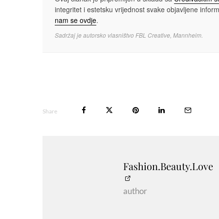
integritet i estetsku vrijednost svake objavljene informa
nam se ovdje
.
Sadržaj je autorsko vlasništvo FBL Creative, Mannheim.
Share
Fashion.Beauty.Love
author