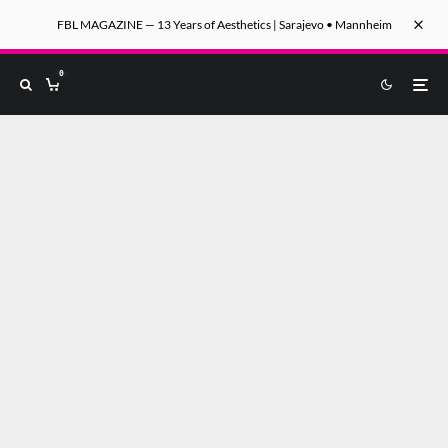
FBL MAGAZINE — 13 Years of Aesthetics | Sarajevo • Mannheim
0