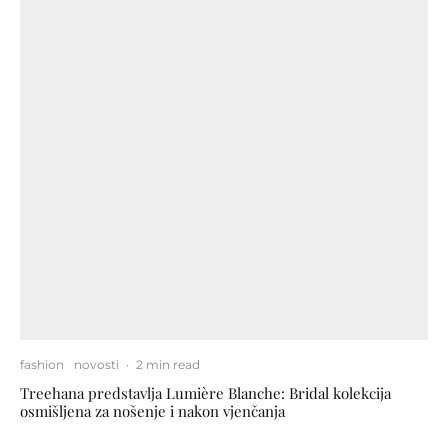
fashion
novosti
·
2 min read
Treehana predstavlja Lumière Blanche: Bridal kolekcija
osmišljena za nošenje i nakon vjenčanja