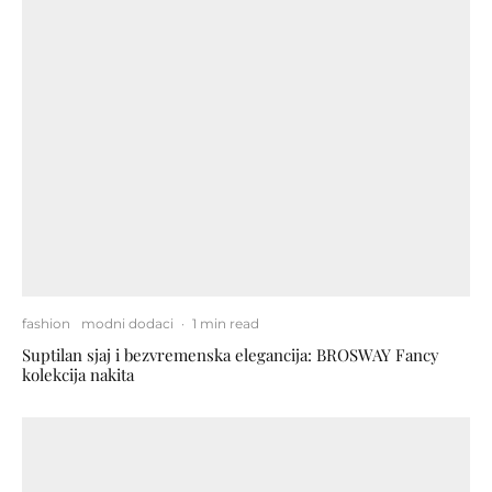
fashion
modni dodaci
·
1 min read
Suptilan sjaj i bezvremenska elegancija: BROSWAY Fancy
kolekcija nakita