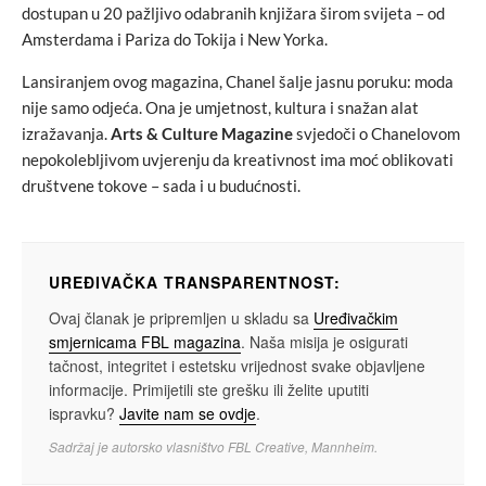
dostupan u 20 pažljivo odabranih knjižara širom svijeta – od
Amsterdama i Pariza do Tokija i New Yorka.
Lansiranjem ovog magazina, Chanel šalje jasnu poruku: moda
nije samo odjeća. Ona je umjetnost, kultura i snažan alat
izražavanja.
Arts & Culture Magazine
svjedoči o Chanelovom
nepokolebljivom uvjerenju da kreativnost ima moć oblikovati
društvene tokove – sada i u budućnosti.
UREĐIVAČKA TRANSPARENTNOST:
Ovaj članak je pripremljen u skladu sa
Uređivačkim
smjernicama FBL magazina
. Naša misija je osigurati
tačnost, integritet i estetsku vrijednost svake objavljene
informacije. Primijetili ste grešku ili želite uputiti
ispravku?
Javite nam se ovdje
.
Sadržaj je autorsko vlasništvo FBL Creative, Mannheim.