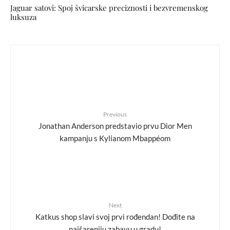
Jaguar satovi: Spoj švicarske preciznosti i bezvremenskog
luksuza
Previous
Jonathan Anderson predstavio prvu Dior Men
kampanju s Kylianom Mbappéom
Next
Katkus shop slavi svoj prvi rođendan! Dođite na
najšareniju zabavu u gradu!