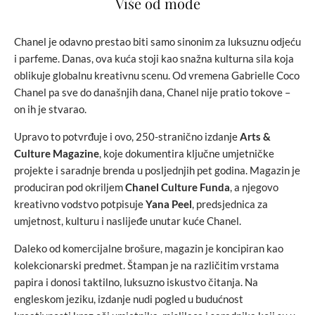
Više od mode
Chanel je odavno prestao biti samo sinonim za luksuznu odjeću
i parfeme. Danas, ova kuća stoji kao snažna kulturna sila koja
oblikuje globalnu kreativnu scenu. Od vremena Gabrielle Coco
Chanel pa sve do današnjih dana, Chanel nije pratio tokove –
on ih je stvarao.
Upravo to potvrđuje i ovo, 250-stranično izdanje
Arts &
Culture Magazine
, koje dokumentira ključne umjetničke
projekte i saradnje brenda u posljednjih pet godina. Magazin je
produciran pod okriljem
Chanel Culture Funda
, a njegovo
kreativno vodstvo potpisuje
Yana Peel
, predsjednica za
umjetnost, kulturu i naslijeđe unutar kuće Chanel.
Daleko od komercijalne brošure, magazin je koncipiran kao
kolekcionarski predmet. Štampan je na različitim vrstama
papira i donosi taktilno, luksuzno iskustvo čitanja. Na
engleskom jeziku, izdanje nudi pogled u budućnost