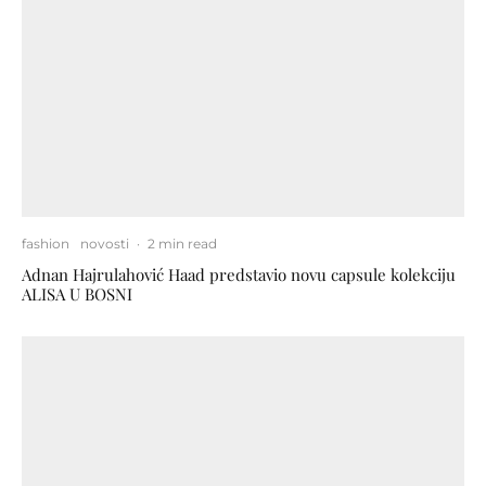
fashion
novosti
·
2 min read
Adnan Hajrulahović Haad predstavio novu capsule kolekciju
ALISA U BOSNI