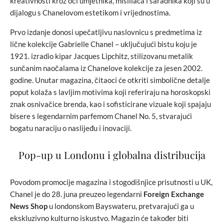
kreativnosti kroz oči umjetnika, mislilaca i saradnika koji su u
dijalogu s Chanelovom estetikom i vrijednostima.
Prvo izdanje donosi upečatljivu naslovnicu s predmetima iz
lične kolekcije Gabrielle Chanel – uključujući bistu koju je
1921. izradio kipar Jacques Lipchitz, stilizovanu metalik
sunčanim naočalama iz Chanelove kolekcije za jesen 2002.
godine. Unutar magazina, čitaoci će otkriti simbolične detalje
poput kolaža s lavljim motivima koji referiraju na horoskopski
znak osnivačice brenda, kao i sofisticirane vizuale koji spajaju
bisere s legendarnim parfemom Chanel No. 5, stvarajući
bogatu naraciju o naslijeđu i inovaciji.
Pop-up u Londonu i globalna distribucija
Povodom promocije magazina i stogodišnjice prisutnosti u UK,
Chanel je do 28. juna preuzeo legendarni
Foreign Exchange
News Shop
u londonskom Bayswateru, pretvarajući ga u
ekskluzivno kulturno iskustvo. Magazin će također biti