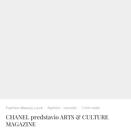
Fashion.Beauty.Love
·
fashion
novosti
·
1 min read
CHANEL predstavio ARTS & CULTURE
MAGAZINE