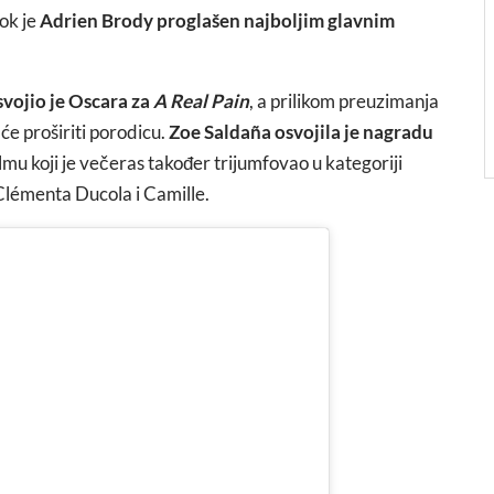
dok je
Adrien Brody proglašen najboljim glavnim
svojio je Oscara za
A Real Pain
, a prilikom preuzimanja
će proširiti porodicu.
Zoe Saldaña osvojila je nagradu
filmu koji je večeras također trijumfovao u kategoriji
Clémenta Ducola i Camille.