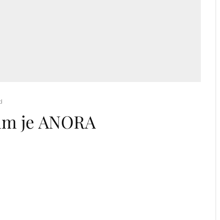
d
film je ANORA