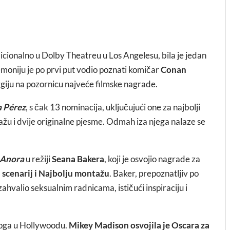
icionalno u Dolby Theatreu u Los Angelesu, bila je jedan
emoniju je po prvi put vodio poznati komičar
Conan
rgiju na pozornicu najveće filmske nagrade.
a Pérez
, s čak 13 nominacija, uključujući one za najbolji
tažu i dvije originalne pjesme. Odmah iza njega nalaze se
Anora
u režiji
Seana Bakera
, koji je osvojio nagrade za
ni scenarij i Najbolju montažu
. Baker, prepoznatljiv po
ahvalio seksualnim radnicama, ističući inspiraciju i
loga u Hollywoodu.
Mikey Madison osvojila je Oscara za