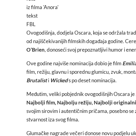
iz filma 'Anora'
tekst
FBL
Ovogodišnja, dodjela Oscara, koja se održala trad
od najiščekivanijih filmskih događaja godine. Cer
O’Brien
, donoseći svoj prepoznatljivi humor i ene
Ove godine najviše nominacija dobio je film
Emili
film, režiju, glavnu i sporednu glumicu, zvuk, mon
Brutalist
i
Wicked
s po deset nominacija.
Međutim, veliki pobjednik ovogodišnjih Oscara je
Najbolji film, Najbolju režiju, Najbolji original
svojim sirovim i autentičnim pričama, posebno se z
stvarnost iza svog filma.
Glumačke nagrade večeri donose novu podjelu u