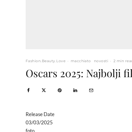
Fashion.Beauty.Love
·
macchiato
novosti
·
2 min rea
Oscars 2025: Najbolji 
Release Date
03/03/2025
foto