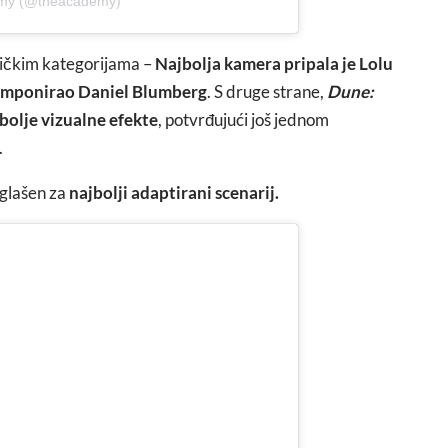
emy (@theacademy)
ničkim kategorijama –
Najbolja kamera pripala je Lolu
komponirao Daniel Blumberg
. S druge strane,
Dune:
jbolje vizualne efekte
, potvrđujući još jednom
.
oglašen za
najbolji adaptirani scenarij.