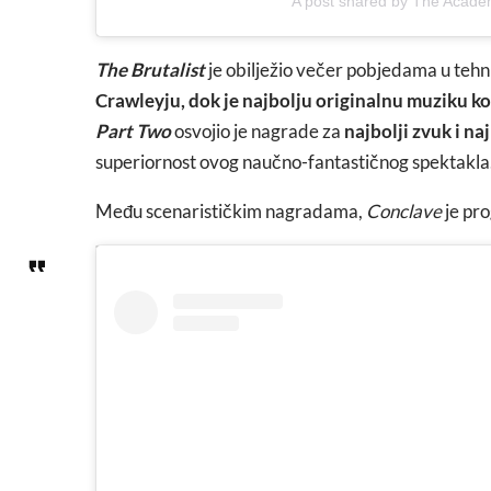
A post shared by The Acad
The Brutalist
je obilježio večer pobjedama u teh
Crawleyju, dok je najbolju originalnu muziku 
Part Two
osvojio je nagrade za
najbolji zvuk i na
superiornost ovog naučno-fantastičnog spektakla
Među scenarističkim nagradama,
Conclave
je pr