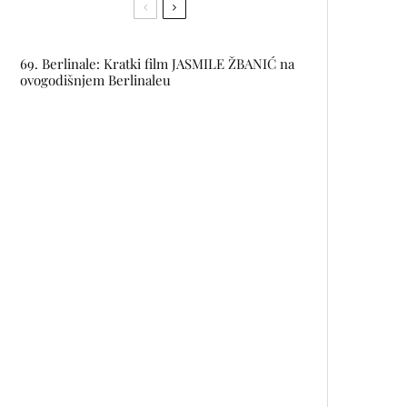
69. Berlinale: Kratki film JASMILE ŽBANIĆ na
ovogodišnjem Berlinaleu
Laka objavio novu pjesmu i spot
MAMA
Kozmetika Afrodita WHY maske
za lice – više vlage, hranjivih
tvari i naprednih anti-age
sastojaka
Renate Graf ponovo u Sarajevu:
Analogna fotografija kao
putovanje kroz vrijeme i kulturu
AMILA TERZIMEHIĆ u modnom