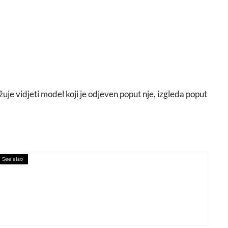
je vidjeti model koji je odjeven poput nje, izgleda poput
See also
zike zaokružio program!