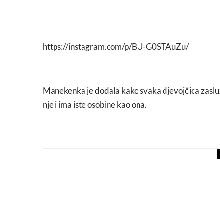
https://instagram.com/p/BU-G0STAuZu/
Manekenka je dodala kako svaka djevojčica zaslužu
nje i ima iste osobine kao ona.
events
macchiato
EXIT na Svjetski dan mu