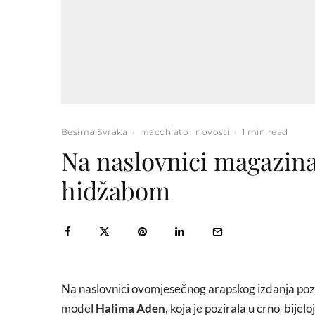
Besima Svraka
·
macchiato
novosti
·
1 min read
Na naslovnici magazina
hidžabom
Na naslovnici ovomjesečnog arapskog izdanja po
model
Halima Aden
, koja je pozirala u crno-bijeloj