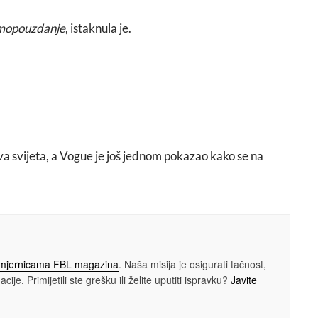
samopouzdanje
, istaknula je.
lova svijeta, a Vogue je još jednom pokazao kako se na
smjernicama FBL magazina
. Naša misija je osigurati tačnost,
cije. Primijetili ste grešku ili želite uputiti ispravku?
Javite