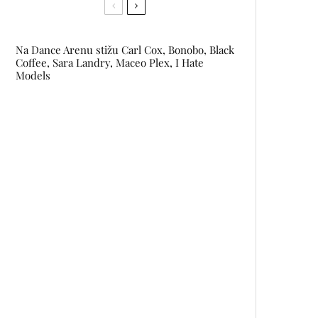
Na Dance Arenu stižu Carl Cox, Bonobo, Black
Coffee, Sara Landry, Maceo Plex, I Hate
Models
Maximiliano Frenza je novi
generalni direktor kompanije
L’Oréal za Adria-Balkan regiju
Upoznajte najzgodnijeg zaštitara
na svijetu
Anketa o seksualnim navikama i
zadovoljstvu žena
GUCCI ima novi metaverse