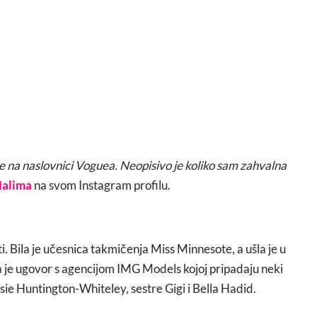
be na naslovnici Voguea. Neopisivo je koliko sam zahvalna
alima
na svom Instagram profilu.
 Bila je učesnica takmičenja Miss Minnesote, a ušla je u
ala je ugovor s agencijom IMG Models kojoj pripadaju neki
ie Huntington-Whiteley, sestre Gigi i Bella Hadid.