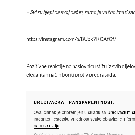
–
Svi su lijepi na svoj način, samo je važno imati 
https://instagram.com/p/BUxk7KCAfGf/
Pozitivne reakcije na naslovnicu stižu iz svih dije
elegantan način boriti protiv predrasuda.
UREĐIVAČKA TRANSPARENTNOST:
Ovaj članak je pripremljen u skladu sa
Uređivačkim 
integritet i estetsku vrijednost svake objavljene informa
nam se ovdje
.
Sadržaj je autorsko vlasništvo FBL Creative, Mannheim.