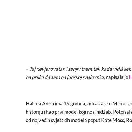
–
Taj nevjerovatan i sanjiv trenutak kada vidiš se
na prilici da sam na junskoj naslovnici
, napisala je
H
Halima Aden ima 19 godina, odrasla je u Minnesoti.
historiju i kao prvi model koji nosi hidžab. Potpis
od najvećih svjetskih modela poput Kate Moss, Ros