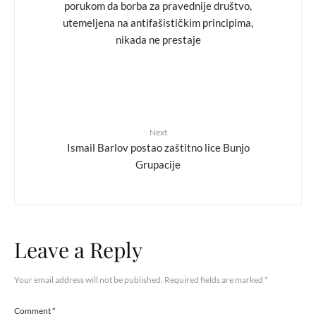
porukom da borba za pravednije društvo,
utemeljena na antifašističkim principima,
nikada ne prestaje
Next
Ismail Barlov postao zaštitno lice Bunjo
Grupacije
Leave a Reply
Your email address will not be published.
Required fields are marked
*
Comment
*