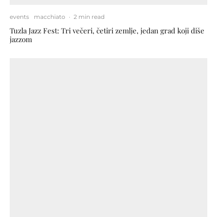
events
macchiato
·
2 min read
Tuzla Jazz Fest: Tri večeri, četiri zemlje, jedan grad koji diše
jazzom