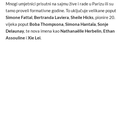
Mnogi umjetnici prisutni na sajmu žive i rade u Parizu ili su
tamo proveli formativne godine. To uključuje velikane poput
Simone Fattal
,
Bertranda Laviera
,
Sheile Hicks
, pionire 20.
vijeka poput
Boba Thompsona
,
Simona Hantaïa
,
Sonje
Delaunay
, te nova imena kao
Nathanaëlle Herbelin
,
Ethan
Assouline
i
Xie Lei
.