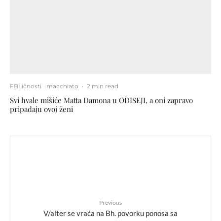
FBLičnosti
macchiato
·
2 min read
Svi hvale mišiće Matta Damona u ODISEJI, a oni zapravo
pripadaju ovoj ženi
Previous
V/alter se vraća na Bh. povorku ponosa sa