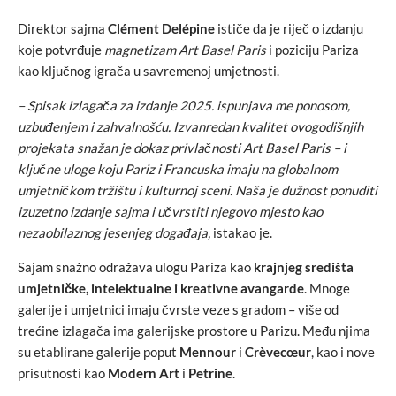
Direktor sajma
Clément Delépine
ističe da je riječ o izdanju
koje potvrđuje
magnetizam Art Basel Paris
i poziciju Pariza
kao ključnog igrača u savremenoj umjetnosti.
– Spisak izlagača za izdanje 2025. ispunjava me ponosom,
uzbuđenjem i zahvalnošću. Izvanredan kvalitet ovogodišnjih
projekata snažan je dokaz privlačnosti Art Basel Paris – i
ključne uloge koju Pariz i Francuska imaju na globalnom
umjetničkom tržištu i kulturnoj sceni. Naša je dužnost ponuditi
izuzetno izdanje sajma i učvrstiti njegovo mjesto kao
nezaobilaznog jesenjeg događaja,
istakao je.
Sajam snažno odražava ulogu Pariza kao
krajnjeg središta
umjetničke, intelektualne i kreativne avangarde
. Mnoge
galerije i umjetnici imaju čvrste veze s gradom – više od
trećine izlagača ima galerijske prostore u Parizu. Među njima
su etablirane galerije poput
Mennour
i
Crèvecœur
, kao i nove
prisutnosti kao
Modern Art
i
Petrine
.