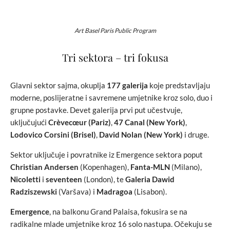
Art Basel Paris Public Program
Tri sektora – tri fokusa
Glavni sektor sajma, okuplja
177 galerija
koje predstavljaju
moderne, poslijeratne i savremene umjetnike kroz solo, duo i
grupne postavke. Devet galerija prvi put učestvuje,
uključujući
Crèvecœur (Pariz)
,
47 Canal (New York)
,
Lodovico Corsini (Brisel)
,
David Nolan (New York)
i druge.
Sektor uključuje i povratnike iz Emergence sektora poput
Christian Andersen
(Kopenhagen),
Fanta-MLN
(Milano),
Nicoletti
i
seventeen
(London), te
Galeria Dawid
Radziszewski
(Varšava) i
Madragoa
(Lisabon).
Emergence
, na balkonu Grand Palaisa, fokusira se na
radikalne mlade umjetnike kroz 16 solo nastupa. Očekuju se