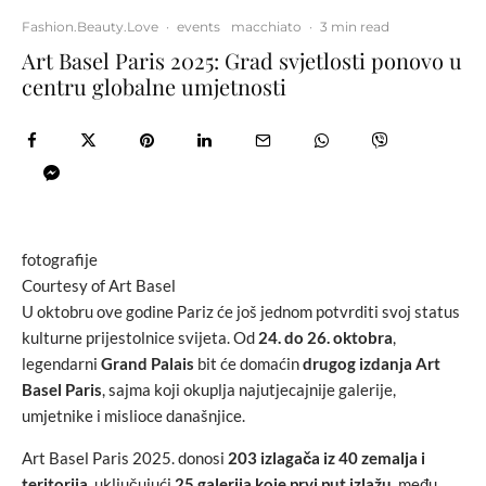
Fashion.Beauty.Love
·
events
macchiato
·
3 min read
Art Basel Paris 2025: Grad svjetlosti ponovo u
centru globalne umjetnosti
fotografije
Courtesy of Art Basel
U oktobru ove godine Pariz će još jednom potvrditi svoj status
kulturne prijestolnice svijeta. Od
24. do 26. oktobra
,
legendarni
Grand Palais
bit će domaćin
drugog izdanja Art
Basel Paris
, sajma koji okuplja najutjecajnije galerije,
umjetnike i mislioce današnjice.
Art Basel Paris 2025. donosi
203 izlagača iz 40 zemalja i
teritorija
, uključujući
25 galerija koje prvi put izlažu
, među