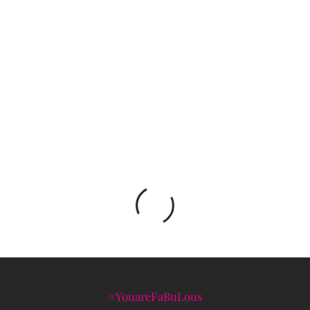
Otkazana modna revija u Kini zbog rasističkih
ispada brenda Dolce & Gabbana
Kraj pozorišne sezone u NP Tuzla u duhu
predstave HAMLET
#YouareFaBuLous