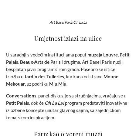
Art Basel Paris Oh La La
Umjetnost izlazi na ulice
U saradnji s vodećim institucijama poput
muzeja Louvre
,
Petit
Palais
,
Beaux-Arts de Paris
i drugima, Art Basel Paris nudi i
besplatan javni program širom grada. Posebno se ističe
izložba u
Jardin des Tuileries
, kurirana od strane
Moune
Mekouar
, uz podršku
Miu Miu
.
Conversations
, panel-diskusije sa stručnjacima, vraćaju se u
Petit Palais
, dok će
Oh La La!
program predstaviti inovativne
izložbene koncepte unutar glavnog sajma, sa zajedničkom
tematskom inspiracijom.
Pariz kao otvoreni muzej