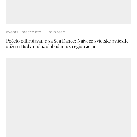
events
macchiato
·
1 min read
Počelo odbrojavanje za Sea Dance: Najveće svjetske zvijezde
stižu u Budvu, ulaz slobodan uz registraciju