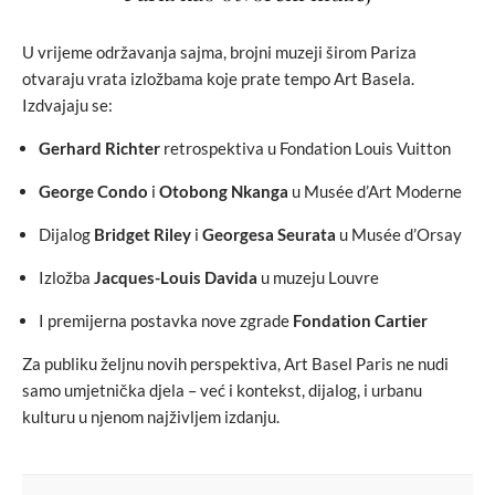
U vrijeme održavanja sajma, brojni muzeji širom Pariza
otvaraju vrata izložbama koje prate tempo Art Basela.
Izdvajaju se:
Gerhard Richter
retrospektiva u Fondation Louis Vuitton
George Condo
i
Otobong Nkanga
u Musée d’Art Moderne
Dijalog
Bridget Riley
i
Georgesa Seurata
u Musée d’Orsay
Izložba
Jacques-Louis Davida
u muzeju Louvre
I premijerna postavka nove zgrade
Fondation Cartier
Za publiku željnu novih perspektiva, Art Basel Paris ne nudi
samo umjetnička djela – već i kontekst, dijalog, i urbanu
kulturu u njenom najživljem izdanju.