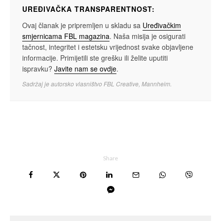
UREĐIVAČKA TRANSPARENTNOST:
Ovaj članak je pripremljen u skladu sa
Uređivačkim
smjernicama FBL magazina
. Naša misija je osigurati
tačnost, integritet i estetsku vrijednost svake objavljene
informacije. Primijetili ste grešku ili želite uputiti
ispravku?
Javite nam se ovdje
.
Sadržaj je autorsko vlasništvo FBL Creative, Mannheim.
Share