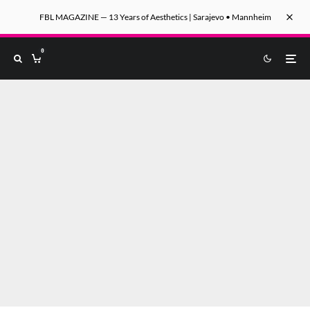
FBL MAGAZINE — 13 Years of Aesthetics | Sarajevo • Mannheim
0