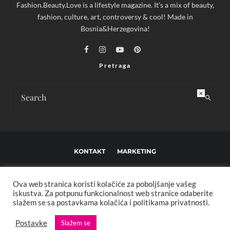
Fashion.Beauty.Love is a lifestyle magazine. It's a mix of beauty,
fashion, culture, art, controversy & cool! Made in
Bosnia&Herzegovina!
Pretraga
×
KONTAKT
MARKETING
USLOVI KORIŠTENJA I UREĐIVAČKE SMJERNICE
Ova web stranica koristi kolačiće za poboljšanje vašeg
IMPRESSUM
O NAMA
iskustva. Za potpunu funkcionalnost web stranice odaberite
slažem se sa postavkama kolačića i politikama privatnosti.
Copyright © 2013 - 2025 FBL creative. Sva prava zadržana. Developed by:
Postavke
Slažem se