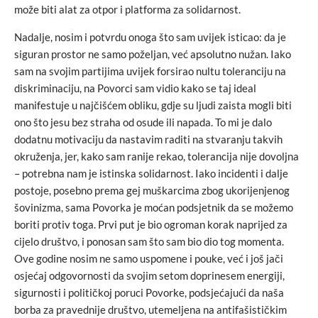
može biti alat za otpor i platforma za solidarnost.
Nadalje, nosim i potvrdu onoga što sam uvijek isticao: da je
siguran prostor ne samo poželjan, već apsolutno nužan. Iako
sam na svojim partijima uvijek forsirao nultu toleranciju na
diskriminaciju, na Povorci sam vidio kako se taj ideal
manifestuje u najčišćem obliku, gdje su ljudi zaista mogli biti
ono što jesu bez straha od osude ili napada. To mi je dalo
dodatnu motivaciju da nastavim raditi na stvaranju takvih
okruženja, jer, kako sam ranije rekao, tolerancija nije dovoljna
– potrebna nam je istinska solidarnost. Iako incidenti i dalje
postoje, posebno prema gej muškarcima zbog ukorijenjenog
šovinizma, sama Povorka je moćan podsjetnik da se možemo
boriti protiv toga. Prvi put je bio ogroman korak naprijed za
cijelo društvo, i ponosan sam što sam bio dio tog momenta.
Ove godine nosim ne samo uspomene i pouke, već i još jači
osjećaj odgovornosti da svojim setom doprinesem energiji,
sigurnosti i političkoj poruci Povorke, podsjećajući da naša
borba za pravednije društvo, utemeljena na antifašističkim