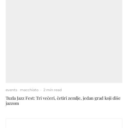
events
macchiato
·
2 min read
Tuzla Jazz Fest: Tri večeri, četiri zemlje, jedan grad koji diše
jazzom