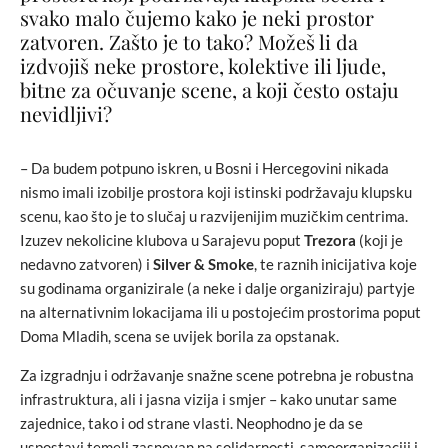
svako malo čujemo kako je neki prostor
zatvoren. Zašto je to tako? Možeš li da
izdvojiš neke prostore, kolektive ili ljude,
bitne za očuvanje scene, a koji često ostaju
nevidljivi?
– Da budem potpuno iskren, u Bosni i Hercegovini nikada
nismo imali izobilje prostora koji istinski podržavaju klupsku
scenu, kao što je to slučaj u razvijenijim muzičkim centrima.
Izuzev nekolicine klubova u Sarajevu poput
Trezora
(koji je
nedavno zatvoren) i
Silver & Smoke
, te raznih inicijativa koje
su godinama organizirale (a neke i dalje organiziraju) partyje
na alternativnim lokacijama ili u postojećim prostorima poput
Doma Mladih, scena se uvijek borila za opstanak.
Za izgradnju i održavanje snažne scene potrebna je robustna
infrastruktura, ali i jasna vizija i smjer – kako unutar same
zajednice, tako i od strane vlasti. Neophodno je da se
uspostavi temelj zasnovan na solidarnosti, samoorganizaciji i