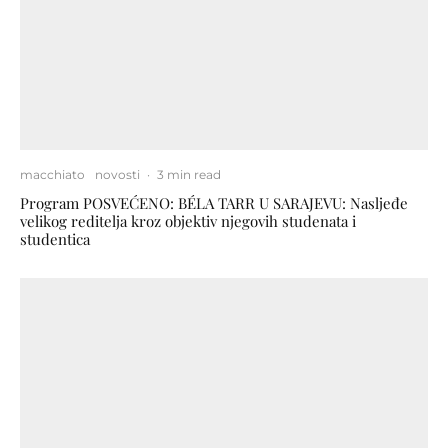
macchiato
novosti
·
3 min read
Program POSVEĆENO: BÉLA TARR U SARAJEVU: Nasljeđe
velikog reditelja kroz objektiv njegovih studenata i
studentica