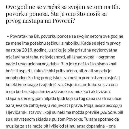
Ove godine se vraćaš sa svojim setom na Bh.
povorku ponosa. Šta je ono što nosiš sa
prvog nastupa na Povorci?
–
Povratak na Bh. povorku ponosa sa svojim setom ove godine
za mene ima posebnu težinu i simboliku. Kada se sjetim prvog
nastupa 2019. godine, u zraku je bila prisutna nevjerovatna
mješavina straha, neizvjesnosti, ali iznad svega – ogromne
nade i revolucionarnog duha. Bilo je to nešto što nismo znali
hoće li uspjeti, kako će biti prihvaćeno, ali znali smo da je
neophodno. Sa tog prvog iskustva nosim prvenstveno osjećaj
kolektivne snage i zajedništva. Osjetio sam kako se sva ona
moja borba, koju sam izražavao kroz muziku i aktivizam,
stapala s energijom hiljada ljudi koji su tog dana izašli na ulice
Sarajeva da zahtijevaju vidljivost i prava. Moja
disko distopija
i ljevičarski stavovi, koji su nekima možda previše
politični
, bili
su u savršenom skladu s pulsom Povorke. Tu sam spoznao da
muzika zaista može biti više od stimulansa dopamina – ona