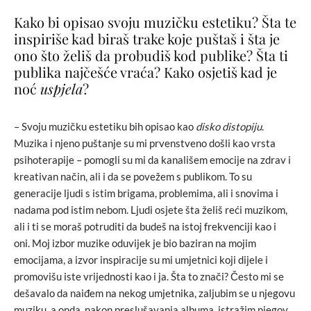
Kako bi opisao svoju muzičku estetiku? Šta te
inspiriše kad biraš trake koje puštaš i šta je
ono što želiš da probudiš kod publike? Šta ti
publika najčešće vraća? Kako osjetiš kad je
noć
uspjela
?
– Svoju muzičku estetiku bih opisao kao
disko distopiju
.
Muzika i njeno puštanje su mi prvenstveno došli kao vrsta
psihoterapije – pomogli su mi da kanališem emocije na zdrav i
kreativan način, ali i da se povežem s publikom. To su
generacije ljudi s istim brigama, problemima, ali i snovima i
nadama pod istim nebom. Ljudi osjete šta želiš reći muzikom,
ali i ti se moraš potruditi da budeš na istoj frekvenciji kao i
oni. Moj izbor muzike oduvijek je bio baziran na mojim
emocijama, a izvor inspiracije su mi umjetnici koji dijele i
promovišu iste vrijednosti kao i ja. Šta to znači? Često mi se
dešavalo da naiđem na nekog umjetnika, zaljubim se u njegovu
muziku, a onda, nakon preslušavanja albuma, istražim njegov