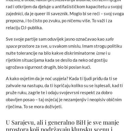
rad i otkrijem da djeluje u antifašističkom kapacitetu u svojoj
zajednici, da je queer ili saveznik. Moglo bi se reći – svoj svoga
prepozna, i to čisto po zvuku, po ničemu više. To važi i za
relaciju DJ-publika.
Sve svoje partije sam oduvijek jasno označavao kao
safe
space
prostore za sve, u svakom smislu. Imam strogu politiku
nulte tolerancije na bilo kakve diskriminatorne
izme
i u
rijetkim situacijama kada se desilo da neko od gostiju
ugrožava sigurnost drugih, bio bi poslan kući.
A kako osjetim da je noć uspjela? Kada ti ljudi priđu da ti se
zahvale na nastupu, da ti ispričaju koliko su se isplesali, kad ti
pruže ruku, zagrle te i odaju svojevrsni respekt za dobro
obavljen posao – taj osjećaj je nezamjenjiv i neopisiv običnim
riječima. To se mora doživjeti.
U Sarajevu, ali i generalno BiH je sve manje
prostora koji podržavaju klupsku scenu i