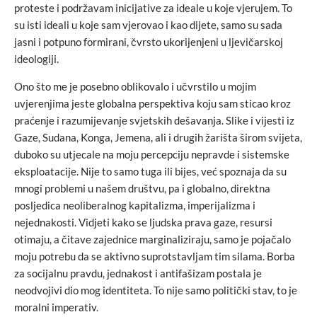
proteste i podržavam inicijative za ideale u koje vjerujem. To
su isti ideali u koje sam vjerovao i kao dijete, samo su sada
jasni i potpuno formirani, čvrsto ukorijenjeni u ljevičarskoj
ideologiji.
Ono što me je posebno oblikovalo i učvrstilo u mojim
uvjerenjima jeste globalna perspektiva koju sam sticao kroz
praćenje i razumijevanje svjetskih dešavanja. Slike i vijesti iz
Gaze, Sudana, Konga, Jemena, ali i drugih žarišta širom svijeta,
duboko su utjecale na moju percepciju nepravde i sistemske
eksploatacije. Nije to samo tuga ili bijes, već spoznaja da su
mnogi problemi u našem društvu, pa i globalno, direktna
posljedica neoliberalnog kapitalizma, imperijalizma i
nejednakosti. Vidjeti kako se ljudska prava gaze, resursi
otimaju, a čitave zajednice marginaliziraju, samo je pojačalo
moju potrebu da se aktivno suprotstavljam tim silama. Borba
za socijalnu pravdu, jednakost i antifašizam postala je
neodvojivi dio mog identiteta. To nije samo politički stav, to je
moralni imperativ.