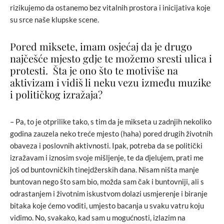
rizikujemo da ostanemo bez vitalnih prostora i inicijativa koje
su srce naše klupske scene.
Pored miksete, imam osjećaj da je drugo
najčešće mjesto gdje te možemo sresti ulica i
protesti. Šta je ono što te motiviše na
aktivizam i vidiš li neku vezu između muzike
i političkog izražaja?
– Pa, to je otprilike tako, s tim da je mikseta u zadnjih nekoliko
godina zauzela neko treće mjesto (haha) pored drugih životnih
obaveza i poslovnih aktivnosti. Ipak, potreba da se politički
izražavam i iznosim svoje mišljenje, te da djelujem, prati me
još od buntovničkih tinejdžerskih dana. Nisam ništa manje
buntovan nego što sam bio, možda sam čak i buntovniji, ali s
odrastanjem i životnim iskustvom dolazi usmjerenje i biranje
bitaka koje ćemo voditi, umjesto bacanja u svaku vatru koju
vidimo. No, svakako, kad sam u mogućnosti, izlazim na