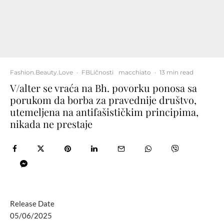
Fashion.Beauty.Love
·
FBLičnosti
macchiato
·
13 min read
V/alter se vraća na Bh. povorku ponosa sa
porukom da borba za pravednije društvo,
utemeljena na antifašističkim principima,
nikada ne prestaje
Release Date
05/06/2025