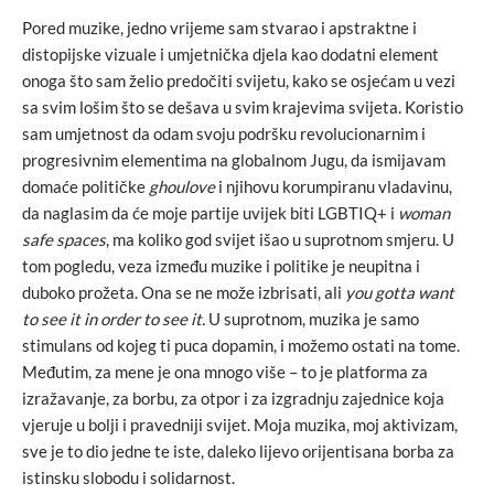
Pored muzike, jedno vrijeme sam stvarao i apstraktne i
distopijske vizuale i umjetnička djela kao dodatni element
onoga što sam želio predočiti svijetu, kako se osjećam u vezi
sa svim lošim što se dešava u svim krajevima svijeta. Koristio
sam umjetnost da odam svoju podršku revolucionarnim i
progresivnim elementima na globalnom Jugu, da ismijavam
domaće političke
ghoulove
i njihovu korumpiranu vladavinu,
da naglasim da će moje partije uvijek biti LGBTIQ+ i
woman
safe spaces
, ma koliko god svijet išao u suprotnom smjeru. U
tom pogledu, veza između muzike i politike je neupitna i
duboko prožeta. Ona se ne može izbrisati, ali
you gotta want
to see it in order to see it.
U suprotnom, muzika je samo
stimulans od kojeg ti puca dopamin, i možemo ostati na tome.
Međutim, za mene je ona mnogo više – to je platforma za
izražavanje, za borbu, za otpor i za izgradnju zajednice koja
vjeruje u bolji i pravedniji svijet. Moja muzika, moj aktivizam,
sve je to dio jedne te iste, daleko lijevo orijentisana borba za
istinsku slobodu i solidarnost.