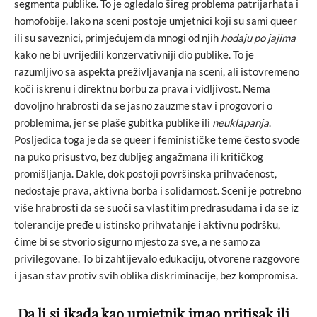
segmenta publike. To je ogledalo šireg problema patrijarhata i
homofobije. Iako na sceni postoje umjetnici koji su sami queer
ili su saveznici, primjećujem da mnogi od njih
hodaju po jajima
kako ne bi uvrijedili konzervativniji dio publike. To je
razumljivo sa aspekta preživljavanja na sceni, ali istovremeno
koči iskrenu i direktnu borbu za prava i vidljivost. Nema
dovoljno hrabrosti da se jasno zauzme stav i progovori o
problemima, jer se plaše gubitka publike ili
neuklapanja
.
Posljedica toga je da se queer i feminističke teme često svode
na puko prisustvo, bez dubljeg angažmana ili kritičkog
promišljanja. Dakle, dok postoji površinska prihvaćenost,
nedostaje prava, aktivna borba i solidarnost. Sceni je potrebno
više hrabrosti da se suoči sa vlastitim predrasudama i da se iz
tolerancije pređe u istinsko prihvatanje i aktivnu podršku,
čime bi se stvorio sigurno mjesto za sve, a ne samo za
privilegovane. To bi zahtijevalo edukaciju, otvorene razgovore
i jasan stav protiv svih oblika diskriminacije, bez kompromisa.
Da li si ikada kao umjetnik imao pritisak ili