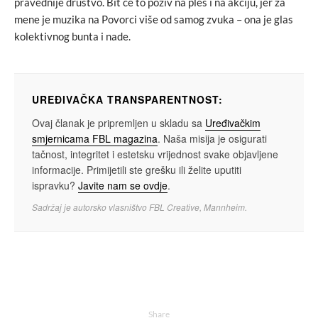
pravednije društvo. Bit će to poziv na ples i na akciju, jer za
mene je muzika na Povorci više od samog zvuka – ona je glas
kolektivnog bunta i nade.
UREĐIVAČKA TRANSPARENTNOST:
Ovaj članak je pripremljen u skladu sa
Uređivačkim
smjernicama FBL magazina
. Naša misija je osigurati
tačnost, integritet i estetsku vrijednost svake objavljene
informacije. Primijetili ste grešku ili želite uputiti
ispravku?
Javite nam se ovdje
.
Sadržaj je autorsko vlasništvo FBL Creative, Mannheim.
Share