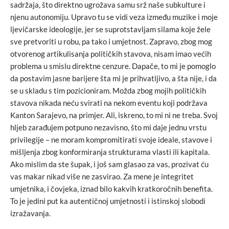
sadržaja, što direktno ugrožava samu srž naše subkulture i
njenu autonomiju. Upravo tu se vidi veza između muzike i moje
ljevičarske ideologije, jer se suprotstavljam silama koje žele
sve pretvoriti u robu, pa tako i umjetnost. Zapravo, zbog mog
otvorenog artikulisanja političkih stavova, nisam imao većih
problema u smislu direktne cenzure. Dapače, to mi je pomoglo
da postavim jasne barijere šta mi je prihvatljivo, a šta nije, i da
se u skladu s tim pozicioniram. Možda zbog mojih političkih
stavova nikada neću svirati na nekom eventu koji podržava
Kanton Sarajevo, na primjer. Ali, iskreno, to mi ni ne treba. Svoj
hljeb zarađujem potpuno nezavisno, što mi daje jednu vrstu
privilegije – ne moram kompromitirati svoje ideale, stavove i
mišljenja zbog konformiranja strukturama vlasti ili kapitala.
Ako mislim da ste šupak, i još sam glasao za vas, prozivat ću
vas makar nikad više ne zasvirao. Za mene je integritet
umjetnika, i čovjeka, iznad bilo kakvih kratkoročnih benefita.
To je jedini put ka autentičnoj umjetnosti i istinskoj slobodi
izražavanja.