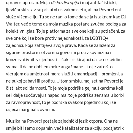
upravo suprotan. Moja
disko distopija
i moj antifašistički,
ljevičarski stav su prisutni u svakom setu, ali na Povorci oni
služe višem cilju. Tu se ne radi o tome da se ja istaknem kao DJ
V/alter, već o tome da moja muzika postane zvučna podloga za
kolektivni glas. To je platforma za sve one koji su potlačeni, za
sve one koji se bore protiv nejednakosti, za LGBTIQ+
zajednicu koja zahtijeva svoja prava. Kada se zalažem za
sigurne prostore i otvoreno govorim protiv šovinizma i
konzervativnih vrijednosti – čak i riskirajući da se ne svidim
svima ili da ne dobijem neke angažmane – to je zato što
vjerujem da umjetnost mora služiti emancipaciji i promjeni, a
ne pukoj zabavi ili profitu. U tom smislu, moj set na Povorci je
čisti akt solidarnosti. To je moja podrška gej muškarcima koji
se i dalje suočavaju s napadima, to je podrška ženama u borbi
za ravnopravnost, to je podrška svakom pojedincu koji se
osjeća marginalizovanim.
Muzika na Povorci postaje zajednički jezik otpora. Ona ne
smije biti samo dopamin, već katalizator za akciju, podsjetnik