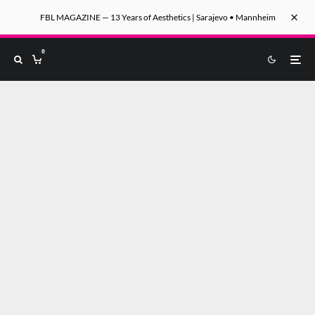
FBL MAGAZINE — 13 Years of Aesthetics | Sarajevo • Mannheim
0