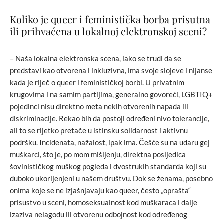
Koliko je queer i feministička borba prisutna
ili prihvaćena u lokalnoj elektronskoj sceni?
– Naša lokalna elektronska scena, iako se trudi da se
predstavi kao otvorena i inkluzivna, ima svoje slojeve i nijanse
kada je riječ o queer i feminističkoj borbi. U privatnim
krugovima i na samim partijima, generalno govoreći, LGBTIQ+
pojedinci nisu direktno meta nekih otvorenih napada ili
diskriminacije. Rekao bih da postoji određeni nivo tolerancije,
ali to se rijetko pretače u istinsku solidarnost i aktivnu
podršku. Incidenata, nažalost, ipak ima. Češće su na udaru gej
muškarci, što je, po mom mišljenju, direktna posljedica
šovinističkog muškog pogleda i dvostrukih standarda koji su
duboko ukorijenjeni u našem društvu. Dok se ženama, posebno
onima koje se ne izjašnjavaju kao queer, često „oprašta“
prisustvo u sceni, homoseksualnost kod muškaraca i dalje
izaziva nelagodu ili otvorenu odbojnost kod određenog