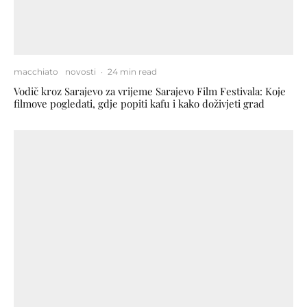
macchiato
novosti
·
24 min read
Vodič kroz Sarajevo za vrijeme Sarajevo Film Festivala: Koje
filmove pogledati, gdje popiti kafu i kako doživjeti grad