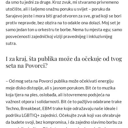
da smo tu jedni za druge. Kroz zvuk, mi stvaramo privremeno
utočište, ali i šaljemo snažnu poruku u svijet – poruku da
Sarajevo jeste i mora biti grad otvoren za sve, grad koji se bori
protiv nepravde, bez obzira na to odakle ona dolazi. Moj set je
samo jedan ton u orkestru te borbe. Nema tu mjesta egu; samo
posvećenosti zajedničkoj viziji pravednijeg i inkluzivnijeg
sutra.
I za kraj, šta publika može da očekuje od tvog
seta na Povorci?
– Od mog seta na Povorci publika može očekivati energiju
moje disko distopije, ali s jasnom porukom. Bit će to muzika
koja tjera na ples, oslobađa, ali istovremeno podsjeća na
važnost otpora i solidarnosti. Bit će to pažljivo odabrane trake
Techno, Breakbeat, EBM trake koje odražavaju naše ideale i
podršku LGBTIQ+ zajednici. Očekujte zvuk koji vas ohrabruje
da budete svoji, bez kompromisa, i da zajedno slavimo borbu za