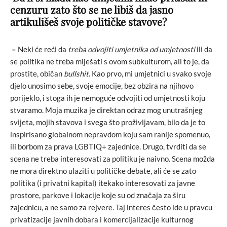
cenzuru zato
što se ne libi
š da jasno
artikuli
še
š svoje politi
čke stavove?
–
Neki će reći da
treba odvojiti umjetnika od umjetnosti
ili da
se politika ne treba miješati s ovom subkulturom, ali to je, da
prostite, običan
bullshit
. Kao prvo, mi umjetnici u svako svoje
djelo unosimo sebe, svoje emocije, bez obzira na njihovo
porijeklo, i stoga ih je nemoguće odvojiti od umjetnosti koju
stvaramo. Moja muzika je direktan odraz mog unutrašnjeg
svijeta, mojih stavova i svega što proživljavam, bilo da je to
inspirisano globalnom nepravdom koju sam ranije spomenuo,
ili borbom za prava LGBTIQ+ zajednice. Drugo, tvrditi da se
scena ne treba interesovati za politiku je naivno. Scena možda
ne mora direktno ulaziti u političke debate, ali će se zato
politika (i privatni kapital) itekako interesovati za javne
prostore, parkove i lokacije koje su od značaja za širu
zajednicu, a ne samo za rejvere. Taj interes često ide u pravcu
privatizacije javnih dobara i komercijalizacije kulturnog