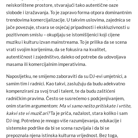
neiskorištene prostore, stvarajući tako autentične oaze
slobode i izražavanja. To je zapravo forma otpora dominantnim
trendovima komercijalizacije. U takvim uslovima, zajednica se
jače povezuje, stvara se osjećaj pripadnosti i ekskluzivnosti u
pozitivnom smislu – okupljaju se istomišljenici koji cijene
muziku i kulturu izvan mainstreama. To je prilika da se scena
vrati svojim korijenima, da se fokusira na kvalitet,
autentičnost i zajedništvo, daleko od potrebe da udovoljava
masama ili komercijalnim imperativima.
Naposljetku, ne smijemo zaboraviti da su DJ-evi umjetnici, a
samim tim i radnici. Kao takvi, zaslužuju da budu adekvatno
kompenzirani za svoj trud i talent, te da budu zaštićeni
radničkim pravima. Često se susrećemo s podcjenjivanjem,
onim starim argumentom:
Ma vi samo nešto pritiskate i vrtite,
kakvi ste vi muzičari?
Ta je priča, nažalost, stara koliko i sam
DJ-ing. Potrebno je mnogo više razumijevanja, edukacije i
sistemske podrške da bi se scena razvijala i da bi se
prepoznala njena istinska kulturna vrijednost. Bez toga,