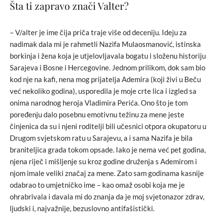
Šta ti zapravo znači Valter?
– V/alter je ime čija priča traje više od deceniju. Ideju za
nadimak dala mi je rahmetli Nazifa Mulaosmanović, istinska
borkinja i žena koja je utjelovljavala bogatu i složenu historiju
Sarajeva i Bosne i Hercegovine. Jednom prilikom, dok sam bio
kod nje na kafi, nena mog prijatelja Ademira (koji živi u Beču
već nekoliko godina), usporedila je moje crte lica i izgled sa
onima narodnog heroja Vladimira Perića. Ono što je tom
poređenju dalo posebnu emotivnu težinu za mene jeste
činjenica da su i njeni roditelji bili učesnici otpora okupatoru u
Drugom svjetskom ratu u Sarajevu, a i sama Nazifa je bila
braniteljica grada tokom opsade. Iako je nema već pet godina,
njena riječ i mišljenje su kroz godine druženja s Ademirom i
njom imale veliki značaj za mene. Zato sam godinama kasnije
odabrao to umjetničko ime – kao omaž osobi koja me je
ohrabrivala i davala mi do znanja da je moj svjetonazor zdrav,
ljudski i, najvažnije, bezuslovno antifašistički.