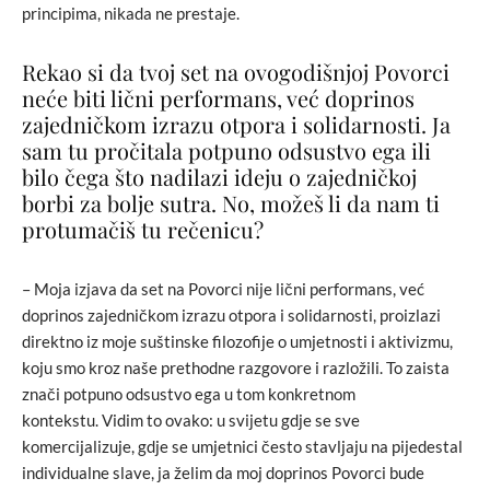
principima, nikada ne prestaje.
Rekao si da tvoj set na ovogodišnjoj Povorci
neće biti lični performans, već doprinos
zajedničkom izrazu otpora i solidarnosti. Ja
sam tu pročitala potpuno odsustvo ega ili
bilo čega što nadilazi ideju o zajedničkoj
borbi za bolje sutra. No, možeš li da nam ti
protumačiš tu rečenicu?
– Moja izjava da set na Povorci nije lični performans, već
doprinos zajedničkom izrazu otpora i solidarnosti, proizlazi
direktno iz moje suštinske filozofije o umjetnosti i aktivizmu,
koju smo kroz naše prethodne razgovore i razložili. To zaista
znači potpuno odsustvo ega u tom konkretnom
kontekstu. Vidim to ovako: u svijetu gdje se sve
komercijalizuje, gdje se umjetnici često stavljaju na pijedestal
individualne slave, ja želim da moj doprinos Povorci bude