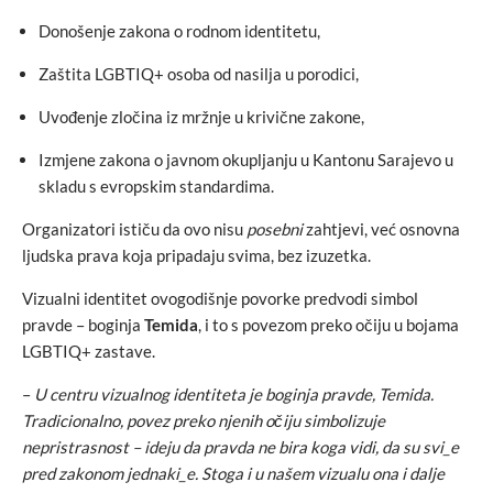
Donošenje zakona o rodnom identitetu,
Zaštita LGBTIQ+ osoba od nasilja u porodici,
Uvođenje zločina iz mržnje u krivične zakone,
Izmjene zakona o javnom okupljanju u Kantonu Sarajevo u
skladu s evropskim standardima.
Organizatori ističu da ovo nisu
posebni
zahtjevi, već osnovna
ljudska prava koja pripadaju svima, bez izuzetka.
Vizualni identitet ovogodišnje povorke predvodi simbol
pravde – boginja
Temida
, i to s povezom preko očiju u bojama
LGBTIQ+ zastave.
–
U centru vizualnog identiteta je boginja pravde, Temida.
Tradicionalno, povez preko njenih očiju simbolizuje
nepristrasnost – ideju da pravda ne bira koga vidi, da su svi_e
pred zakonom jednaki_e. Stoga i u našem vizualu ona i dalje