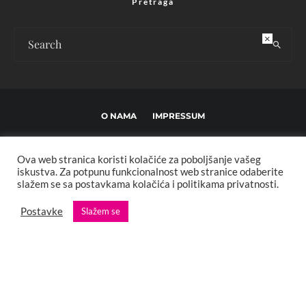
Pretraga
×
O NAMA
IMPRESSUM
USLOVI KORIŠTENJA I UREĐIVAČKE SMJERNICE
Ova web stranica koristi kolačiće za poboljšanje vašeg
POLITIKA PRIVATNOSTI
MARKETING
KONTAKT
iskustva. Za potpunu funkcionalnost web stranice odaberite
slažem se sa postavkama kolačića i politikama privatnosti.
Copyright © 2013 - 2025 FBL creative. Sva prava zadržana. Developed by:
Postavke
Slažem se
XStreamThemes