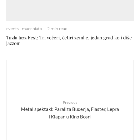
events
macchiato
·
2 min read
Tuzla Jazz Fest: Tri večeri, četiri zemlje, jedan grad koji diše
jazzom
Previous
Metal spektakl: Paraliza Buđenja, Flaster, Lepra
i Klapan u Kino Bosni