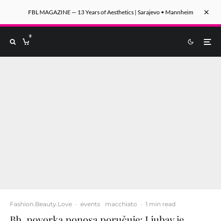
FBL MAGAZINE — 13 Years of Aesthetics | Sarajevo • Mannheim
0
Fashion.Beauty.Love
·
events
macchiato
·
1 min read
Bh. povorka ponosa poručuje: Ljubav je