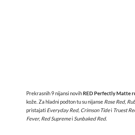
Prekrasnih 9 nijansi novih
RED Perfectly Matte r
kože. Za hladni podton tu su nijanse
Rose Red, Rub
pristajati
Everyday Red, Crimson Tide
i
Truest Re
Fever, Red Supreme
i
Sunbaked Red
.