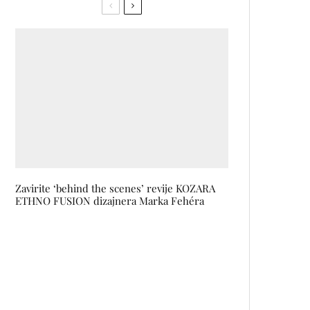
Zavirite ‘behind the scenes’ revije KOZARA
ETHNO FUSION dizajnera Marka Fehéra
Zaljubljeni smo u VR5000RM,
novi Samsungov usisivač
savršenog dizajna i WiFi
kontrolom
L’ORÉAL GROUPE raspisuje prvi