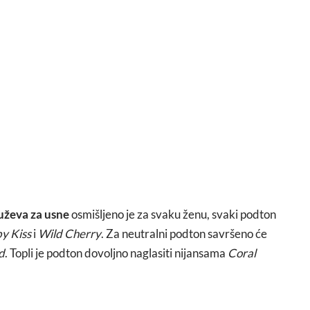
uževa za usne
osmišljeno je za svaku ženu, svaki podton
y Kiss
i
Wild Cherry
. Za neutralni podton savršeno će
d
. Topli je podton dovoljno naglasiti nijansama
Coral