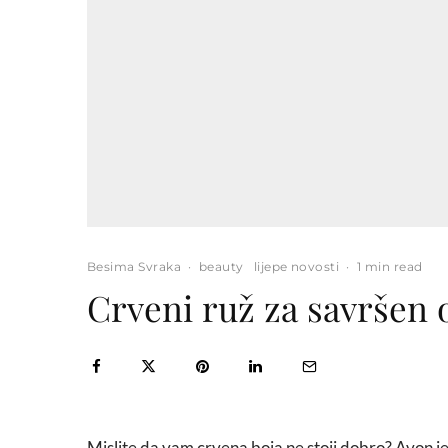
Besima Svraka
·
beauty
lijepe novosti
·
1 min read
Crveni ruž za savršen 
Mislite da vam crvena boja ne stoji dobro? Avon j