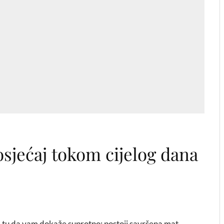
osjećaj tokom cijelog dana
e tu da vam dokaže suprotno: postoji savršena mat