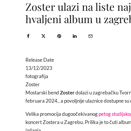
Zoster ulazi na liste na
hvaljeni album u zagr
Release Date
13/12/2023
fotografija
Zoster
Mostarski bend
Zoster
dolazi u zagrebačku Tvorn
februara 2024., a povoljnije ulaznice dostupne s
Velika promocija dugoočekivanog
petog studijsk
koncert Zostera u Zagrebu. Prilika je to čuti albu
izdanja.