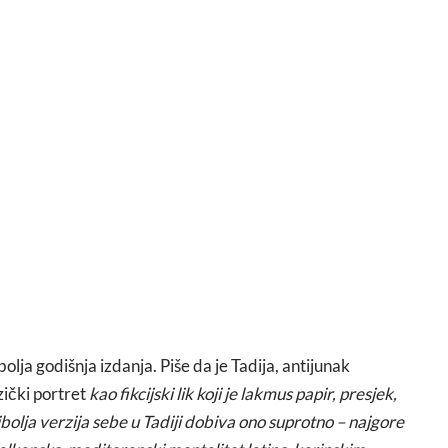
lja godišnja izdanja. Piše da je Tadija, antijunak
zički portret
kao fikcijski lik koji je lakmus papir, presjek,
bolja verzija sebe u Tadiji dobiva ono suprotno – najgore