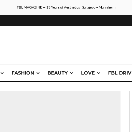
FBL MAGAZINE — 13 Years of Aesthetics | Sarajevo • Mannheim
FASHION
BEAUTY
LOVE
FBL DRI