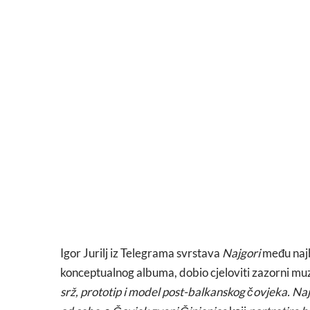
Igor Jurilj iz Telegrama svrstava
Najgori
među najbo
konceptualnog albuma, dobio cjeloviti zazorni mu
srž, prototip i model post-balkanskog čovjeka. Naj