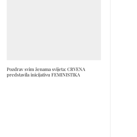
Pozdrav svim ženama svijeta: CRVENA
predstavila inicijativu FEMINISTIKA
Kako podići raspoloženje uz
jednostavne savjete uređenja
enterijera
Sarajevski POPIK promovira novi
album u Banjoj Luci, Sarajevu i
Mostaru