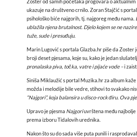
Zoster od samih početaka progovara o aktualnim pr
ukazuje na društveno crnilo. Zoran Stajčić s portal
psihološko biće najgorih, tj. najgoreg među nama.
ublažila njena brutalnost. Djelo kojem se ne nazir
tuže, sude i presuđuju.
Marin Lugović s portala Glazba.hr piše da Zoster
broji deset pjesama, koje su, kako je jedan slušatel
pronalaska piva, točka, vatre i pijaće vode –
i zais
Siniša Miklaužić s portal Muzika.hr za album kaže d
možda i melodije bile vedre, stihovi to svakako nis
“Najgori”, koja balansira u disco-rock điru. Ova pj
Upravo je pjesma
Najgori
uvrštena među najbolje 
prema izboru Tidalovih urednika.
Nakon što su do sada više puta punili i rasprodav