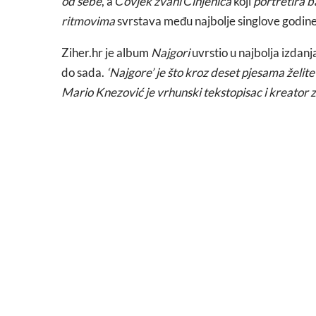
od sebe
, a
Čovjek zvani Činjenica
koji
portretira 
ritmovima
svrstava među najbolje singlove godine
Ziher.hr je album
Najgori
uvrstio u najbolja izdan
do sada.
‘Najgore’ je što kroz deset pjesama želite
Mario Knezović je vrhunski tekstopisac i kreator 