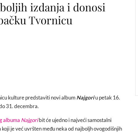
jboljih izdanja i donosi
ebačku Tvornicu
icu kulture predstaviti novi album
Najgori
u petak 16.
u do 31. decembra.
og albuma
Najgori
bit će ujedno i najveći samostalni
m koji je već uvršten među neka od najboljh ovogodišnjih