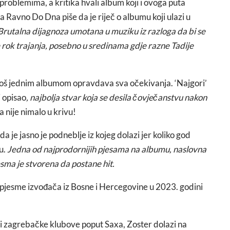
oblemima, a kritika hvali album koji i ovoga puta
a Ravno Do Dna piše da je riječ o albumu koji ulazi u
Brutalna dijagnoza umotana u muziku iz razloga da bi se
e rok trajanja, posebno u sredinama gdje razne Tadije
 još jednim albumom opravdava sva očekivanja. ‘Najgori’
j opisao
, najbolja stvar koja se desila čovječanstvu nakon
ta nije nimalo u krivu!
a je jasno je podneblje iz kojeg dolazi jer koliko god
u.
Jedna od najprodornijih pjesama na albumu, naslovna
esma je stvorena da postane hit.
pjesme izvođača iz Bosne i Hercegovine u 2023. godini
ali zagrebačke klubove poput Saxa, Zoster dolazi na