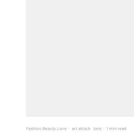
Fashion.Beauty.Love
·
art attack
love
·
1 min read