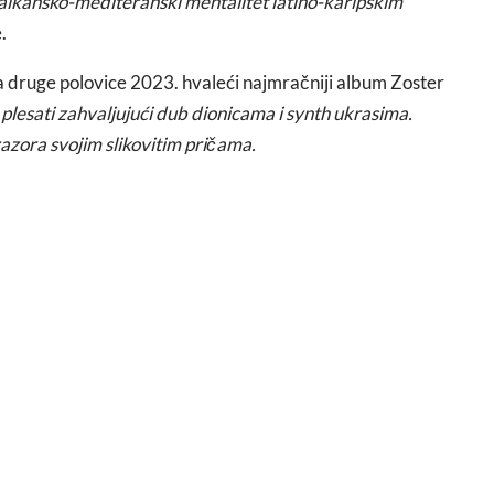
balkansko-mediteranski mentalitet latino-karipskim
.
ja druge polovice 2023. hvaleći najmračniji album Zoster
 plesati zahvaljujući dub dionicama i synth ukrasima.
zazora svojim slikovitim pričama.