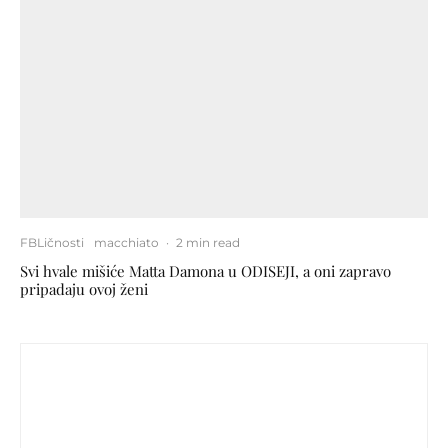
FBLičnosti
macchiato
·
2 min read
Svi hvale mišiće Matta Damona u ODISEJI, a oni zapravo
pripadaju ovoj ženi