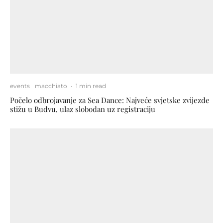
events
macchiato
·
1 min read
Počelo odbrojavanje za Sea Dance: Najveće svjetske zvijezde
stižu u Budvu, ulaz slobodan uz registraciju