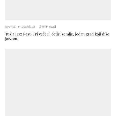
events
macchiato
·
2 min read
Tuzla Jazz Fest: Tri večeri, četiri zemlje, jedan grad koji diše
jazzom