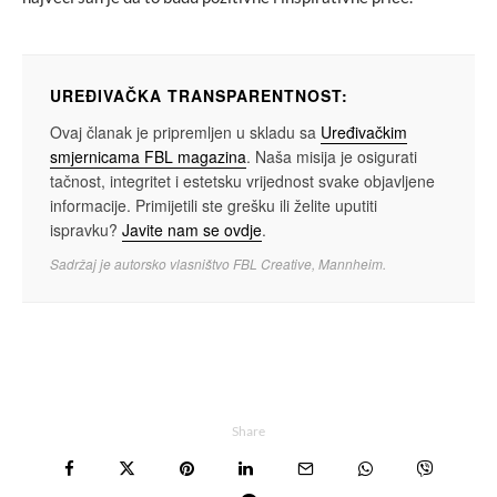
UREĐIVAČKA TRANSPARENTNOST:
Ovaj članak je pripremljen u skladu sa
Uređivačkim
smjernicama FBL magazina
. Naša misija je osigurati
tačnost, integritet i estetsku vrijednost svake objavljene
informacije. Primijetili ste grešku ili želite uputiti
ispravku?
Javite nam se ovdje
.
Sadržaj je autorsko vlasništvo FBL Creative, Mannheim.
Share