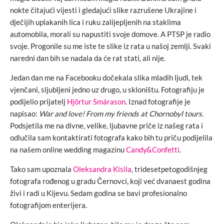
nokte čitajući vijesti i gledajući slike razrušene Ukrajine i
dječijih uplakanih lica i ruku zalijepljenih na staklima
automobila, morali su napustiti svoje domove. A PTSP je radio
svoje. Progonile su me iste te slike iz rata u našoj zemlji. Svaki
naredni dan bih se nadala da će rat stati, ali nije.
Jedan dan me na Facebooku dočekala slika mladih ljudi, tek
vjenčani, sljubljeni jedno uz drugo, u skloništu. Fotografiju je
podijelio prijatelj
Hjörtur Smárason
. Iznad fotografije je
napisao:
War and love! From my friends at Chornobyl tours.
Podsjetila me na divne, velike, ljubavne priče iz našeg rata i
odlučila sam kontaktirati fotografa kako bih tu priču podijelila
na našem online wedding magazinu
Candy&Confetti
.
Tako sam upoznala
Oleksandra Kisila
, tridesetpetogodišnjeg
fotografa rođenog u gradu Černovci, koji već dvanaest godina
živi i radi u Kijevu. Sedam godina se bavi profesionalno
fotografijom enterijera.