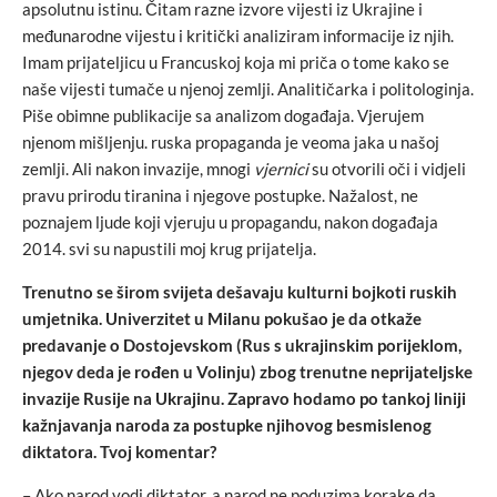
apsolutnu istinu. Čitam razne izvore vijesti iz Ukrajine i
međunarodne vijestu i kritički analiziram informacije iz njih.
Imam prijateljicu u Francuskoj koja mi priča o tome kako se
naše vijesti tumače u njenoj zemlji. Analitičarka i politologinja.
Piše obimne publikacije sa analizom događaja. Vjerujem
njenom mišljenju. ruska propaganda je veoma jaka u našoj
zemlji. Ali nakon invazije, mnogi
vjernici
su otvorili oči i vidjeli
pravu prirodu tiranina i njegove postupke. Nažalost, ne
poznajem ljude koji vjeruju u propagandu, nakon događaja
2014. svi su napustili moj krug prijatelja.
Trenutno se širom svijeta dešavaju kulturni bojkoti ruskih
umjetnika. Univerzitet u Milanu pokušao je da otkaže
predavanje o Dostojevskom (Rus s ukrajinskim porijeklom,
njegov deda je rođen u Volinju) zbog trenutne neprijateljske
invazije Rusije na Ukrajinu. Zapravo hodamo po tankoj liniji
kažnjavanja naroda za postupke njihovog besmislenog
diktatora. Tvoj komentar?
– Ako narod vodi diktator, a narod ne poduzima korake da