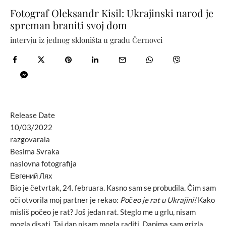
Fotograf Oleksandr Kisil: Ukrajinski narod je
spreman braniti svoj dom
intervju iz jednog skloništa u gradu Černovci
Release Date
10/03/2022
razgovarala
Besima Svraka
naslovna fotografija
Евгений Лях
Bio je četvrtak, 24. februara. Kasno sam se probudila. Čim sam
oči otvorila moj partner je rekao:
Počeo je rat u Ukrajini!
Kako
misliš počeo je rat? Još jedan rat. Steglo me u grlu, nisam
mogla disati. Taj dan nisam mogla raditi. Danima sam grizla