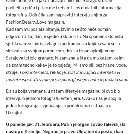
Oleksandr je bio jako ljubazan, bilo mu je drago što sam
podijelila priču i pitao me trebam li još dodatnih informacija,
fotografija. Odlučila sam napraviti intervju s njim za
Fashion.Beauty.Love magazin.
Kad sam mu poslala pitanja, izvinio se što neće odmah
odgovoriti, taj dan je sjedio u skloništu. Na spomen skloništa
sjetila sam se mirisa vlage u podrumima u kojima sam se ja
skrivala sa svojom porodicom, dok su iznad opkoljennog
Sarajeva letjele granate. Nisam znala šta da mu kažem, osim
da znam tačno kakav je to osjećaj. Mi smo bili bez hrane, vode,
struje.
I bez interneta
, rekao je.
Da! Zahvaljući internetu vi
možete ispričati svoje priče puno glasnije i odmah
, dodala sam.
Da su bolja vremena, u našem lifestyle magazinu bi ovo bio
intervju o jednom fotografu enterijera. Ovako nas je spojila
jedna fotografija s vjenčanja, a pričali smo o situaciji u
Ukrajini.
U ponedeljak, 21. februara, Putin je organizovao televizijski
nastup u Kremlju. Negirao je pravo Ukrajine da postoji kao