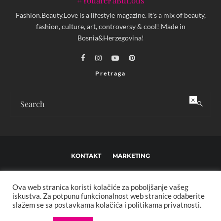
#YouareFaBuLous
Fashion.Beauty.Love is a lifestyle magazine. It's a mix of beauty,
fashion, culture, art, controversy & cool! Made in
Bosnia&Herzegovina!
Pretraga
×
KONTAKT
MARKETING
USLOVI KORIŠTENJA I UREĐIVAČKE SMJERNICE
Ova web stranica koristi kolačiće za poboljšanje vašeg
IMPRESSUM
O NAMA
iskustva. Za potpunu funkcionalnost web stranice odaberite
slažem se sa postavkama kolačića i politikama privatnosti.