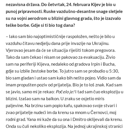
nezavisna država. Do četvrtak, 24. februara Kijev je bio u
punoj pripravnosti. Ruske vazdušno-desantne snage sletjele
su na vojni aerodrom u blizini glavnog grada, što je izazvalo
teške borbe. Gdje si ti bio tog dana?
– Iako sam bio najoptimističnije raspoložen, nešto je bilo u
vazduhu čitavu nedjelju dana prije invazije na Ukrajinu.
Vjerovao jesam da će se situacija riješiti tokom pregovora.
Tako da sam čekao i nisam se pakovao za evakuaciju. Živio
sam na periferiji Kijeva, nedaleko od gradova Irpin i Bucha,
gdje su izbile žestoke borbe. To jutro sam se probudio u 5:30,
bio sam gladan i ustao sam kako bih nešto pojeo. Vidio sam da
imam propušten poziv od prijatelja. Bio je to loš znak. Kad sam
se javio, samo mi je rekao:
Počelo je!
I tad sam čuo eksploziju u
blizini. Izašao sam na balkon. U zraku se osjetio miris
paljevine. Na brzinu sam popio kafu, spakovao svoje stvari i
zvao prijatelje nudeći im da krenu sa mnom u Černovci, moj
rodni grad. Yana mi kaže da su ona i Dmitro oklijevali da krenu.
Onda su čuli nekoliko eksplozija. Na jednoj ukrajinskoj stranici