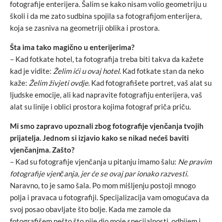
fotografije enterijera. Šalim se kako nisam volio geometriju u
školi i da me zato sudbina spojila sa fotografijom enterijera,
koja se zasniva na geometriji oblika i prostora.
Šta ima tako magično u enterijerima?
– Kad fotkate hotel, ta fotografija treba biti takva da kažete
kad je vidite:
Želim ići u ovaj hotel
. Kad fotkate stan da neko
kaže:
Želim živjeti ovdje
. Kad fotografišete portret, vaš alat su
ljudske emocije, ali kad napravite fotografiju enterijera, vaš
alat su linije i oblici prostora kojima fotograf priča priču.
Mi smo zapravo upoznali zbog fotografije vjenčanja tvojih
prijatelja. Jednom si izjavio kako se nikad nećeš baviti
vjenčanjma. Zašto?
– Kad su fotografije vjenčanja u pitanju imamo šalu:
Ne pravim
fotografije vjenčanja, jer će se ovaj par ionako razvesti.
Naravno, to je samo šala. Po mom mišljenju postoji mnogo
polja i pravaca u fotografiji. Specijalizacija vam omogućava da
svoj posao obavljate što bolje. Kada me zamole da
fotografišem nešto što nije dio moje specijalnosti, odbijem i