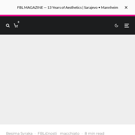
FBL MAGAZINE — 13 Years of Aesthetics | Sarajevo • Mannheim
0
Besima Svraka
·
FBLičnosti
macchiato
·
8 min read