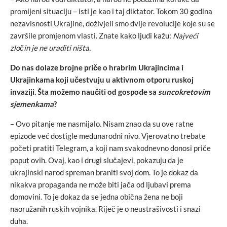
promijeni situaciju – isti je kao i taj diktator. Tokom 30 godina
nezavisnosti Ukrajine, doživjeli smo dvije revolucije koje su se
završile promjenom vlasti. Znate kako ljudi kažu:
Najveći
zločin je ne uraditi ništa.
Do nas dolaze brojne priče o hrabrim Ukrajincima i
Ukrajinkama koji učestvuju u aktivnom otporu ruskoj
invaziji. Šta možemo naučiti od gospođe sa
suncokretovim
sjemenkama
?
– Ovo pitanje me nasmijalo. Nisam znao da su ove ratne
epizode već dostigle međunarodni nivo. Vjerovatno trebate
početi pratiti Telegram, a koji nam svakodnevno donosi priče
poput ovih. Ovaj, kao i drugi slučajevi, pokazuju da je
ukrajinski narod spreman braniti svoj dom. To je dokaz da
nikakva propaganda ne može biti jača od ljubavi prema
domovini. To je dokaz da se jedna obična žena ne boji
naoružanih ruskih vojnika. Riječ je o neustrašivosti i snazi
duha.