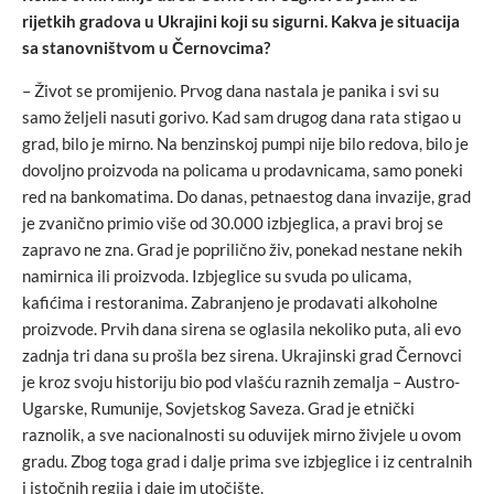
rijetkih gradova u Ukrajini koji su sigurni. Kakva je situacija
sa stanovništvom u Černovcima?
– Život se promijenio. Prvog dana nastala je panika i svi su
samo željeli nasuti gorivo. Kad sam drugog dana rata stigao u
grad, bilo je mirno. Na benzinskoj pumpi nije bilo redova, bilo je
dovoljno proizvoda na policama u prodavnicama, samo poneki
red na bankomatima. Do danas, petnaestog dana invazije, grad
je zvanično primio više od 30.000 izbjeglica, a pravi broj se
zapravo ne zna. Grad je poprilično živ, ponekad nestane nekih
namirnica ili proizvoda. Izbjeglice su svuda po ulicama,
kafićima i restoranima. Zabranjeno je prodavati alkoholne
proizvode. Prvih dana sirena se oglasila nekoliko puta, ali evo
zadnja tri dana su prošla bez sirena. Ukrajinski grad Černovci
je kroz svoju historiju bio pod vlašću raznih zemalja – Austro-
Ugarske, Rumunije, Sovjetskog Saveza. Grad je etnički
raznolik, a sve nacionalnosti su oduvijek mirno živjele u ovom
gradu. Zbog toga grad i dalje prima sve izbjeglice i iz centralnih
i istočnih regija i daje im utočište.