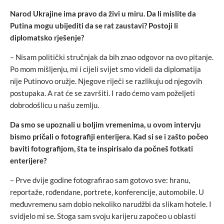
Narod Ukrajine ima pravo da živi u miru. Da li mislite da
Putina mogu ubijediti da se rat zaustavi? Postoji li
diplomatsko rješenje?
– Nisam politički stručnjak da bih znao odgovor na ovo pitanje.
Po mom mišljenju, mi i cijeli svijet smo videli da diplomatija
nije Putinovo oružje. Njegove riječi se razlikuju od njegovih
postupaka. A rat će se završiti. I rado ćemo vam poželjeti
dobrodošlicu u našu zemlju.
Da smo se upoznali u boljim vremenima, u ovom intervju
bismo pričali o fotografiji enterijera. Kad si se i zašto počeo
baviti fotografijom, šta te inspirisalo da počneš fotkati
enterijere?
– Prve dvije godine fotografirao sam gotovo sve: hranu,
reportaže, rođendane, portrete, konferencije, automobile. U
međuvremenu sam dobio nekoliko narudžbi da slikam hotele. I
svidjelo mi se. Stoga sam svoju karijeru započeo u oblasti