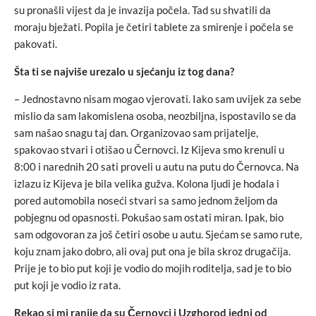
su pronašli vijest da je invazija počela. Tad su shvatili da
moraju bježati. Popila je četiri tablete za smirenje i počela se
pakovati.
Šta ti se najviše urezalo u sjećanju iz tog dana?
– Jednostavno nisam mogao vjerovati. Iako sam uvijek za sebe
mislio da sam lakomislena osoba, neozbiljna, ispostavilo se da
sam našao snagu taj dan. Organizovao sam prijatelje,
spakovao stvari i otišao u Černovci. Iz Kijeva smo krenuli u
8:00 i narednih 20 sati proveli u autu na putu do Černovca. Na
izlazu iz Kijeva je bila velika gužva. Kolona ljudi je hodala i
pored automobila noseći stvari sa samo jednom željom da
pobjegnu od opasnosti. Pokušao sam ostati miran. Ipak, bio
sam odgovoran za još četiri osobe u autu. Sjećam se samo rute,
koju znam jako dobro, ali ovaj put ona je bila skroz drugačija.
Prije je to bio put koji je vodio do mojih roditelja, sad je to bio
put koji je vodio iz rata.
Rekao si mi ranije da su Černovci i Uzghorod jedni od