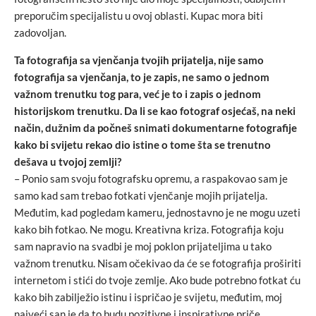
preporučim specijalistu u ovoj oblasti. Kupac mora biti
zadovoljan.
Ta fotografija sa vjenčanja tvojih prijatelja, nije samo
fotografija sa vjenčanja, to je zapis, ne samo o jednom
važnom trenutku tog para, već je to i zapis o jednom
historijskom trenutku. Da li se kao fotograf osjećaš, na neki
način, dužnim da počneš snimati dokumentarne fotografije
kako bi svijetu rekao dio istine o tome šta se trenutno
dešava u tvojoj zemlji?
– Ponio sam svoju fotografsku opremu, a raspakovao sam je
samo kad sam trebao fotkati vjenčanje mojih prijatelja.
Međutim, kad pogledam kameru, jednostavno je ne mogu uzeti
kako bih fotkao. Ne mogu. Kreativna kriza. Fotografija koju
sam napravio na svadbi je moj poklon prijateljima u tako
važnom trenutku. Nisam očekivao da će se fotografija proširiti
internetom i stići do tvoje zemlje. Ako bude potrebno fotkat ću
kako bih zabilježio istinu i ispričao je svijetu, međutim, moj
najveći san je da to budu pozitivne i inspirativne priče.