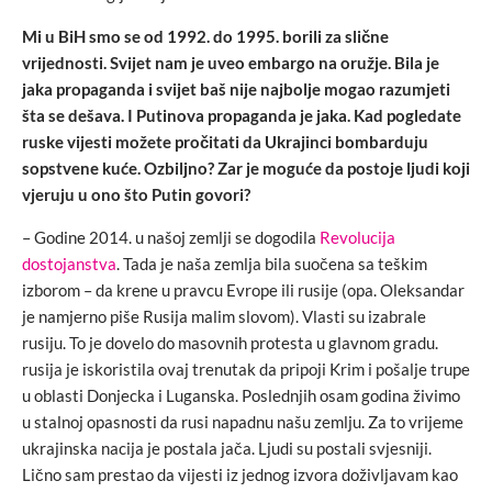
Mi u BiH smo se od 1992. do 1995. borili za slične
vrijednosti. Svijet nam je uveo embargo na oružje. Bila je
jaka propaganda i svijet baš nije najbolje mogao razumjeti
šta se dešava. I Putinova propaganda je jaka. Kad pogledate
ruske vijesti možete pročitati da Ukrajinci bombarduju
sopstvene kuće. Ozbiljno? Zar je moguće da postoje ljudi koji
vjeruju u ono što Putin govori?
– Godine 2014. u našoj zemlji se dogodila
Revolucija
dostojanstva
. Tada je naša zemlja bila suočena sa teškim
izborom – da krene u pravcu Evrope ili rusije (opa. Oleksandar
je namjerno piše Rusija malim slovom). Vlasti su izabrale
rusiju. To je dovelo do masovnih protesta u glavnom gradu.
rusija je iskoristila ovaj trenutak da pripoji Krim i pošalje trupe
u oblasti Donjecka i Luganska. Poslednjih osam godina živimo
u stalnoj opasnosti da rusi napadnu našu zemlju. Za to vrijeme
ukrajinska nacija je postala jača. Ljudi su postali svjesniji.
Lično sam prestao da vijesti iz jednog izvora doživljavam kao