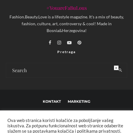
#YouareFaBuLous
Fashion.Beauty.Love is a lifestyle magazine. It's a mix of beauty,
fashion, culture, art, controversy & cool! Made in
Bosnia&Herzegovina!
Pretraga
×
KONTAKT
MARKETING
USLOVI KORIŠTENJA I UREĐIVAČKE SMJERNICE
Ova web stranica koristi kolačiće za poboljšanje vašeg
IMPRESSUM
O NAMA
iskustva. Za potpunu funkcionalnost web stranice odaberite
slažem se sa postavkama kolačića i politikama privatnosti.