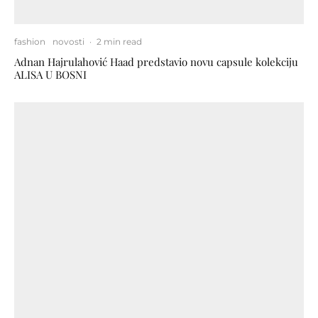
fashion
novosti
·
2 min read
Adnan Hajrulahović Haad predstavio novu capsule kolekciju
ALISA U BOSNI