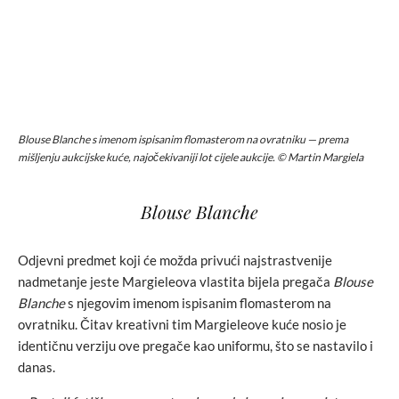
Blouse Blanche
s imenom ispisanim flomasterom na ovratniku — prema
mišljenju aukcijske kuće, najočekivaniji lot cijele aukcije. © Martin Margiela
Blouse Blanche
Odjevni predmet koji će možda privući najstrastvenije
nadmetanje jeste Margieleova vlastita bijela pregača
Blouse
Blanche
s njegovim imenom ispisanim flomasterom na
ovratniku. Čitav kreativni tim Margieleove kuće nosio je
identičnu verziju ove pregače kao uniformu, što se nastavilo i
danas.