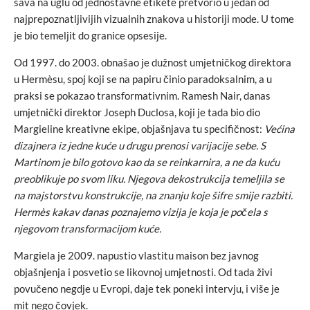
šava na uglu od jednostavne etikete pretvorio u jedan od
najprepoznatljivijih vizualnih znakova u historiji mode. U tome
je bio temeljit do granice opsesije.
Od 1997. do 2003. obnašao je dužnost umjetničkog direktora
u Hermèsu, spoj koji se na papiru činio paradoksalnim, a u
praksi se pokazao transformativnim. Ramesh Nair, danas
umjetnički direktor Joseph Duclosa, koji je tada bio dio
Margieline kreativne ekipe, objašnjava tu specifičnost:
Većina
dizajnera iz jedne kuće u drugu prenosi varijacije sebe. S
Martinom je bilo gotovo kao da se reinkarnira, a ne da kuću
preoblikuje po svom liku. Njegova dekostrukcija temeljila se
na majstorstvu konstrukcije, na znanju koje šifre smije razbiti.
Hermès kakav danas poznajemo vizija je koja je počela s
njegovom transformacijom kuće.
Margiela je 2009. napustio vlastitu maison bez javnog
objašnjenja i posvetio se likovnoj umjetnosti. Od tada živi
povučeno negdje u Evropi, daje tek poneki intervju, i više je
mit nego čovjek.