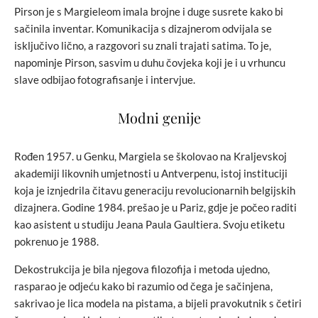
Pirson je s Margieleom imala brojne i duge susrete kako bi
sačinila inventar. Komunikacija s dizajnerom odvijala se
isključivo lično, a razgovori su znali trajati satima. To je,
napominje Pirson, sasvim u duhu čovjeka koji je i u vrhuncu
slave odbijao fotografisanje i intervjue.
Modni genije
Rođen 1957. u Genku, Margiela se školovao na Kraljevskoj
akademiji likovnih umjetnosti u Antverpenu, istoj instituciji
koja je iznjedrila čitavu generaciju revolucionarnih belgijskih
dizajnera. Godine 1984. prešao je u Pariz, gdje je počeo raditi
kao asistent u studiju Jeana Paula Gaultiera. Svoju etiketu
pokrenuo je 1988.
Dekostrukcija je bila njegova filozofija i metoda ujedno,
rasparao je odjeću kako bi razumio od čega je sačinjena,
sakrivao je lica modela na pistama, a bijeli pravokutnik s četiri