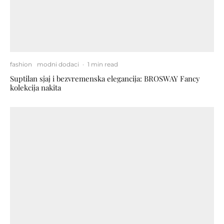
fashion
modni dodaci
·
1 min read
Suptilan sjaj i bezvremenska elegancija: BROSWAY Fancy
kolekcija nakita