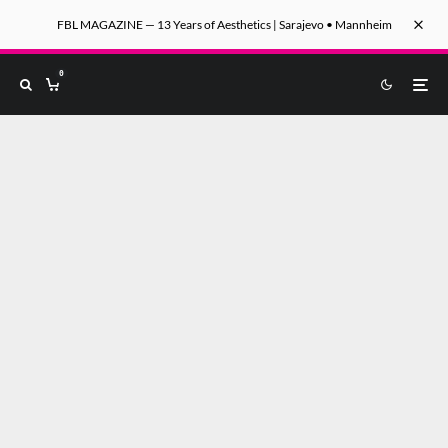
FBL MAGAZINE — 13 Years of Aesthetics | Sarajevo • Mannheim
0