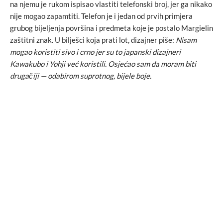
na njemu je rukom ispisao vlastiti telefonski broj, jer ga nikako
nije mogao zapamtiti. Telefon je i jedan od prvih primjera
grubog bijeljenja površina i predmeta koje je postalo Margielin
zaštitni znak. U bilješci koja prati lot, dizajner piše:
Nisam
mogao koristiti sivo i crno jer su to japanski dizajneri
Kawakubo i Yohji već koristili. Osjećao sam da moram biti
drugačiji — odabirom suprotnog, bijele boje.