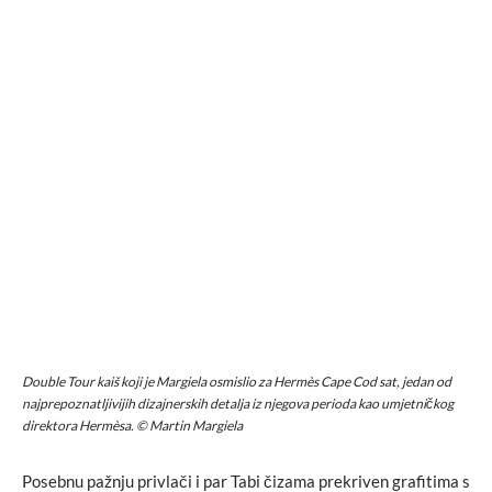
Double Tour
kaiš koji je Margiela osmislio za Hermès Cape Cod sat, jedan od
najprepoznatljivijih dizajnerskih detalja iz njegova perioda kao umjetničkog
direktora Hermèsa. © Martin Margiela
Posebnu pažnju privlači i par Tabi čizama prekriven grafitima s