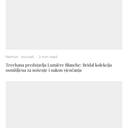
fashion
novosti
·
2 min read
Treehana predstavlja Lumière Blanche: Bridal kolekcija
osmišljena za nošenje i nakon vjenčanja