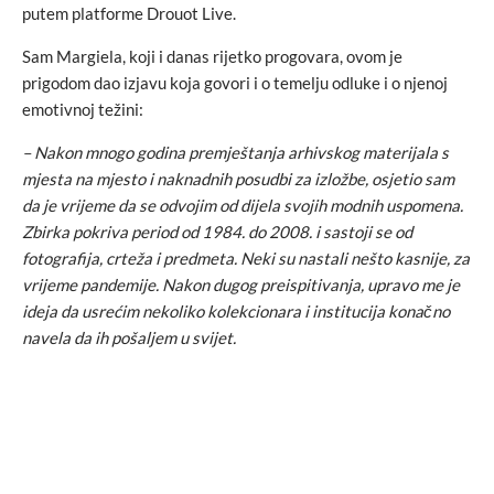
putem platforme Drouot Live.
Sam Margiela, koji i danas rijetko progovara, ovom je
prigodom dao izjavu koja govori i o temelju odluke i o njenoj
emotivnoj težini:
– Nakon mnogo godina premještanja arhivskog materijala s
mjesta na mjesto i naknadnih posudbi za izložbe, osjetio sam
da je vrijeme da se odvojim od dijela svojih modnih uspomena.
Zbirka pokriva period od 1984. do 2008. i sastoji se od
fotografija, crteža i predmeta. Neki su nastali nešto kasnije, za
vrijeme pandemije. Nakon dugog preispitivanja, upravo me je
ideja da usrećim nekoliko kolekcionara i institucija konačno
navela da ih pošaljem u svijet.