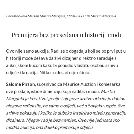
Lookbookovi Maison Martin Margiela, 1998–2008. © Martin Margiela
Premijera bez presedana u historiji mode
Ovo nije samo aukcija. Radi se o događaju koji se po prvi put u
historiji mode dešava da živi dizajner direktno sarađuje s
aukcijskom kućom kako bi ponudio vlastitu osobnu arhivu
odjeće i kreacija. Nitko to dosad nije učinio.
Salomé Pirson
, suosnivačica Maurice Auction i komesarka
ove prodaje, ističe dimenziju koja nadilazi modu:
Martin
Margiela je kreativni genije i njegove arhive otkrivaju dubinu
njegove refleksije, ne samo o odjeći, već o čovjeku uopće. Sve
arhive pokazuju i koliko je duboko inspirirao mladu generaciju
dizajnera. Njegov rad je bezvremjen. Ovo nije jednostavno
modna aukcija, ona daleko premašuje odjeću.