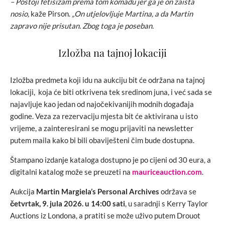
– Postoji fetišizam prema tom komadu jer ga je on zaista
nosio,
kaže Pirson.
„On utjelovljuje Martina, a da Martin
zapravo nije prisutan. Zbog toga je poseban.
Izložba na tajnoj lokaciji
Izložba predmeta koji idu na aukciju bit će održana na tajnoj
lokaciji, koja će biti otkrivena tek sredinom juna, i već sada se
najavljuje kao jedan od najočekivanijih modnih događaja
godine. Veza za rezervaciju mjesta bit će aktivirana u isto
vrijeme, a zainteresirani se mogu prijaviti na newsletter
putem maila kako bi bili obaviješteni čim bude dostupna.
Štampano izdanje kataloga dostupno je po cijeni od 30 eura, a
digitalni katalog može se preuzeti na
mauriceauction.com
.
Aukcija
Martin Margiela’s Personal Archives
održava se
četvrtak, 9. jula 2026. u 14:00 sati
, u saradnji s Kerry Taylor
Auctions iz Londona, a pratiti se može uživo putem Drouot