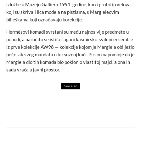
izložbe u Muzeju Galliera 1991. godine, kao i prototip velova
koji su skrivali lica modela na pistiama, s Margieleovim
bilješkama koji označavaju korekcije.
Hermèsovi komadi svrstani su među najnosivije predmete u
ponudi, a naročito se ističe lagani kašmirsko-svileni ensemble
iz prve kolekcije AW98 — kolekcije kojom je Margiela obilježio
početak svog mandata u luksuznoj kući. Pirson napominje da je
Margiela dio tih komada bio poklonio vlastitoj majci, a ona ih
sada vraća u javni prostor.
See also
fashion
novosti
Saradnja brenda HARAM CLOTHING i
arhitektonskih biroa SAAHA i AHA+KNAP