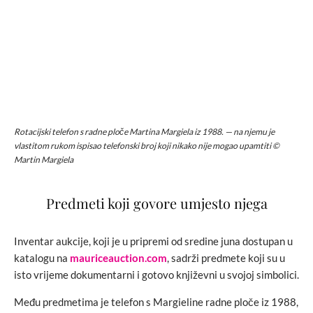
Rotacijski telefon s radne ploče Martina Margiela iz 1988. — na njemu je
vlastitom rukom ispisao telefonski broj koji nikako nije mogao upamtiti ©
Martin Margiela
Predmeti koji govore umjesto njega
Inventar aukcije, koji je u pripremi od sredine juna dostupan u
katalogu na
mauriceauction.com
, sadrži predmete koji su u
isto vrijeme dokumentarni i gotovo književni u svojoj simbolici.
Među predmetima je telefon s Margieline radne ploče iz 1988,