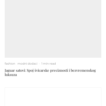
fashion
modni dodaci
·
1 min read
Jaguar satovi: Spoj švicarske preciznosti i bezvremenskog
luksuza