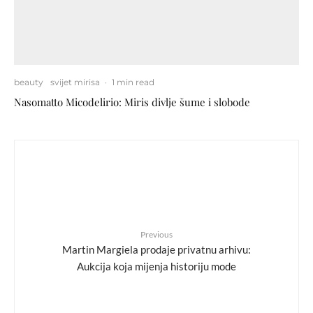
beauty
svijet mirisa
·
1 min read
Nasomatto Micodelirio: Miris divlje šume i slobode
Previous
Martin Margiela prodaje privatnu arhivu:
Aukcija koja mijenja historiju mode