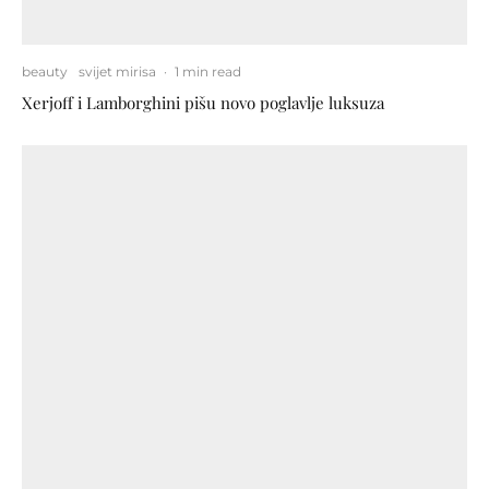
beauty
svijet mirisa
·
1 min read
Xerjoff i Lamborghini pišu novo poglavlje luksuza