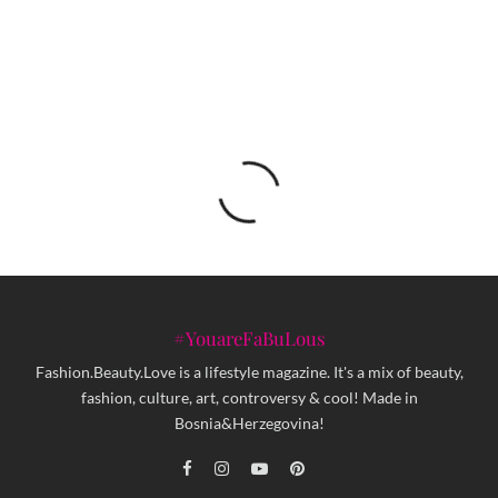
mostarskih skakača
#YouareFaBuLous
Fashion.Beauty.Love is a lifestyle magazine. It's a mix of beauty,
fashion, culture, art, controversy & cool! Made in
Bosnia&Herzegovina!