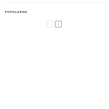
POPULARNO
Milano Design Week 2026: Sve što trebate znati o najvećem