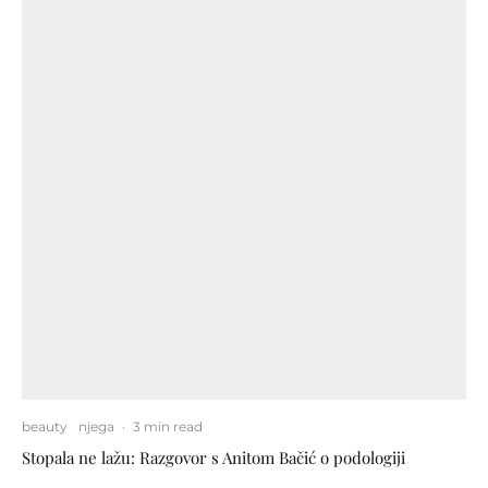
beauty
njega
·
3 min read
Stopala ne lažu: Razgovor s Anitom Bačić o podologiji