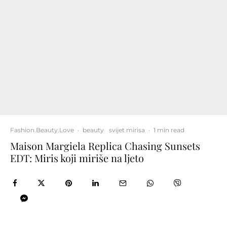
Fashion.Beauty.Love
·
beauty
svijet mirisa
·
1 min read
Maison Margiela Replica Chasing Sunsets
EDT: Miris koji miriše na ljeto