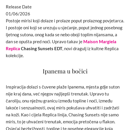
Release Date
01/06/2026
Postoje mirisi koji dolaze i prolaze poput prolaznog povjetarca.
I postoje oni koji se urezuju u sjećanje, poput jednog posebnog
ljetnog sutona, onog kada se nebo oboji toplim nijansama, a
dan se opušta pred noći. Upravo takav je
Maison Margiela
Replica
Chasing Sunsets EDT
, novi dragulj iz kultne Replica
kolekcije.
Ipanema u bočici
Inspiracija dolazi s čuvene plaže Ipanema, mjesta gdje suton
nije kraj dana, već njegov najljepši trenutak. Upravo tu
čaroliju, onu nježnu granicu između topline i noći, između
lakoće i senzualnosti, ovaj miris pokušava uhvatiti i zadržati
na koži. Kao i cijela Replica linija, Chasing Sunsets nije samo
miris, to je uhvaćeni trenutak, emocija pretočena u flakon.
Osjećaj bezbrižnosti, topline i te posebne elegancije koja