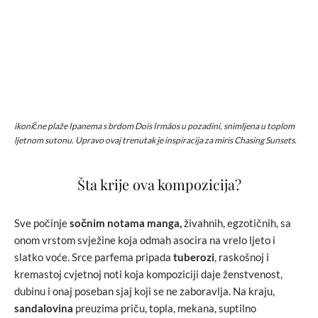
ikonične plaže Ipanema s brdom Dois Irmãos u pozadini, snimljena u toplom
ljetnom sutonu. Upravo ovaj trenutak je inspiracija za miris Chasing Sunsets.
Šta krije ova kompozicija?
Sve počinje
sočnim notama manga,
živahnih, egzotičnih, sa
onom vrstom svježine koja odmah asocira na vrelo ljeto i
slatko voće. Srce parfema pripada
tuberozi
, raskošnoj i
kremastoj cvjetnoj noti koja kompoziciji daje ženstvenost,
dubinu i onaj poseban sjaj koji se ne zaboravlja. Na kraju,
sandalovina
preuzima priču, topla, mekana, suptilno