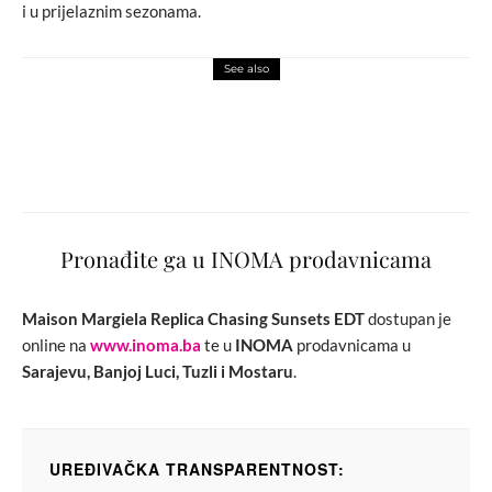
i u prijelaznim sezonama.
See also
beauty
svijet mirisa
video
Danas mirišemo na Issey Miyake L’Eau
d’Issey Pure EDT
Pronađite ga u INOMA prodavnicama
Maison Margiela Replica Chasing Sunsets EDT
dostupan je
online na
www.inoma.ba
te u
INOMA
prodavnicama u
Sarajevu, Banjoj Luci, Tuzli i Mostaru
.
UREĐIVAČKA TRANSPARENTNOST: