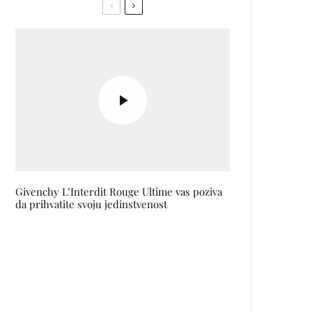
Givenchy L’Interdit Rouge Ultime vas poziva
da prihvatite svoju jedinstvenost
U Pragu upriličena izložba
fotografija Aide Redžepagić
posvećena radu Karla Paržika
Elameri Škrgić-Mikulić: