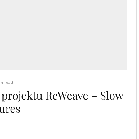
in read
u projektu ReWeave – Slow
tures