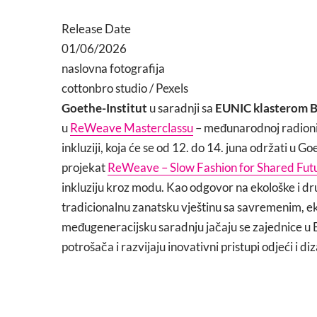
Release Date
01/06/2026
naslovna fotografija
cottonbro studio / Pexels
Goethe-Institut
u saradnji sa
EUNIC klasterom B
u
ReWeave Masterclassu
– međunarodnoj radionici
inkluziji, koja će se od 12. do 14. juna održati u 
projekat
ReWeave – Slow Fashion for Shared Fut
inkluziju kroz modu. Kao odgovor na ekološke i dr
tradicionalnu zanatsku vještinu sa savremenim, eko
međugeneracijsku saradnju jačaju se zajednice u 
potrošača i razvijaju inovativni pristupi odjeći i diz