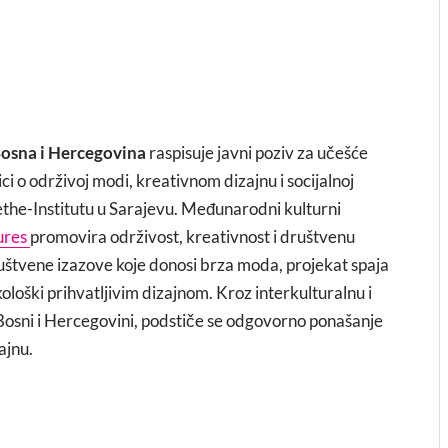
osna i Hercegovina
raspisuje javni poziv za učešće
 o održivoj modi, kreativnom dizajnu i socijalnoj
Goethe-Institutu u Sarajevu. Međunarodni kulturni
ures
promovira održivost, kreativnost i društvenu
uštvene izazove koje donosi brza moda, projekat spaja
loški prihvatljivim dizajnom. Kroz interkulturalnu i
Bosni i Hercegovini, podstiče se odgovorno ponašanje
ajnu.