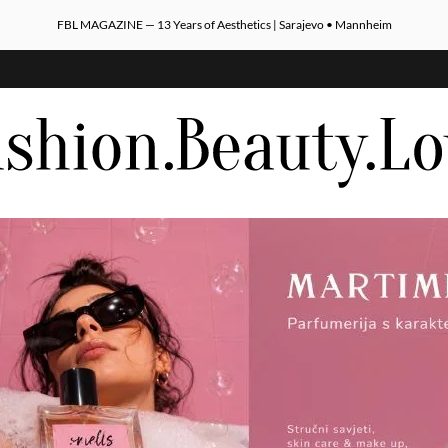
FBL MAGAZINE — 13 Years of Aesthetics | Sarajevo • Mannheim