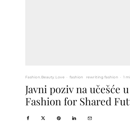
Fashion.Beauty.Love
·
fashion
rewriting fashion
·
1 m
Javni poziv na učešće 
Fashion for Shared Fu