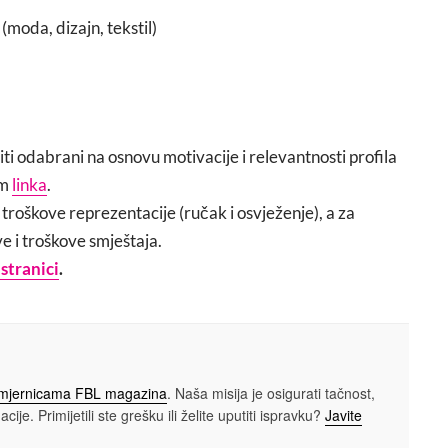
 (moda, dizajn, tekstil)
biti odabrani na osnovu motivacije i relevantnosti profila
em
linka
.
 troškove reprezentacije (ručak i osvježenje), a za
e i troškove smještaja.
stranici
.
smjernicama FBL magazina
. Naša misija je osigurati tačnost,
cije. Primijetili ste grešku ili želite uputiti ispravku?
Javite