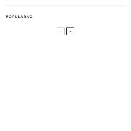
POPULARNO
Zašto Ricku Owensu nisu dozvolili da uđe u Zabranjeni grad