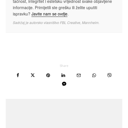
tačnost, integritet i estetsku vrijednost svake objavljene
informacije. Primijetili ste grešku ili želite uputiti
ispravku?
Javite nam se ovdje
.
Sadržaj je autorsko vlasništvo FBL Creative, Mannheim.
Share