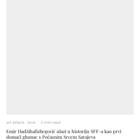
art attack
love
·
2 min read
Emir Hadžihafizbegović ulazi u historiju SFF-a kao prvi
domaći glumac s Počasnim Srcem Sarajeva