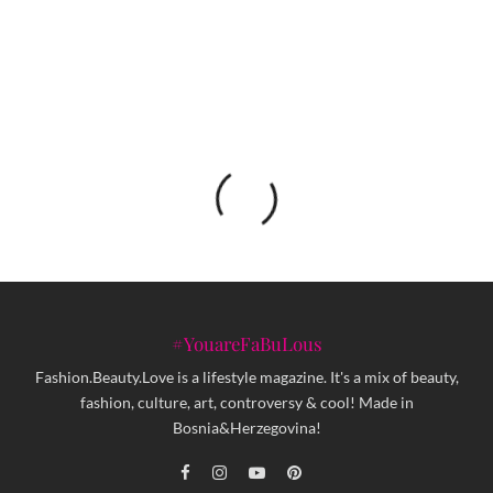
Ines Rau – prvi transrodni model na slavnoj
duplerici magazina Playboy
#YouareFaBuLous
Fashion.Beauty.Love is a lifestyle magazine. It's a mix of beauty,
fashion, culture, art, controversy & cool! Made in
Bosnia&Herzegovina!