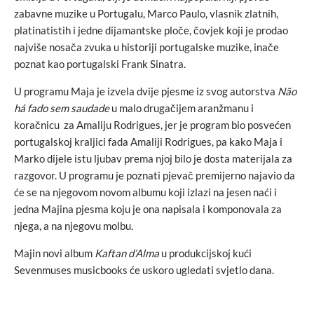
zabavne muzike u Portugalu, Marco Paulo, vlasnik zlatnih,
platinatistih i jedne dijamantske ploče, čovjek koji je prodao
najviše nosača zvuka u historiji portugalske muzike, inače
poznat kao portugalski Frank Sinatra.
U programu Maja je izvela dvije pjesme iz svog autorstva
Não
há fado sem saudade
u malo drugačijem aranžmanu i
koračnicu za Amaliju Rodrigues, jer je program bio posvećen
portugalskoj kraljici fada Amaliji Rodrigues, pa kako Maja i
Marko dijele istu ljubav prema njoj bilo je dosta materijala za
razgovor. U programu je poznati pjevač premijerno najavio da
će se na njegovom novom albumu koji izlazi na jesen naći i
jedna Majina pjesma koju je ona napisala i komponovala za
njega, a na njegovu molbu.
Majin novi album
Kaftan d’Alma
u produkcijskoj kući
Sevenmuses musicbooks će uskoro ugledati svjetlo dana.