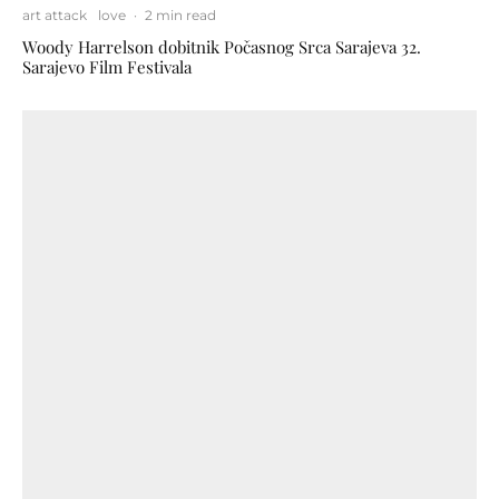
art attack
love
·
2 min read
Woody Harrelson dobitnik Počasnog Srca Sarajeva 32.
Sarajevo Film Festivala