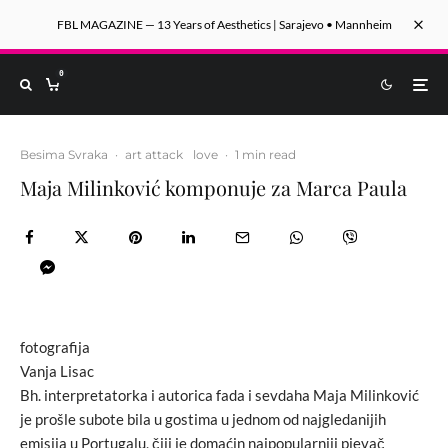
FBL MAGAZINE — 13 Years of Aesthetics | Sarajevo • Mannheim
0
Besima Svraka
·
art attack
love
·
1 min read
Maja Milinković komponuje za Marca Paula
fotografija
Vanja Lisac
Bh. interpretatorka i autorica fada i sevdaha Maja Milinković
je prošle subote bila u gostima u jednom od najgledanijih
emisija u Portugalu, čiji je domaćin najpopularniji pjevač