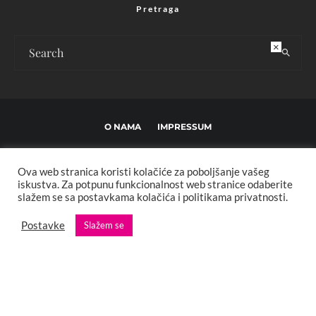
Pretraga
×
O NAMA
IMPRESSUM
USLOVI KORIŠTENJA I UREĐIVAČKE SMJERNICE
Ova web stranica koristi kolačiće za poboljšanje vašeg
POLITIKA PRIVATNOSTI
MARKETING
KONTAKT
iskustva. Za potpunu funkcionalnost web stranice odaberite
slažem se sa postavkama kolačića i politikama privatnosti.
Copyright © 2013 - 2025 FBL creative. Sva prava zadržana. Developed by:
Postavke
Slažem se
XStreamThemes