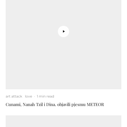
art attack
love
·
1 min read
Cunami, Nanah Tzil i Dina. objavili pjesmu METEOR