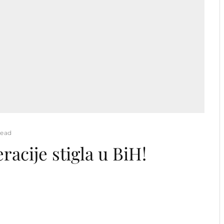
read
acije stigla u BiH!