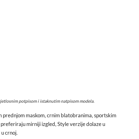
vjetlosnim potpisom i istaknutim natpisom modela.
nom prednjom maskom, crnim blatobranima, sportskim
referiraju mirniji izgled, Style verzije dolaze u
 u crnoj.