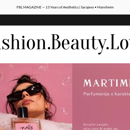
FBL MAGAZINE — 13 Years of Aesthetics | Sarajevo • Mannheim