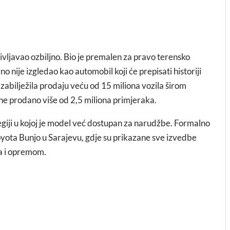
življavao ozbiljno. Bio je premalen za pravo terensko
no nije izgledao kao automobil koji će prepisati historiji
abilježila prodaju veću od 15 miliona vozila širom
ine prodano više od 2,5 miliona primjeraka.
egiji u kojoj je model već dostupan za narudžbe. Formalno
yota Bunjo u Sarajevu, gdje su prikazane sve izvedbe
a i opremom.