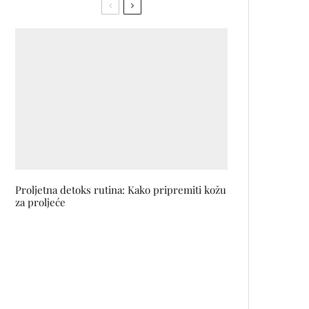
Proljetna detoks rutina: Kako pripremiti kožu
za proljeće
Rad agencije Fabrika osvojio
Zlatnog delfina na festivalu u
Cannesu
Novo izdanje konferencije