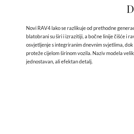
D
Novi RAV4 lako se razlikuje od prethodne generacije
blatobrani su širi i izrazitiji, a bočne linije čišće 
osvjetljenje s integriranim dnevnim svjetlima, dok s
proteže cijelom širinom vozila. Naziv modela velik
jednostavan, ali efektan detalj.