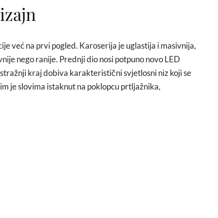
izajn
 već na prvi pogled. Karoserija je uglastija i masivnija,
i ravnije nego ranije. Prednji dio nosi potpuno novo LED
tražnji kraj dobiva karakteristični svjetlosni niz koji se
im je slovima istaknut na poklopcu prtljažnika,