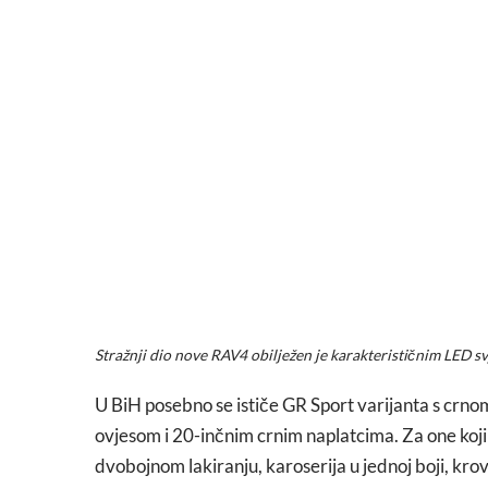
Stražnji dio nove RAV4 obilježen je karakterističnim LED s
U BiH posebno se ističe GR Sport varijanta s cr
ovjesom i 20-inčnim crnim naplatcima. Za one koji p
dvobojnom lakiranju, karoserija u jednoj boji, krov