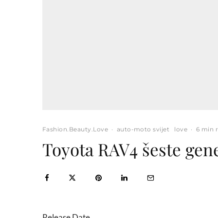
Fashion.Beauty.Love
·
auto-moto svijet
love
·
6 min 
Toyota RAV4 šeste gener
Release Date