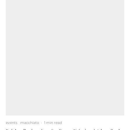
events
macchiato
·
1 min read