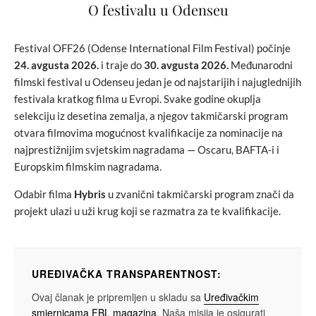
O festivalu u Odenseu
Festival OFF26 (Odense International Film Festival) počinje
24. avgusta 2026.
i traje do
30. avgusta 2026.
Međunarodni
filmski festival u Odenseu jedan je od najstarijih i najuglednijih
festivala kratkog filma u Evropi. Svake godine okuplja
selekciju iz desetina zemalja, a njegov takmičarski program
otvara filmovima mogućnost kvalifikacije za nominacije na
najprestižnijim svjetskim nagradama — Oscaru, BAFTA-i i
Europskim filmskim nagradama.
Odabir filma
Hybris
u zvanični takmičarski program znači da
projekt ulazi u uži krug koji se razmatra za te kvalifikacije.
UREĐIVAČKA TRANSPARENTNOST:
Ovaj članak je pripremljen u skladu sa
Uređivačkim
smjernicama FBL magazina
. Naša misija je osigurati