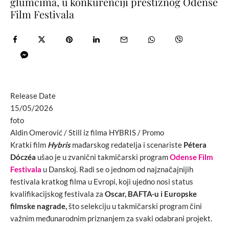
glumcima, u konkurenciji prestižnog Odense
Film Festivala
Release Date
15/05/2026
foto
Aldin Omerović / Still iz filma HYBRIS / Promo
Kratki film
Hybris
mađarskog redatelja i scenariste
Pétera
Dóczéa
ušao je u zvanični takmičarski program
Odense Film
Festivala
u Danskoj. Radi se o jednom od najznačajnijih
festivala kratkog filma u Evropi, koji ujedno nosi status
kvalifikacijskog festivala za
Oscar, BAFTA-u i Europske
filmske nagrade,
što selekciju u takmičarski program čini
važnim međunarodnim priznanjem za svaki odabrani projekt.