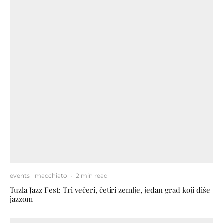
events
macchiato
·
2 min read
Tuzla Jazz Fest: Tri večeri, četiri zemlje, jedan grad koji diše
jazzom