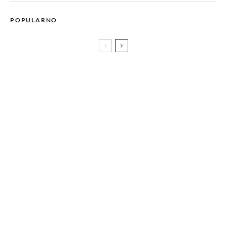
POPULARNO
Waackxxxy je prva žena koja je osvojila titulu na Red Bull
Dance Your Style takmičenju