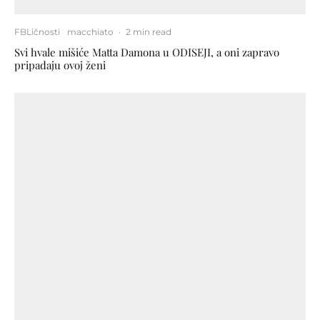
FBLičnosti
macchiato
·
2 min read
Svi hvale mišiće Matta Damona u ODISEJI, a oni zapravo
pripadaju ovoj ženi