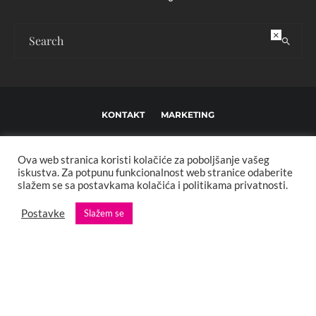
×
KONTAKT
MARKETING
USLOVI KORIŠTENJA I UREĐIVAČKE SMJERNICE
Ova web stranica koristi kolačiće za poboljšanje vašeg
IMPRESSUM
O NAMA
iskustva. Za potpunu funkcionalnost web stranice odaberite
slažem se sa postavkama kolačića i politikama privatnosti.
Copyright © 2013 - 2025 FBL creative. Sva prava zadržana. Developed by:
Postavke
Slažem se
XStreamThemes