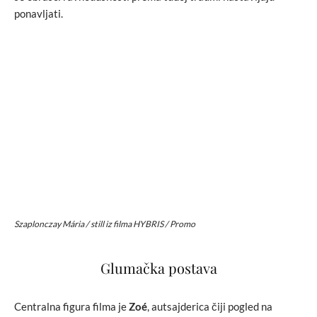
ponavljati.
Szaplonczay Mária / still iz filma HYBRIS / Promo
Glumačka postava
Centralna figura filma je
Zoé
, autsajderica čiji pogled na