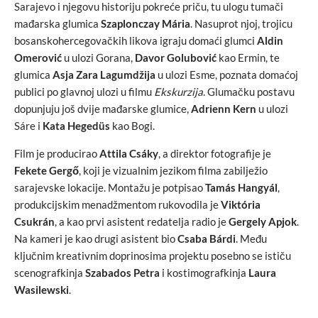
Sarajevo i njegovu historiju pokreće priču, tu ulogu tumači
mađarska glumica
Szaplonczay Mária
. Nasuprot njoj, trojicu
bosanskohercegovačkih likova igraju domaći glumci
Aldin
Omerović
u ulozi Gorana,
Davor Golubović
kao Ermin, te
glumica
Asja Zara Lagumdžija
u ulozi Esme, poznata domaćoj
publici po glavnoj ulozi u filmu
Ekskurzija
. Glumačku postavu
dopunjuju još dvije mađarske glumice,
Adrienn Kern
u ulozi
Sáre i
Kata Hegedüs
kao Bogi.
Film je producirao
Attila Csáky
, a direktor fotografije je
Fekete Gergő
, koji je vizualnim jezikom filma zabilježio
sarajevske lokacije. Montažu je potpisao
Tamás Hangyál
,
produkcijskim menadžmentom rukovodila je
Viktória
Csukrán
, a kao prvi asistent redatelja radio je
Gergely Apjok
.
Na kameri je kao drugi asistent bio
Csaba Bárdi
. Među
ključnim kreativnim doprinosima projektu posebno se ističu
scenografkinja
Szabados Petra
i kostimografkinja
Laura
Wasilewski
.