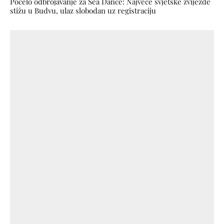
Počelo odbrojavanje za Sea Dance: Najveće svjetske zvijezde
stižu u Budvu, ulaz slobodan uz registraciju