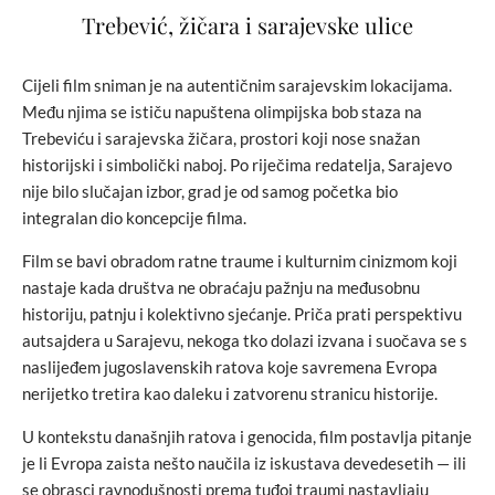
Trebević, žičara i sarajevske ulice
Cijeli film sniman je na autentičnim sarajevskim lokacijama.
Među njima se ističu napuštena olimpijska bob staza na
Trebeviću i sarajevska žičara, prostori koji nose snažan
historijski i simbolički naboj. Po riječima redatelja, Sarajevo
nije bilo slučajan izbor, grad je od samog početka bio
integralan dio koncepcije filma.
Film se bavi obradom ratne traume i kulturnim cinizmom koji
nastaje kada društva ne obraćaju pažnju na međusobnu
historiju, patnju i kolektivno sjećanje. Priča prati perspektivu
autsajdera u Sarajevu, nekoga tko dolazi izvana i suočava se s
naslijeđem jugoslavenskih ratova koje savremena Evropa
nerijetko tretira kao daleku i zatvorenu stranicu historije.
U kontekstu današnjih ratova i genocida, film postavlja pitanje
je li Evropa zaista nešto naučila iz iskustava devedesetih — ili
se obrasci ravnodušnosti prema tuđoj traumi nastavljaju