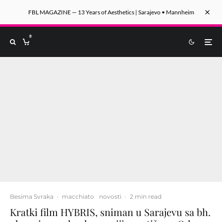
FBL MAGAZINE — 13 Years of Aesthetics | Sarajevo • Mannheim
0
Besima Svraka
·
macchiato
novosti
·
2 min read
Kratki film HYBRIS, sniman u Sarajevu sa bh.