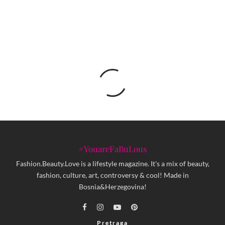
#YouareFaBuLous
Fashion.Beauty.Love is a lifestyle magazine. It's a mix of beauty,
fashion, culture, art, controversy & cool! Made in
Bosnia&Herzegovina!
Pretraga