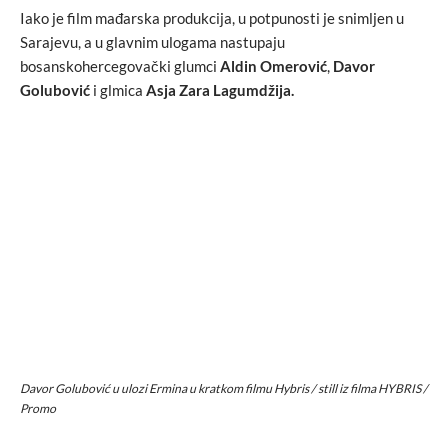
Iako je film mađarska produkcija, u potpunosti je snimljen u
Sarajevu, a u glavnim ulogama nastupaju
bosanskohercegovački glumci
Aldin Omerović
,
Davor
Golubović
i glmica
Asja Zara Lagumdžija.
Davor Golubović u ulozi Ermina u kratkom filmu
Hybris
/ still iz filma HYBRIS /
Promo