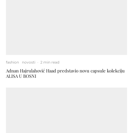
fashion
novosti
·
2 min read
Adnan Hajrulahović Haad predstavio novu capsule kolekciju
ALISA U BOSNI