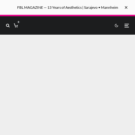
FBL MAGAZINE — 13 Years of Aesthetics | Sarajevo • Mannheim
0