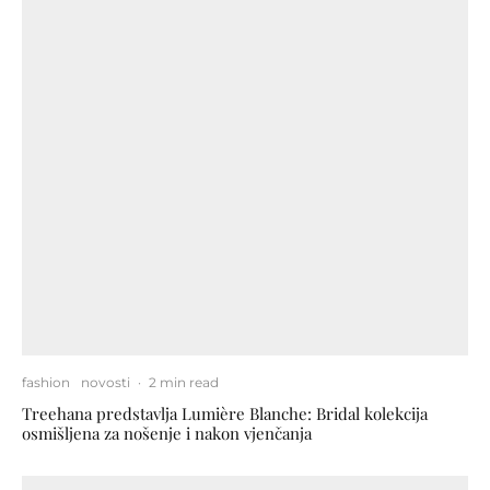
fashion
novosti
·
2 min read
Treehana predstavlja Lumière Blanche: Bridal kolekcija
osmišljena za nošenje i nakon vjenčanja