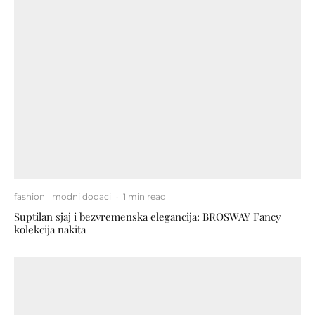
fashion
modni dodaci
·
1 min read
Suptilan sjaj i bezvremenska elegancija: BROSWAY Fancy
kolekcija nakita