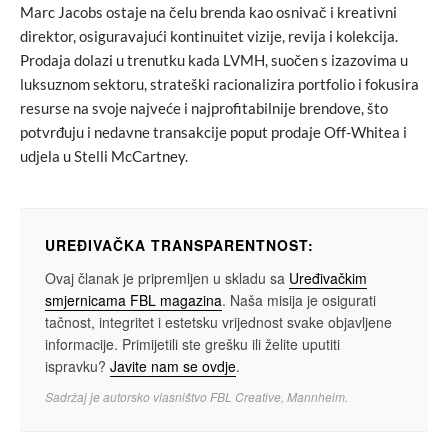
Marc Jacobs ostaje na čelu brenda kao osnivač i kreativni
direktor, osiguravajući kontinuitet vizije, revija i kolekcija.
Prodaja dolazi u trenutku kada LVMH, suočen s izazovima u
luksuznom sektoru, strateški racionalizira portfolio i fokusira
resurse na svoje najveće i najprofitabilnije brendove, što
potvrđuju i nedavne transakcije poput prodaje Off-Whitea i
udjela u Stelli McCartney.
UREĐIVAČKA TRANSPARENTNOST:
Ovaj članak je pripremljen u skladu sa
Uređivačkim
smjernicama FBL magazina
. Naša misija je osigurati
tačnost, integritet i estetsku vrijednost svake objavljene
informacije. Primijetili ste grešku ili želite uputiti
ispravku?
Javite nam se ovdje
.
Sadržaj je autorsko vlasništvo FBL Creative, Mannheim.