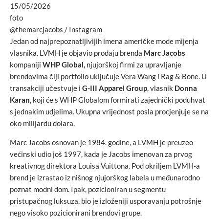
15/05/2026
foto
@themarcjacobs / Instagram
Jedan od najprepoznatljivijih imena američke mode mijenja
vlasnika. LVMH je objavio prodaju brenda
Marc Jacobs
kompaniji
WHP Global,
njujorškoj firmi za upravljanje
brendovima čiji portfolio uključuje Vera Wang i Rag & Bone. U
transakciji učestvuje i
G-III Apparel Group
, vlasnik
Donna
Karan
, koji će s WHP Globalom formirati zajednički poduhvat
s jednakim udjelima. Ukupna vrijednost posla procjenjuje se na
oko milijardu dolara.
Marc Jacobs osnovan je 1984. godine, a LVMH je preuzeo
većinski udio još 1997, kada je Jacobs imenovan za prvog
kreativnog direktora Louisa Vuittona. Pod okriljem LVMH-a
brend je izrastao iz nišnog njujorškog labela u međunarodno
poznat modni dom. Ipak, pozicioniran u segmentu
pristupačnog luksuza, bio je izloženiji usporavanju potrošnje
nego visoko pozicionirani brendovi grupe.