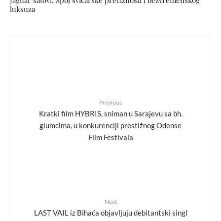
Jaguar satovi: Spoj švicarske preciznosti i bezvremenskog
luksuza
Previous
Kratki film HYBRIS, sniman u Sarajevu sa bh.
glumcima, u konkurenciji prestižnog Odense
Film Festivala
Next
LAST VAIL iz Bihaća objavljuju debitantski singl