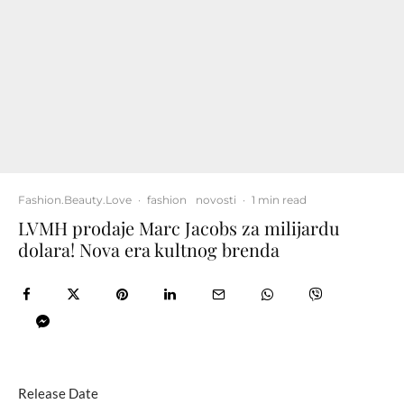
Fashion.Beauty.Love
·
fashion
novosti
·
1 min read
LVMH prodaje Marc Jacobs za milijardu
dolara! Nova era kultnog brenda
Release Date