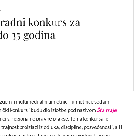
d
gradni konkurs za
do 35 godina
 vizuelni i multimedijalni umjetnici i umjetnice sedam
nički konkurs i budu dio izložbe pod nazivom
Šta traje
rtners, regionalne pravne prakse. Tema konkursa je
trajnost proizlazi iz odluka, discipline, posvećenosti, ali i
og o ulozi mašte u stvaranju trajnih vrijednosti imaju