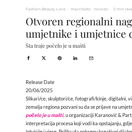
Fashion.Beauty.Love
·
macchiato
novosti
·
2 min rea
Otvoren regionalni na
umjetnike i umjetnice 
Šta traje počelo je u mašti
Release Date
20/06/2025
Slikari/ce, skulptori/ce, fotografi/kinje, digitalni,
zemalja regiona pozvani su da se prijave na umjet
počelo je u mašti
, u organizaciji Karanović & Pa
interpretacija procesa koji vodi ka opstajanju, gdje 
intuicije i vjere. Priliku da pokrenu kreativni dijal