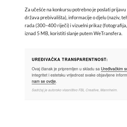
Za učešće na konkursu potrebno je poslati prijavu 
država prebivališta), informacije o djelu (naziv, 
rada (300–400 riječi) i vizuelni prikaz (fotografija,
iznad 5 MB, koristiti slanje putem WeTransfera.
UREĐIVAČKA TRANSPARENTNOST:
Ovaj članak je pripremljen u skladu sa
Uređivačkim 
integritet i estetsku vrijednost svake objavljene informa
nam se ovdje
.
Sadržaj je autorsko vlasništvo FBL Creative, Mannheim.