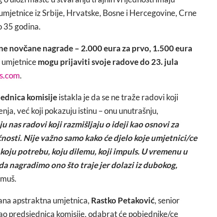
i umjetnice iz Srbije, Hrvatske, Bosne i Hercegovine, Crne
o 35 godina.
dne novčane nagrade – 2.000 eura za prvo, 1.500 eura
 i umjetnice
mogu prijaviti svoje radove do 23. jula
rs.com
.
jednica komisije
istakla je da se ne traže radovi koji
enja, već koji pokazuju istinu – onu unutrašnju,
u nas radovi koji razmišljaju o ideji kao osnovi za
ćnosti. Nije važno samo kako će djelo koje umjetnici/ce
: koju potrebu, koju dilemu, koji impuls. U vremenu u
 da nagradimo ono što traje jer dolazi iz dubokog,
rmuš.
ana apstraktna umjetnica,
Rastko Petaković
, senior
kao predsjednica komisije, odabrat će pobjednike/ce