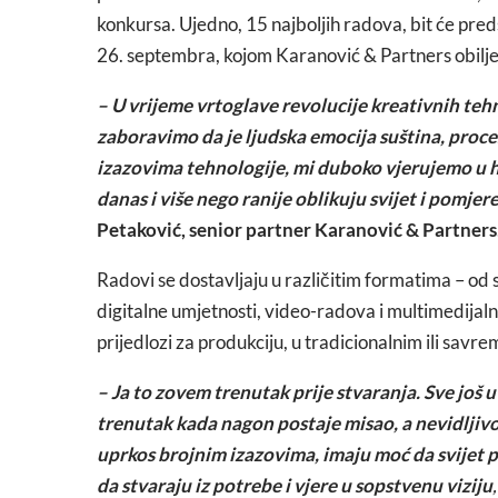
konkursa. Ujedno, 15 najboljih radova, bit će pred
26. septembra, kojom Karanović & Partners obilje
– U vrijeme vrtoglave revolucije kreativnih tehn
zaboravimo da je ljudska emocija suština, proce
izazovima tehnologije, mi duboko vjerujemo u
danas i više nego ranije oblikuju svijet i pomjer
Petaković, senior partner Karanović & Partners
Radovi se dostavljaju u različitim formatima – od sl
digitalne umjetnosti, video-radova i multimedijalni
prijedlozi za produkciju, u tradicionalnim ili sav
– Ja to zovem trenutak prije stvaranja. Sve još 
trenutak kada nagon postaje misao, a nevidljivo
uprkos brojnim izazovima, imaju moć da svijet p
da stvaraju iz potrebe i vjere u sopstvenu viziju