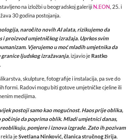
stavljeno na izložbi u beogradskoj galeriji
N.EON
, 25. i
žava 30 godina postojanja.
ologija, naročito novih AI alata, rizikujemo da
s i proizvod umjetničkog izražaja. Uprkos svim
 humanizam. Vjerujemo u moć mladih umjetnika da
e granice ljudskog izražavanja
,
izjavio je
Rastko
.
ikarstva, skulpture, fotografije i instalacija, pa sve do
h formi. Radovi mogu biti gotove umjetničke cjeline ili
remenim medijima.
uvijek postoji samo kao mogućnost. Haos prije oblika,
 počinje da poprima oblik. Mladi umjetnici danas,
reoblikuju, pomjere i iznova izgrade. Zato ih pozivam
,
rekla je
Svetlana Ninković, članica stručnog žirija
.