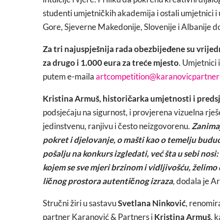
studenti umjetničkih akademija i ostali umjetnici 
Gore, Sjeverne Makedonije, Slovenije i Albanije d
Za tri
najuspješnija rada obezbijeđene su vrije
za drugo i 1.000 eura za treće mjesto
. Umjetnici
putem e-maila
artcompetition@karanovicpartne
Kristina Armuš, historičarka umjetnosti i preds
podsjećaju na sigurnost, i provjerena vizuelna rješ
jedinstvenu, ranjivu i često neizgovorenu.
Zanimaj
pokret i djelovanje, o mašti kao o temelju budu
pošalju na konkurs izgledati, već šta u sebi nosi
kojem se sve mjeri brzinom i vidljivošću, želimo
ličnog prostora autentičnog izraza
, dodala je A
Stručni žiri u sastavu
Svetlana Ninković
, renomir
partner Karanović & Partners i
Kristina Armuš
, 