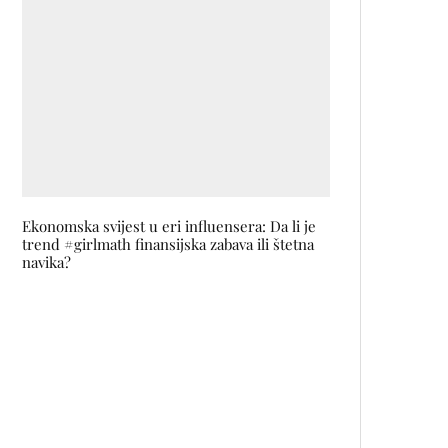
Ekonomska svijest u eri influensera: Da li je
trend #girlmath finansijska zabava ili štetna
navika?
Ovog proljeća Avon vraća
romantiku u mirise
Galaxy Watch8 i Buds3: Savršeni
spoj stila, funkcije i povezanosti