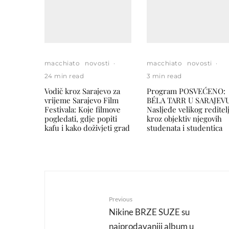
macchiato
novosti
·
macchiato
novosti
·
24 min read
3 min read
Vodič kroz Sarajevo za
Program POSVEĆENO:
vrijeme Sarajevo Film
BÉLA TARR U SARAJEVU
Festivala: Koje filmove
Nasljeđe velikog reditel
pogledati, gdje popiti
kroz objektiv njegovih
kafu i kako doživjeti grad
studenata i studentica
Previous
Nikine BRZE SUZE su
najprodavaniji album u