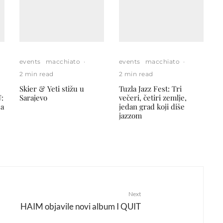
events
macchiato
·
events
macchiato
·
2 min read
2 min read
Skier & Yeti stižu u
Tuzla Jazz Fest: Tri
:
Sarajevo
večeri, četiri zemlje,
ja
jedan grad koji diše
jazzom
Next
HAIM objavile novi album I QUIT