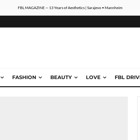
FBL MAGAZINE — 13 Years of Aesthetics | Sarajevo • Mannheim
FASHION
BEAUTY
LOVE
FBL DRI