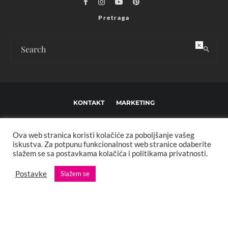
Pretraga
×
KONTAKT
MARKETING
USLOVI KORIŠTENJA I UREĐIVAČKE SMJERNICE
Ova web stranica koristi kolačiće za poboljšanje vašeg
IMPRESSUM
O NAMA
iskustva. Za potpunu funkcionalnost web stranice odaberite
slažem se sa postavkama kolačića i politikama privatnosti.
Copyright © 2013 - 2025 FBL creative. Sva prava zadržana. Developed by:
Postavke
Slažem se
XStreamThemes