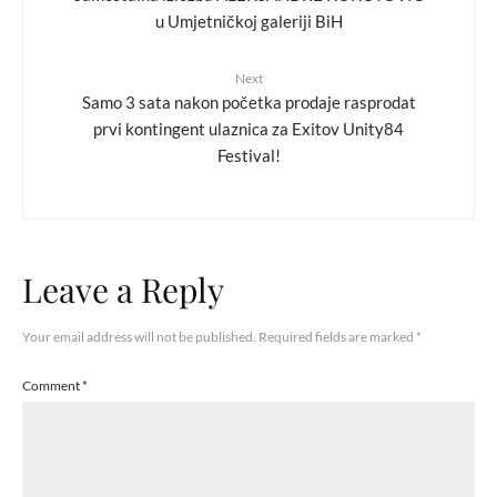
u Umjetničkoj galeriji BiH
Next
Samo 3 sata nakon početka prodaje rasprodat
prvi kontingent ulaznica za Exitov Unity84
Festival!
Leave a Reply
Your email address will not be published.
Required fields are marked
*
Comment
*