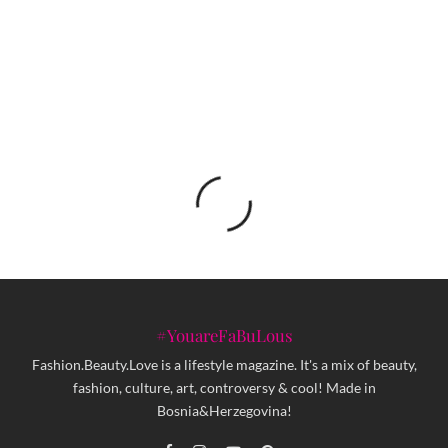
Ana Bavrka u zagrljaju misterioznog muškarca?
#YouareFaBuLous
Fashion.Beauty.Love is a lifestyle magazine. It's a mix of beauty,
fashion, culture, art, controversy & cool! Made in
Bosnia&Herzegovina!