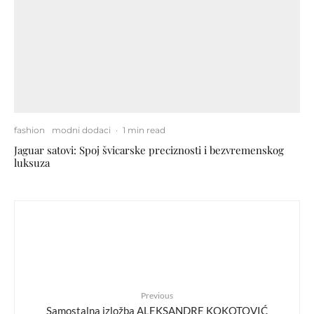
fashion
modni dodaci
·
1 min read
Jaguar satovi: Spoj švicarske preciznosti i bezvremenskog
luksuza
Previous
Samostalna izložba ALEKSANDRE KOKOTOVIĆ