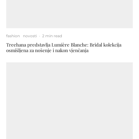
fashion
novosti
·
2 min read
Treehana predstavlja Lumière Blanche: Bridal kolekcija
osmišljena za nošenje i nakon vjenčanja