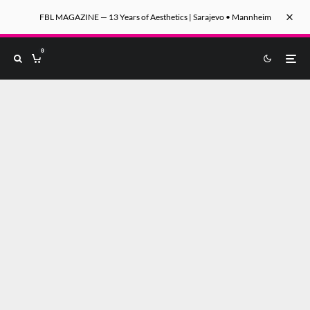
FBL MAGAZINE — 13 Years of Aesthetics | Sarajevo • Mannheim
0