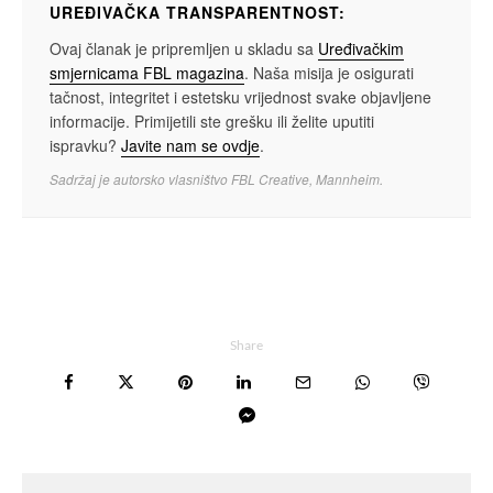
UREĐIVAČKA TRANSPARENTNOST:
Ovaj članak je pripremljen u skladu sa
Uređivačkim
smjernicama FBL magazina
. Naša misija je osigurati
tačnost, integritet i estetsku vrijednost svake objavljene
informacije. Primijetili ste grešku ili želite uputiti
ispravku?
Javite nam se ovdje
.
Sadržaj je autorsko vlasništvo FBL Creative, Mannheim.
Share