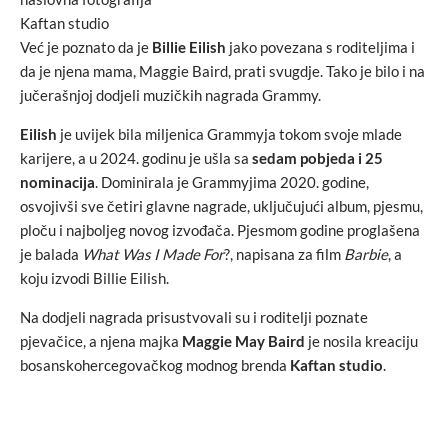
Kaftan studio
Već je poznato da je
Billie Eilish
jako povezana s roditeljima i
da je njena mama, Maggie Baird, prati svugdje. Tako je bilo i na
jučerašnjoj dodjeli muzičkih nagrada Grammy.
Eilish
je uvijek bila miljenica Grammyja tokom svoje mlade
karijere, a u 2024. godinu je ušla sa
sedam pobjeda i 25
nominacija
. Dominirala je Grammyjima 2020. godine,
osvojivši sve četiri glavne nagrade, uključujući album, pjesmu,
ploču i najboljeg novog izvođača. Pjesmom godine proglašena
je balada
What Was I Made For
?, napisana za film
Barbie
, a
koju izvodi Billie Eilish.
Na dodjeli nagrada prisustvovali su i roditelji poznate
pjevačice, a njena majka
Maggie May Baird
je nosila kreaciju
bosanskohercegovačkog modnog brenda
Kaftan studio
.