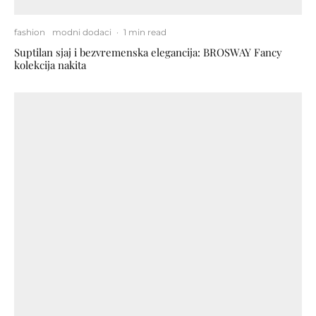
fashion
modni dodaci
·
1 min read
Suptilan sjaj i bezvremenska elegancija: BROSWAY Fancy
kolekcija nakita