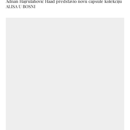
Adnan Hajrulahović Haad predstavio novu capsule kolekciju
ALISA U BOSNI