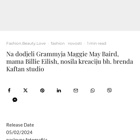
Fashion.Beauty.Love
·
fashion
novosti
·
1 min read
Na dodjeli Grammyja Maggie May Baird,
mama Billie Eilish, nosila kreaciju bh. brenda
Kaftan studio
Release Date
05/02/2024
naslovna fotografija