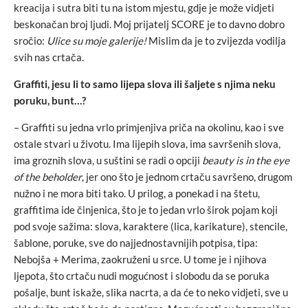
kreacija i sutra biti tu na istom mjestu, gdje je može vidjeti
beskonačan broj ljudi. Moj prijatelj SCORE je to davno dobro
sročio:
Ulice su moje galerije!
Mislim da je to zvijezda vodilja
svih nas crtača.
Graffiti, jesu li to samo lijepa slova ili šaljete s njima neku
poruku, bunt…?
– Graffiti su jedna vrlo primjenjiva priča na okolinu, kao i sve
ostale stvari u životu. Ima lijepih slova, ima savršenih slova,
ima groznih slova, u suštini se radi o opciji
beauty is in the eye
of the beholder
, jer ono što je jednom crtaču savršeno, drugom
nužno i ne mora biti tako. U prilog, a ponekad i na štetu,
graffitima ide činjenica, što je to jedan vrlo širok pojam koji
pod svoje sažima: slova, karaktere (lica, karikature), stencile,
šablone, poruke, sve do najjednostavnijih potpisa, tipa:
Nebojša + Merima, zaokruženi u srce. U tome je i njihova
ljepota, što crtaču nudi mogućnost i slobodu da se poruka
pošalje, bunt iskaže, slika nacrta, a da će to neko vidjeti, sve u