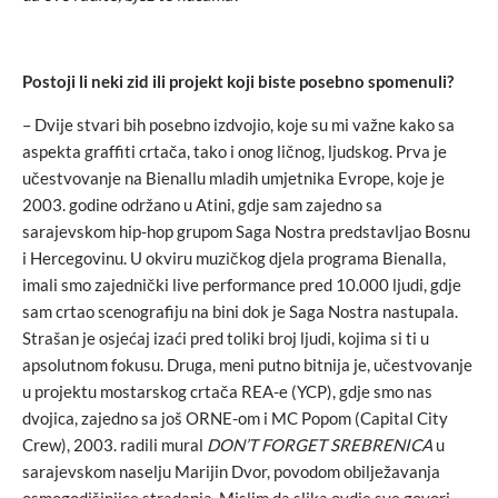
Postoji li neki zid ili projekt koji biste posebno spomenuli?
– Dvije stvari bih posebno izdvojio, koje su mi važne kako sa
aspekta graffiti crtača, tako i onog ličnog, ljudskog. Prva je
učestvovanje na Bienallu mladih umjetnika Evrope, koje je
2003. godine održano u Atini, gdje sam zajedno sa
sarajevskom hip-hop grupom Saga Nostra predstavljao Bosnu
i Hercegovinu. U okviru muzičkog djela programa Bienalla,
imali smo zajednički live performance pred 10.000 ljudi, gdje
sam crtao scenografiju na bini dok je Saga Nostra nastupala.
Strašan je osjećaj izaći pred toliki broj ljudi, kojima si ti u
apsolutnom fokusu. Druga, meni putno bitnija je, učestvovanje
u projektu mostarskog crtača REA-e (YCP), gdje smo nas
dvojica, zajedno sa još ORNE-om i MC Popom (Capital City
Crew), 2003. radili mural
DON’T FORGET SREBRENICA
u
sarajevskom naselju Marijin Dvor, povodom obilježavanja