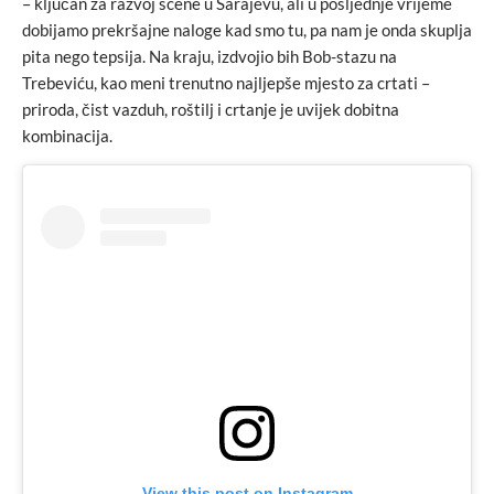
– ključan za razvoj scene u Sarajevu, ali u posljednje vrijeme
dobijamo prekršajne naloge kad smo tu, pa nam je onda skuplja
pita nego tepsija. Na kraju, izdvojio bih Bob-stazu na
Trebeviću, kao meni trenutno najljepše mjesto za crtati –
priroda, čist vazduh, roštilj i crtanje je uvijek dobitna
kombinacija.
View this post on Instagram