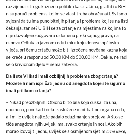
razvijenu i strogu kaznenu politiku ka crtačima, graffiti u BiH
nisu gorući problem s kojim se vlast treba obračunati. Svi smo
svjesni da tu ima puno bitnijih pitanja i problema koji su na listi
čekanja, zar ne? U BiH se za crtanje na mjestima na kojima to
nije dozvoljeno odgovara u domenu prekršajnog prava, na
osnovu Odluka o javnom redu i miru koju donose općinska
vijeća, pri čemu crtaču može biti izrečena novčana kazna koja
se kreće u rasponu od 50,00 KM do 500,00 KM. Dakle, ne radi
se o krivičnom djelu = nema zatvora.
Da li ste Vi ikad imali ozbiljnijih problema zbog crtanja?
Možete li nam ispričati jednu od anegdota koje ste sigurno
imali prilikom crtanja?
– Nikad preozbiljnih! Obično bi to bila koja ćuška iza uha,
opomena, ponekad i neke zaslužene mini-batine organa reda,
ali mi je uvijek najteže padalo oduzimanje sprejeva. A što se
tiče anegdota, njih uvijek ima, svako crtanje ih nosi. Ako bih
morao izdvojiti jednu, uvijek se s osmijehom sjetim
crne kese
,