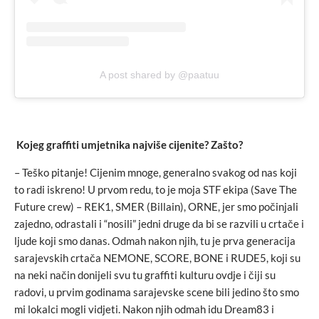
A post shared by @paatuu
Kojeg graffiti umjetnika najviše cijenite? Zašto?
– Teško pitanje! Cijenim mnoge, generalno svakog od nas koji
to radi iskreno! U prvom redu, to je moja STF ekipa (Save The
Future crew) – REK1, SMER (Billain), ORNE, jer smo počinjali
zajedno, odrastali i “nosili” jedni druge da bi se razvili u crtače i
ljude koji smo danas. Odmah nakon njih, tu je prva generacija
sarajevskih crtača NEMONE, SCORE, BONE i RUDE5, koji su
na neki način donijeli svu tu graffiti kulturu ovdje i čiji su
radovi, u prvim godinama sarajevske scene bili jedino što smo
mi lokalci mogli vidjeti. Nakon njih odmah idu Dream83 i