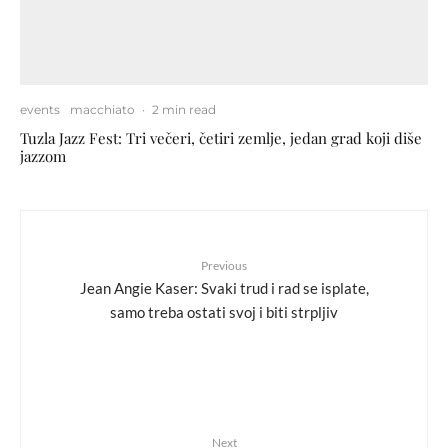
events
macchiato
·
2 min read
Tuzla Jazz Fest: Tri večeri, četiri zemlje, jedan grad koji diše
jazzom
Previous
Jean Angie Kaser: Svaki trud i rad se isplate,
samo treba ostati svoj i biti strpljiv
Next