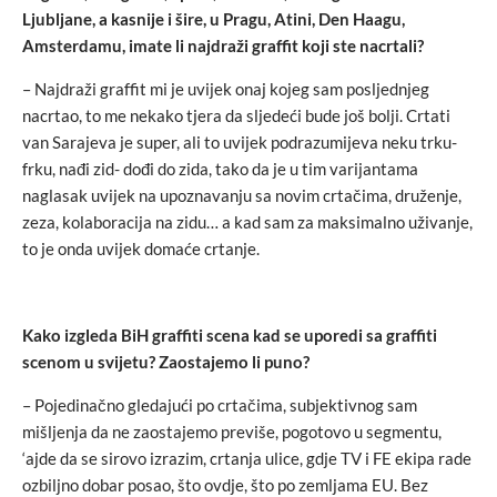
Ljubljane, a kasnije i šire, u Pragu, Atini, Den Haagu,
Amsterdamu, imate li najdraži graffit koji ste nacrtali?
– Najdraži graffit mi je uvijek onaj kojeg sam posljednjeg
nacrtao, to me nekako tjera da sljedeći bude još bolji. Crtati
van Sarajeva je super, ali to uvijek podrazumijeva neku trku-
frku, nađi zid- dođi do zida, tako da je u tim varijantama
naglasak uvijek na upoznavanju sa novim crtačima, druženje,
zeza, kolaboracija na zidu… a kad sam za maksimalno uživanje,
to je onda uvijek domaće crtanje.
Kako izgleda BiH graffiti scena kad se uporedi sa graffiti
scenom u svijetu? Zaostajemo li puno?
– Pojedinačno gledajući po crtačima, subjektivnog sam
mišljenja da ne zaostajemo previše, pogotovo u segmentu,
‘ajde da se sirovo izrazim, crtanja ulice, gdje TV i FE ekipa rade
ozbiljno dobar posao, što ovdje, što po zemljama EU. Bez