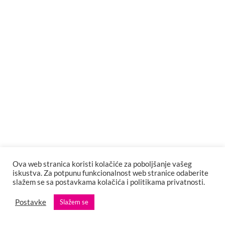
Restoran u Dubaiju postao viralan zahvaljujući
pizzi kreiranoj pomoću ChatGPT-a
Kako su izgledale naslovnice jugoslovenskog
magazina RAČUNARI
Ova web stranica koristi kolačiće za poboljšanje vašeg
iskustva. Za potpunu funkcionalnost web stranice odaberite
slažem se sa postavkama kolačića i politikama privatnosti.
Postavke
Slažem se