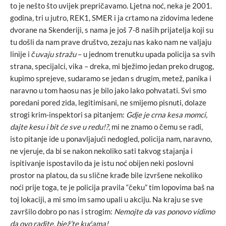
to je nešto što uvijek prepričavamo. Ljetna noć, neka je 2001.
godina, tri u jutro, REK1, SMER i ja crtamo na zidovima ledene
dvorane na Skenderiji, s nama je još 7-8 naših prijatelja koji su
tu došli da nam prave društvo, zezaju nas kako nam ne valjaju
linije i
čuvaju stražu
– u jednom trenutku upada policija sa svih
strana, specijalci, vika – dreka, mi bježimo jedan preko drugog,
kupimo sprejeve, sudaramo se jedan s drugim, metež, panika i
naravno u tom haosu nas je bilo jako lako pohvatati. Svi smo
poredani pored zida, legitimisani, ne smijemo pisnuti, dolaze
strogi krim-inspektori sa pitanjem:
Gdje je crna kesa momci,
dajte kesu i bit će sve u redu!?
, mi ne znamo o čemu se radi,
isto pitanje ide u ponavljajući nedogled, policija nam, naravno,
ne vjeruje, da bi se nakon nekoliko sati takvog stajanja i
ispitivanje ispostavilo da je istu noć obijen neki poslovni
prostor na platou, da su slične krađe bile izvršene nekoliko
noći prije toga, te je policija pravila “čeku” tim lopovima baš na
toj lokaciji, a mi smo im samo upali u akciju. Na kraju se sve
završilo dobro po nas i strogim:
Nemojte da vas ponovo vidimo
da ovo radite, bjež’te kućama!