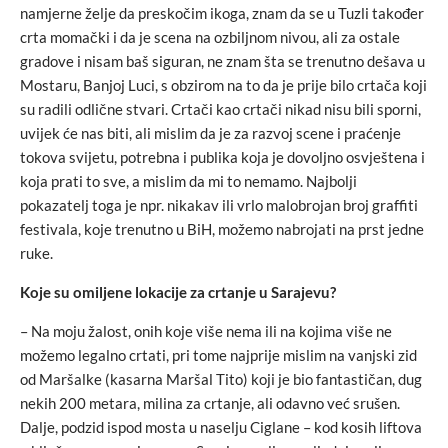
namjerne želje da preskočim ikoga, znam da se u Tuzli također
crta momački i da je scena na ozbiljnom nivou, ali za ostale
gradove i nisam baš siguran, ne znam šta se trenutno dešava u
Mostaru, Banjoj Luci, s obzirom na to da je prije bilo crtača koji
su radili odlične stvari. Crtači kao crtači nikad nisu bili sporni,
uvijek će nas biti, ali mislim da je za razvoj scene i praćenje
tokova svijetu, potrebna i publika koja je dovoljno osvještena i
koja prati to sve, a mislim da mi to nemamo. Najbolji
pokazatelj toga je npr. nikakav ili vrlo malobrojan broj graffiti
festivala, koje trenutno u BiH, možemo nabrojati na prst jedne
ruke.
Koje su omiljene lokacije za crtanje u Sarajevu?
– Na moju žalost, onih koje više nema ili na kojima više ne
možemo legalno crtati, pri tome najprije mislim na vanjski zid
od Maršalke (kasarna Maršal Tito) koji je bio fantastičan, dug
nekih 200 metara, milina za crtanje, ali odavno već srušen.
Dalje, podzid ispod mosta u naselju Ciglane – kod kosih liftova