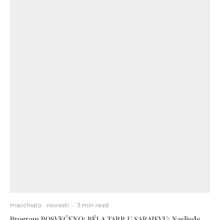
macchiato
novosti
·
3 min read
Program POSVEĆENO: BÉLA TARR U SARAJEVU: Nasljeđe