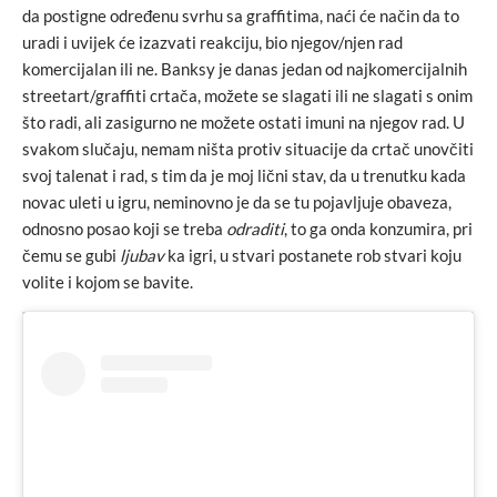
da postigne određenu svrhu sa graffitima, naći će način da to
uradi i uvijek će izazvati reakciju, bio njegov/njen rad
komercijalan ili ne. Banksy je danas jedan od najkomercijalnih
streetart/graffiti crtača, možete se slagati ili ne slagati s onim
što radi, ali zasigurno ne možete ostati imuni na njegov rad. U
svakom slučaju, nemam ništa protiv situacije da crtač unovčiti
svoj talenat i rad, s tim da je moj lični stav, da u trenutku kada
novac uleti u igru, neminovno je da se tu pojavljuje obaveza,
odnosno posao koji se treba
odraditi
, to ga onda konzumira, pri
čemu se gubi
ljubav
ka igri, u stvari postanete rob stvari koju
volite i kojom se bavite.