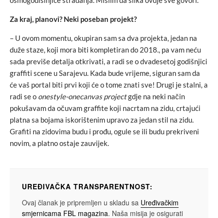
osmogodišinjice stradanja. Mislim da slika ovdje sve govori.
Za kraj, planovi? Neki poseban projekt?
– U ovom momentu, okupiran sam sa dva projekta, jedan na
duže staze, koji mora biti kompletiran do 2018., pa vam neću
sada previše detalja otkrivati, a radi se o dvadesetoj godišnjici
graffiti scene u Sarajevu. Kada bude vrijeme, siguran sam da
će vaš portal biti prvi koji će o tome znati sve! Drugi je stalni, a
radi se o
onestyle-onecanvas project
gdje na neki način
pokušavam da očuvam graffite koji nacrtam na zidu, crtajući
platna sa bojama iskorištenim upravo za jedan stil na zidu.
Grafiti na zidovima budu i prođu, ogule se ili budu prekriveni
novim, a platno ostaje zauvijek.
UREĐIVAČKA TRANSPARENTNOST:
Ovaj članak je pripremljen u skladu sa
Uređivačkim
smjernicama FBL magazina
. Naša misija je osigurati