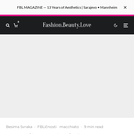
FBL MAGAZINE — 13 Years of Aesthetics | Sarajevo • Mannheim
0
Besima Svraka
·
FBLičnosti
macchiato
·
9 min read