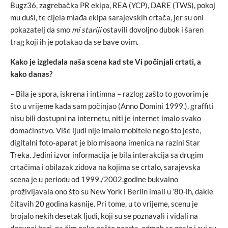
Bugz36, zagrebačka PR ekipa, REA (YCP), DARE (TWS), pokoj
mu duši, te cijela mlađa ekipa sarajevskih crtača, jer su oni
pokazatelj da smo
mi stariji
ostavili dovoljno dubok i šaren
trag koji ih je potakao da se bave ovim.
Kako je izgledala naša scena kad ste Vi počinjali crtati, a
kako danas?
– Bila je spora, iskrena i intimna – razlog zašto to govorim je
što u vrijeme kada sam počinjao (Anno Domini 1999.), graffiti
nisu bili dostupni na internetu, niti je internet imalo svako
domaćinstvo. Više ljudi nije imalo mobitele nego što jeste,
digitalni foto-aparat je bio misaona imenica na razini Star
Treka. Jedini izvor informacija je bila interakcija sa drugim
crtačima i obilazak zidova na kojima se crtalo, sarajevska
scena je u periodu od 1999./2002.godine bukvalno
proživljavala ono što su New York i Berlin imali u ’80-ih, dakle
čitavih 20 godina kasnije. Pri tome, u to vrijeme, scenu je
brojalo nekih desetak ljudi, koji su se poznavali i viđali na
dnevnoj bazi, pa čim neko nešto nacrta, odmah se znalo i svi su