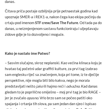
danas.
Čitava priča postaje ozbiljnija prije petnaestak godina kad
upoznaje SMER-a i REK1-a, nakon čega kao ekipa počinju da
crtaju pod imenom
STF crew/Save The Future
. Od tada pa do
danas, u neizmjenjenom sastavu funkcioniraju i uljepšavaju
zidove gdje je to dozvoljeno i moguće.
Kako je nastalo ime Patwo?
– Sasvim slučajno, skroz neplanski. Kao većina klinaca koju je
hvatao taj početni udar graffiti kulture, za prvi tag izabrao
sam englesku riječ sa značenjem, koja pri tome, iz te dječije
perspektive, nije mogla biti bilo kakva, nego je morala
predstavljati nešto
jako
ili hajmo reći i
odvažno
. Kad danas
gledam to je poprilično smiješno – moj prvi tag je bio RAGE –
jer je zvučalo
opasno
. Vrlo brzo sam se počeo patiti oko
spajanja i crtanja tih slova, pa sam jedan dan sjeo i ispisao