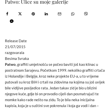
Patwo: Ulice su moje galerije
Release Date
21/07/2015
razgovarala
Besima Svraka
Patwo
, graffiti umjetnošću se počeo baviti još kao klinac u
postratnom Sarajevu. Početkom 1999. nekoliko graffiti crtača
iz Holandije i Belgije, kroz neke projekte EU-a, u to vrijeme
putovali su kroz BiH i crtali na zidovima na kojima su još uvijek
bile vidljive posljedice rata. Jedan takav zid je bio u blizini
njegove kuće, gdje bi on provodio cijeli dan posmatrajući te
momke kako rade nešto na zidu. To je bila neka inicijalna
kapisla, koja je u suštini sve pokrenula i koja ga vodi i dan –