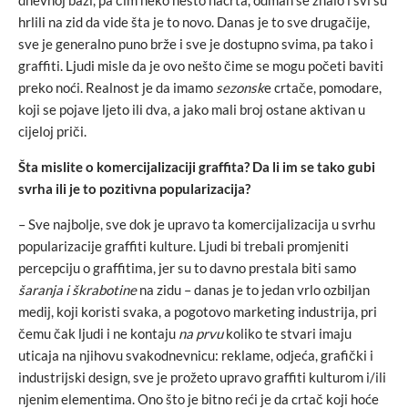
hrlili na zid da vide šta je to novo. Danas je to sve drugačije,
sve je generalno puno brže i sve je dostupno svima, pa tako i
graffiti. Ljudi misle da je ovo nešto čime se mogu početi baviti
preko noći. Realnost je da imamo
sezonsk
e crtače, pomodare,
koji se pojave ljeto ili dva, a jako mali broj ostane aktivan u
cijeloj priči.
Šta mislite o komercijalizaciji graffita? Da li im se tako gubi
svrha ili je to pozitivna popularizacija?
– Sve najbolje, sve dok je upravo ta komercijalizacija u svrhu
popularizacije graffiti kulture. Ljudi bi trebali promjeniti
percepciju o graffitima, jer su to davno prestala biti samo
šaranja i škrabotine
na zidu – danas je to jedan vrlo ozbiljan
medij, koji koristi svaka, a pogotovo marketing industrija, pri
čemu čak ljudi i ne kontaju
na
prvu
koliko te stvari imaju
uticaja na njihovu svakodnevnicu: reklame, odjeća, grafički i
industrijski design, sve je prožeto upravo graffiti kulturom i/ili
njenim elementima. Ono što je bitno reći je da crtač koji hoće