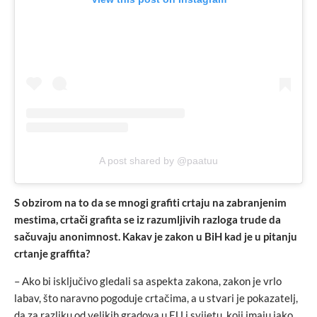
A post shared by @paatuu
S obzirom na to da se mnogi grafiti crtaju na zabranjenim
mestima, crtači grafita se iz razumljivih razloga trude da
sačuvaju anonimnost. Kakav je zakon u BiH kad je u pitanju
crtanje graffita?
– Ako bi isključivo gledali sa aspekta zakona, zakon je vrlo
labav, što naravno pogoduje crtačima, a u stvari je pokazatelj,
da za razliku od velikih gradova u EU i svijetu, koji imaju jako