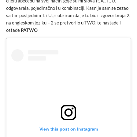
cijelu abecedu na svoj način, gdje su mi slova P., A., T., U.
odgovarala, pojedinačno i u kombinaciji. Kasnije sam se zezao
sa tim posljednim T. i U., s obzirom da je to bio i izgovor broja 2.
na engleskom jeziku – 2 se pretvorilo u TWO, te nastade i
ostade
PATWO
View this post on Instagram