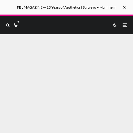
FBL MAGAZINE — 13 Years of Aesthetics | Sarajevo • Mannheim
0