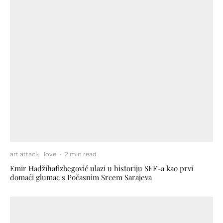
art attack
love
·
2 min read
Emir Hadžihafizbegović ulazi u historiju SFF-a kao prvi
domaći glumac s Počasnim Srcem Sarajeva