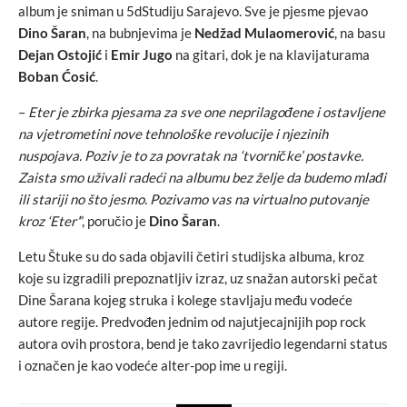
album je sniman u 5dStudiju Sarajevo. Sve je pjesme pjevao
Dino Šaran
, na bubnjevima je
Nedžad Mulaomerović
, na basu
Dejan Ostojić
i
Emir Jugo
na gitari, dok je na klavijaturama
Boban Ćosić
.
–
Eter je zbirka pjesama za sve one neprilagođene i ostavljene
na vjetrometini nove tehnološke revolucije i njezinih
nuspojava. Poziv je to za povratak na ‘tvorničke’ postavke.
Zaista smo uživali radeći na albumu bez želje da budemo mlađi
ili stariji no što jesmo. Pozivamo vas na virtualno putovanje
kroz ‘Eter’
”, poručio je
Dino Šaran
.
Letu Štuke su do sada objavili četiri studijska albuma, kroz
koje su izgradili prepoznatljiv izraz, uz snažan autorski pečat
Dine Šarana kojeg struka i kolege stavljaju među vodeće
autore regije. Predvođen jednim od najutjecajnijih pop rock
autora ovih prostora, bend je tako zavrijedio legendarni status
i označen je kao vodeće alter-pop ime u regiji.