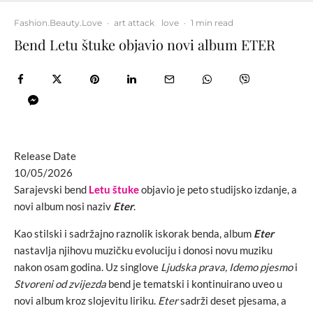
Fashion.Beauty.Love
·
art attack
love
·
1 min read
Bend Letu štuke objavio novi album ETER
Release Date
10/05/2026
Sarajevski bend
Letu štuke
objavio je peto studijsko izdanje, a
novi album nosi naziv
Eter
.
Kao stilski i sadržajno raznolik iskorak benda, album
Eter
nastavlja njihovu muzičku evoluciju i donosi novu muziku
nakon osam godina. Uz singlove
Ljudska prava, Idemo pjesmo
i
Stvoreni od zvijezda
bend je tematski i kontinuirano uveo u
novi album kroz slojevitu liriku.
Eter
sadrži deset pjesama, a