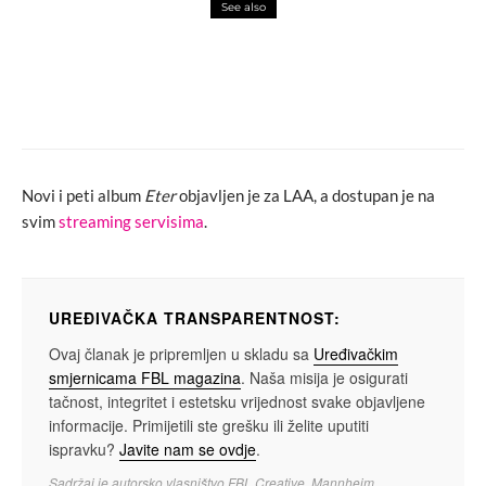
See also
art attack
video
Pogledajte kratki dokumentarni film o
Martinu Margieli
Novi i peti album
Eter
objavljen je za LAA, a dostupan je na
svim
streaming servisima
.
UREĐIVAČKA TRANSPARENTNOST:
Ovaj članak je pripremljen u skladu sa
Uređivačkim
smjernicama FBL magazina
. Naša misija je osigurati
tačnost, integritet i estetsku vrijednost svake objavljene
informacije. Primijetili ste grešku ili želite uputiti
ispravku?
Javite nam se ovdje
.
Sadržaj je autorsko vlasništvo FBL Creative, Mannheim.