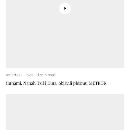
art attack
love
·
1 min read
Cunami, Nanah Tzil i Dina. objavili pjesmu METEOR