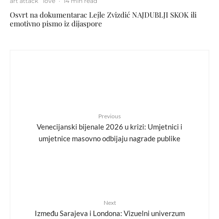
art attack
love
·
14 min read
Osvrt na dokumentarac Lejle Zvizdić NAJDUBLJI SKOK ili
emotivno pismo iz dijaspore
Previous
Venecijanski bijenale 2026 u krizi: Umjetnici i
umjetnice masovno odbijaju nagrade publike
Next
Između Sarajeva i Londona: Vizuelni univerzum