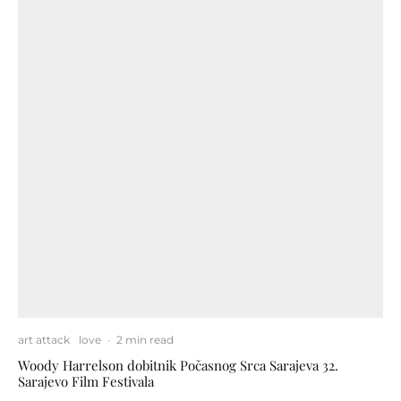
art attack
love
·
2 min read
Woody Harrelson dobitnik Počasnog Srca Sarajeva 32.
Sarajevo Film Festivala