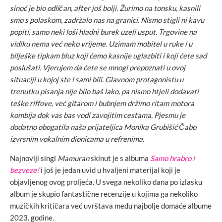
sinoć je bio odličan, after još bolji. Žurimo na tonsku, kasnili
smo s polaskom, zadržalo nas na granici. Nismo stigli ni kavu
popiti, samo neki loši hladni burek uzeli usput. Trgovine na
vidiku nema već neko vrijeme. Uzimam mobitel u ruke i u
bilješke tipkam bluz koji ćemo kasnije uglazbiti i koji ćete sad
poslušati. Vjerujem da ćete se mnogi prepoznati u ovoj
situaciji u kojoj ste i sami bili.
Glavnom protagonistu u
trenutku pisanja nije bilo baš lako, pa nismo htjeli dodavati
teške riffove, već gitarom i bubnjem držimo ritam motora
kombija dok vas bas vodi zavojitim cestama. Pjesmu je
dodatno obogatila naša prijateljica Monika Grubišić Čabo
izvrsnim vokalnim dionicama u refrenima.
Najnoviji singl
Mamuran
skinut je s albuma
Samo hrabro i
bezveze!
i još je jedan uvid u hvaljeni materijal koji je
objavljenog ovog proljeća. U svega nekoliko dana po izlasku
album je skupio fantastične recenzije u kojima ga nekoliko
muzičkih kritičara već uvrštava među najbolje domaće albume
2023. godine.