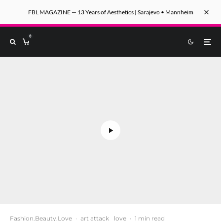
FBL MAGAZINE — 13 Years of Aesthetics | Sarajevo • Mannheim
0
Fashion.Beauty.Love
·
art attack
love
·
1 min read