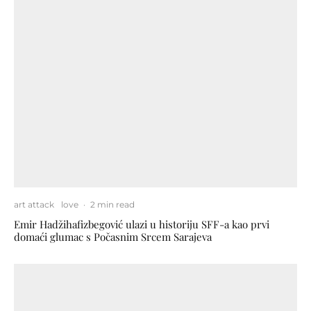
art attack
love
·
2 min read
Emir Hadžihafizbegović ulazi u historiju SFF-a kao prvi
domaći glumac s Počasnim Srcem Sarajeva