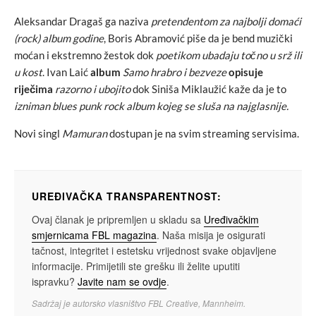
Aleksandar Dragaš ga naziva
pretendentom za najbolji domaći
(rock) album godine
, Boris Abramović piše da je bend muzički
moćan i ekstremno žestok dok
poetikom ubadaju točno u srž ili
u kost
. Ivan Laić
album
Samo hrabro i bezveze
opisuje
riječima
razorno i ubojito
dok Siniša Miklaužić kaže da je to
izniman blues punk rock album kojeg se sluša na najglasnije.
Novi singl
Mamuran
dostupan je na svim streaming servisima.
UREĐIVAČKA TRANSPARENTNOST:
Ovaj članak je pripremljen u skladu sa
Uređivačkim
smjernicama FBL magazina
. Naša misija je osigurati
tačnost, integritet i estetsku vrijednost svake objavljene
informacije. Primijetili ste grešku ili želite uputiti
ispravku?
Javite nam se ovdje
.
Sadržaj je autorsko vlasništvo FBL Creative, Mannheim.