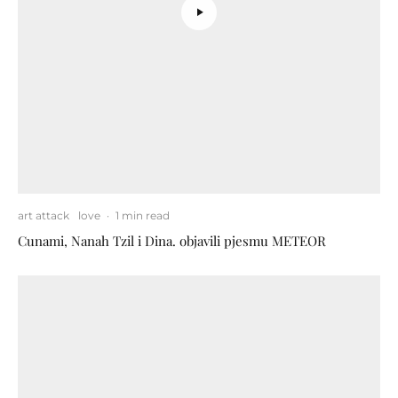
art attack
love
·
1 min read
Cunami, Nanah Tzil i Dina. objavili pjesmu METEOR