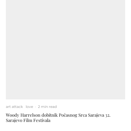
art attack
love
·
2 min read
Woody Harrelson dobitnik Počasnog Srca Sarajeva 32.
Sarajevo Film Festivala