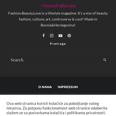
#YouareFaBuLous
Fashion.Beauty.Love is a lifestyle magazine. It's a mix of beauty,
fashion, culture, art, controversy & cool! Made in
Bosnia&Herzegovina!
Pretraga
O NAMA
IMPRESSUM
USLOVI KORIŠTENJA I UREĐIVAČKE SMJERNICE
Ova web stranica koristi kolačiće za poboljšanje vašeg
POLITIKA PRIVATNOSTI
MARKETING
KONTAKT
iskustva. Za potpunu funkcionalnost web stranice odaberite
slažem se sa postavkama kolačića i politikama privatnosti.