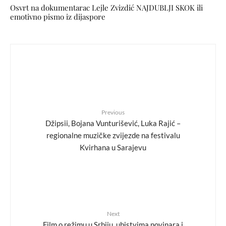
Osvrt na dokumentarac Lejle Zvizdić NAJDUBLJI SKOK ili
emotivno pismo iz dijaspore
Previous
Džipsii, Bojana Vunturišević, Luka Rajić –
regionalne muzičke zvijezde na festivalu
Kvirhana u Sarajevu
Next
Film o režimu u Srbiju, ubistvima novinara i