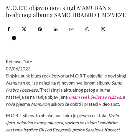
M.O.R.T. objavio novi singl MAMURAN s
hvaljenog albuma SAMO HRABRO I BEZVEZE
Release Date
07/06/2023
Sinjska punk blues rock četvorka M.O.R.T. objavila je novi singl
Mamuran
koji se nalazi na njihovom hvaljenom albumu
Samo
hrabro i bezveze!
Treći singl s aktualnog petog albuma
nastavlja se na ranije objavljene
Imam sve
i
Svijet se sužava
, a
nova pjesma
Mamuran
uskoro će dobiti i prateći video spot.
M.O.R.T. slikovito objašnjava kako je pjesma nastala:
Vrelo
ljeto, polovica osmog mjeseca, vozimo se uskim i zavojitim
cestama istočne BiH od Beograda prema Sarajevu. Koncert