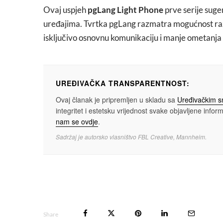
Ovaj uspjeh
pgLang Light Phone
prve serije suge
uređajima. Tvrtka pgLang razmatra mogućnost raz
isključivo osnovnu komunikaciju i manje ometanj
UREĐIVAČKA TRANSPARENTNOST:
Ovaj članak je pripremljen u skladu sa
Uređivačkim 
integritet i estetsku vrijednost svake objavljene informa
nam se ovdje
.
Sadržaj je autorsko vlasništvo FBL Creative, Mannheim.
Share