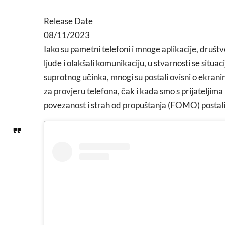
Release Date
08/11/2023
Iako su pametni telefoni i mnoge aplikacije, društv
ljude i olakšali komunikaciju, u stvarnosti se situ
suprotnog učinka, mnogi su postali ovisni o ekran
za provjeru telefona, čak i kada smo s prijateljim
povezanost i strah od propuštanja (FOMO) postali 