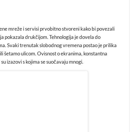
ene mreže i servisi prvobitno stvoreni kako bi povezali
acija pokazala drukčijom. Tehnologija je dovela do
ima. Svaki trenutak slobodnog vremena postao je prilika
a ili šetamo ulicom. Ovisnost o ekranima, konstantna
su izazovi s kojima se suočavaju mnogi.