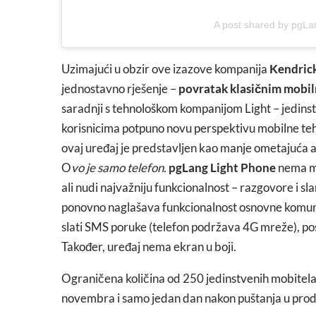
A post shared by pgL
Uzimajući u obzir ove izazove kompanija
Kendric
jednostavno rješenje –
povratak klasičnim mobi
saradnji s tehnološkom kompanijom Light – jedins
korisnicima potpuno novu perspektivu mobilne tehn
ovaj uređaj je predstavljen kao manje ometajuća
O
vo je samo telefon.
pgLang Light Phone
nema mo
ali nudi najvažniju funkcionalnost – razgovore i sl
ponovno naglašava funkcionalnost osnovne komunik
slati SMS poruke (telefon podržava 4G mreže), posta
Također, uređaj nema ekran u boji.
Ograničena količina od 250 jedinstvenih mobitela 
novembra i samo jedan dan nakon puštanja u prod