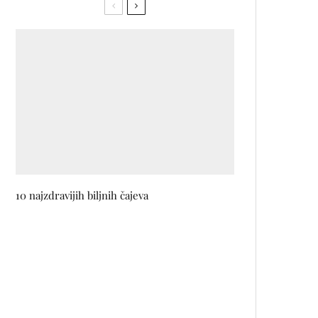
10 najzdravijih biljnih čajeva
Na sceni SARTR-a ne propustite
predstavu TOTOVI
50 nijansi zlostavljanja: 10
znakova nezdravog odnosa à la