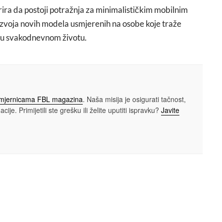
rira da postoji potražnja za minimalističkim mobilnim
voja novih modela usmjerenih na osobe koje traže
a u svakodnevnom životu.
smjernicama FBL magazina
. Naša misija je osigurati tačnost,
cije. Primijetili ste grešku ili želite uputiti ispravku?
Javite