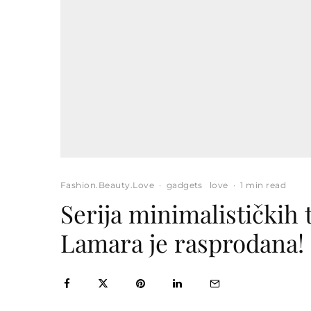
Fashion.Beauty.Love
·
gadgets
love
·
1 min read
Serija minimalističkih
Lamara je rasprodana!