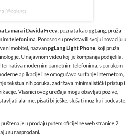
ang (@pglang)
ka Lamara
i
Davida Freea
, poznata kao
pgLang
, pruža
lnim telefonima
. Ponosno su predstavili svoju inovaciju u
tveni mobitel, nazvan
pgLang Light Phone
, koji pruža
ologije. U najavnom videu koji je kompanija podijelila,
 alternativa modernim pametnim telefonima, s porukom
derne aplikacije i ne omogućava surfanje internetom,
anje tekstualnih poruka, zadržava minimalistički pristup i
acije. Vlasnici ovog uređaja mogu obavljati pozive,
vljati alarme, pisati bilješke, slušati muziku i podcaste.
puštena je u prodaju putem oficijelne web stranice 2.
aju su rasprodani.