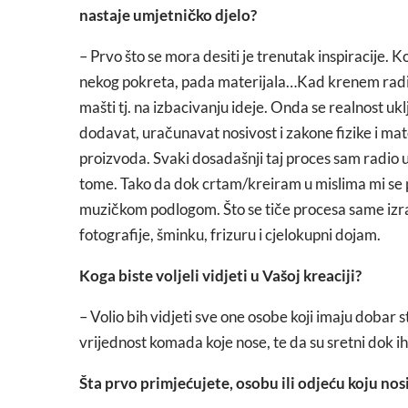
nastaje umjetničko djelo?
– Prvo što se mora desiti je trenutak inspiracije. K
nekog pokreta, pada materijala…Kad krenem raditi
mašti tj. na izbacivanju ideje. Onda se realnost uklju
dodavat, uračunavat nosivost i zakone fizike i mate
proizvoda. Svaki dosadašnji taj proces sam radio u
tome. Tako da dok crtam/kreiram u mislima mi se pro
muzičkom podlogom. Što se tiče procesa same izra
fotografije, šminku, frizuru i cjelokupni dojam.
Koga biste voljeli vidjeti u Vašoj kreaciji?
– Volio bih vidjeti sve one osobe koji imaju dobar s
vrijednost komada koje nose, te da su sretni dok ih
Šta prvo primjećujete, osobu ili odjeću koju nos