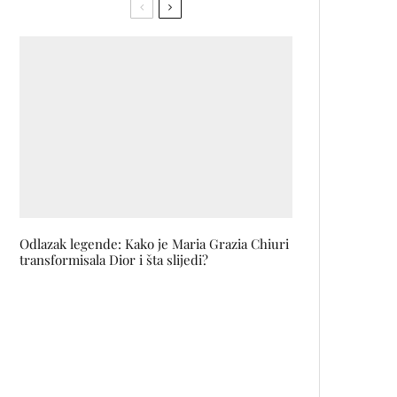
Odlazak legende: Kako je Maria Grazia Chiuri
transformisala Dior i šta slijedi?
ICE MACHINE: Nova kolekcija
dizajnera Marka Fehéra
U OKC Abrašević izložba