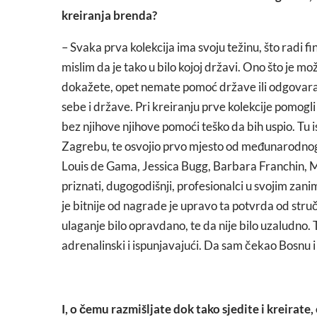
kreiranja brenda?
– Svaka prva kolekcija ima svoju težinu, što radi fi
mislim da je tako u bilo kojoj državi. Ono što je mo
dokažete, opet nemate pomoć države ili odgovarajući
sebe i države. Pri kreiranju prve kolekcije pomogli su
bez njihove njihove pomoći teško da bih uspio. Tu i
Zagrebu, te osvojio prvo mjesto od međunarodnog
Louis de Gama, Jessica Bugg, Barbara Franchin, Mic
priznati, dugogodišnji, profesionalci u svojim zani
je bitnije od nagrade je upravo ta potvrda od struč
ulaganje bilo opravdano, te da nije bilo uzaludno. T
adrenalinski i ispunjavajući. Da sam čekao Bosnu
I, o čemu razmišljate dok tako sjedite i kreirate