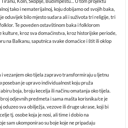
l, Tiranu, Koln, Skoplje, Budimpeštu… U tom projektu
alnoj tako i nematerijalnoj, koju dobijamo od svojih baka,
oduvijek bilo mjesto sudara ali i suživota tri religije, tri
hov folklor. Te poveden ostavštinom baka i folklorom
 kulture, kroz sva domaćinstva, kroz historijske periode,
loru na Balkanu, saputnica svake domaćice i štit ili oklop
m i vezanjem oko tijela zapravo transformiraju u ljetnu
a
poseban je upravo individualnost koju pruža
dabiru boja, broju kecelja ili načinu omatanja oko tijela.
i broj odjevnih predmeta i sama mašta korisnika/ce je
 oduzeo sva obilježja, vezove ili druge ukrase, koji bi
je tj. osobe koja je nosi, ali time i dobio na
 koje sam ukomponirao su boje koje ne pripadaju