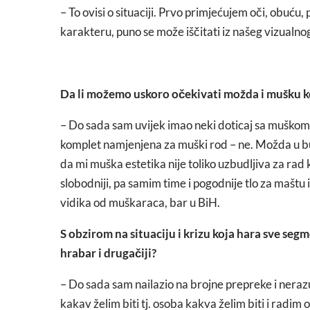
– To ovisi o situaciji. Prvo primjećujem oči, obuću
karakteru, puno se može iščitati iz našeg vizualnog
Da li možemo uskoro očekivati možda i mušku k
– Do sada sam uvijek imao neki doticaj sa muškom 
komplet namjenjena za muški rod – ne. Možda u 
da mi muška estetika nije toliko uzbudljiva za rad 
slobodniji, pa samim time i pogodnije tlo za maštu i 
vidika od muškaraca, bar u BiH.
S obzirom na situaciju i krizu koja hara sve segm
hrabar i drugačiji?
– Do sada sam nailazio na brojne prepreke i neraz
kakav želim biti tj. osoba kakva želim biti i radim o