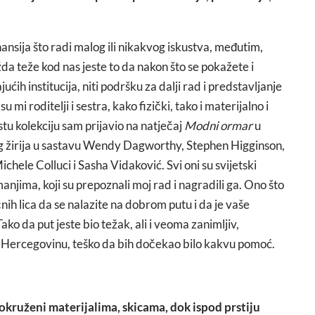
nansija što radi malog ili nikakvog iskustva, međutim,
žda teže kod nas jeste to da nakon što se pokažete i
h institucija, niti podršku za dalji rad i predstavljanje
 mi roditelji i sestra, kako fizički, tako i materijalno i
stu kolekciju sam prijavio na natječaj
Modni ormar
u
 žirija u sastavu Wendy Dagworthy, Stephen Higginson,
hele Colluci i Sasha Vidaković. Svi oni su svijetski
manjima, koji su prepoznali moj rad i nagradili ga. Ono što
nih lica da se nalazite na dobrom putu i da je vaše
ako da put jeste bio težak, ali i veoma zanimljiv,
 i Hercegovinu, teško da bih dočekao bilo kakvu pomoć.
, okruženi materijalima, skicama, dok ispod prstiju