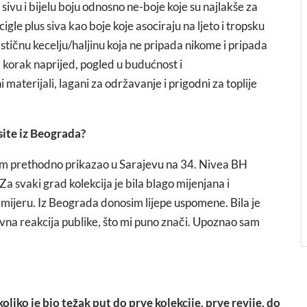
ivu i bijelu boju odnosno ne-boje koje su najlakše za
cigle plus siva kao boje koje asociraju na ljeto i tropsku
stičnu kecelju/haljinu koja ne pripada nikome i pripada
 korak naprijed, pogled u budućnost i
i materijali, lagani za održavanje i prigodni za toplije
site iz Beograda?
sam prethodno prikazao u Sarajevu na 34. Nivea BH
svaki grad kolekcija je bila blago mijenjana i
emijeru. Iz Beograda donosim lijepe uspomene. Bila je
ivna reakcija publike, što mi puno znači. Upoznao sam
oliko je bio težak put do prve kolekcije, prve revije, do