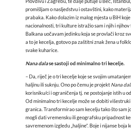
Plovdivu i Zagrebu, te dalje putuje u Beč, Istanbu
promišljam o nasljedstvu i ostavštini, kako materij
prabaka. Kako dolazim iz malog mjesta u BiH koje je 
nacionalnosti, tri kulture istražio sam i njih i nji
Balkana uočavam jedinku koja se provlači kroz sve
a to je kecelja, gotovo pa zaštitni znak žena u folk
svake kuharice.
Nana dala
se sastoji od minimalno tri kecelje.
– Da, riječ je o tri kecelje koje se svojim umatanje
haljinu ili suknju. Ono po čemu je projekt
Nana dal
korisniku/ci i ograničenja tj. ne postojanje istih u o
Od minimalno tri kecelje može se dobiti višestruk
granica. Transformirao sam kecelju tako što sam joj
mogli dati vremensku ili geografsku pripadnost kecel
savremenom izgledu „haljine“. Boje i nijanse boja