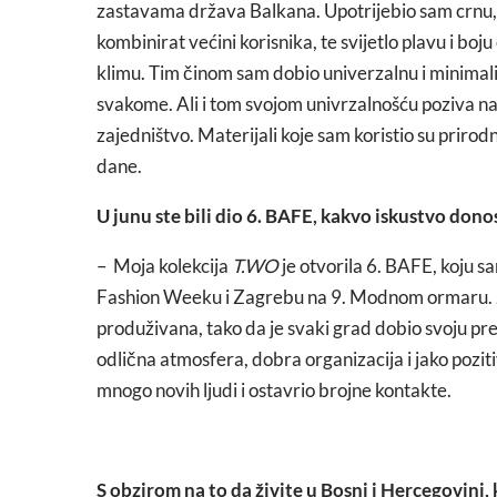
zastavama država Balkana. Upotrijebio sam crnu, s
kombinirat većini korisnika, te svijetlo plavu i boju 
klimu. Tim činom sam dobio univerzalnu i minimali
svakome. Ali i tom svojom univrzalnošću poziva na
zajedništvo. Materijali koje sam koristio su prirodn
dane.
U junu ste bili dio 6. BAFE, kakvo iskustvo dono
– Moja kolekcija
T.WO
je otvorila 6. BAFE, koju 
Fashion Weeku i Zagrebu na 9. Modnom ormaru. Za 
produživana, tako da je svaki grad dobio svoju pr
odlična atmosfera, dobra organizacija i jako pozit
mnogo novih ljudi i ostavrio brojne kontakte.
S obzirom na to da živite u Bosni i Hercegovini, k