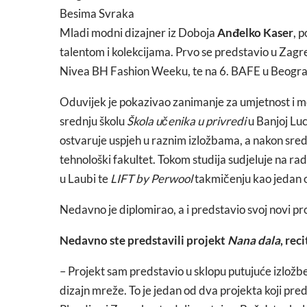
Besima Svraka
Mladi modni dizajner iz Doboja
Anđelko Kaser
, 
talentom i kolekcijama. Prvo se predstavio u Zag
Nivea BH Fashion Weeku, te na 6. BAFE u Beogr
Oduvijek je pokazivao zanimanje za umjetnost i m
srednju školu
Škola učenika u privredi
u Banjoj Luc
ostvaruje uspjeh u raznim izložbama, a nakon sredn
tehnološki fakultet. Tokom studija sudjeluje na r
u Laubi te
LIFT by Perwool
takmičenju kao jedan o
Nedavno je diplomirao, a i predstavio svoj novi p
Nedavno ste predstavili projekt
Nana dala
, rec
– Projekt sam predstavio u sklopu putujuće izložb
dizajn mreže. To je jedan od dva projekta koji pre