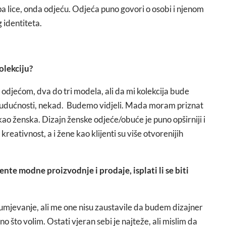
, pa lice, onda odjeću. Odjeća puno govori o osobi i njenom
 identiteta.
olekciju?
odjećom, dva do tri modela, ali da mi kolekcija bude
budućnosti, nekad. Budemo vidjeli. Mada moram priznat
kao ženska. Dizajn ženske odjeće/obuće je puno opširniji i
kreativnost, a i žene kao klijenti su više otvorenijih
ente modne proizvodnje i prodaje, isplati li se biti
umjevanje, ali me one nisu zaustavile da budem dizajner
no što volim. Ostati vjeran sebi je najteže, ali mislim da