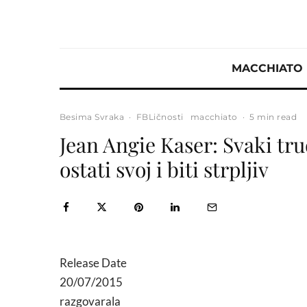
MACCHIATO
Besima Svraka
·
FBLičnosti
macchiato
·
5 min read
Jean Angie Kaser: Svaki tru
ostati svoj i biti strpljiv
Release Date
20/07/2015
razgovarala