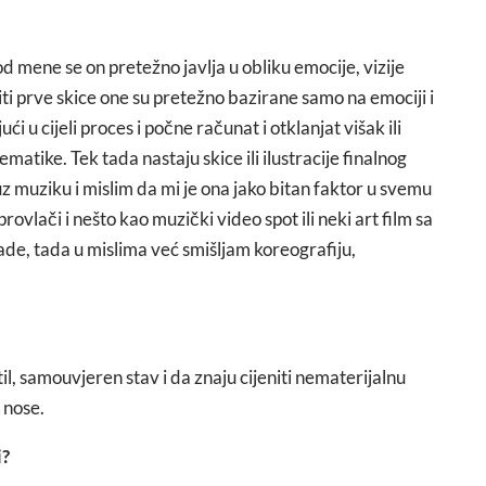
od mene se on pretežno javlja u obliku emocije, vizije
 prve skice one su pretežno bazirane samo na emociji i
ći u cijeli proces i počne računat i otklanjat višak ili
matike. Tek tada nastaju skice ili ilustracije finalnog
z muziku i mislim da mi je ona jako bitan faktor u svemu
vlači i nešto kao muzički video spot ili neki art film sa
de, tada u mislima već smišljam koreografiju,
til, samouvjeren stav i da znaju cijeniti nematerijalnu
 nose.
i?