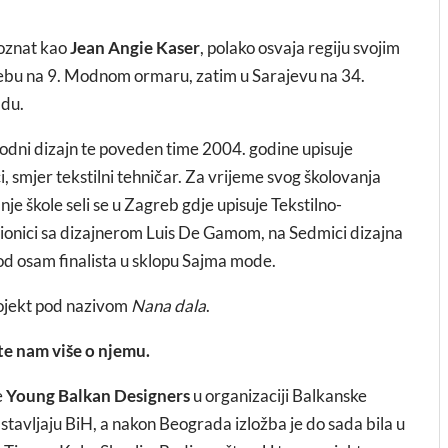
poznat kao
Jean Angie Kaser
, polako osvaja regiju svojim
rebu na 9. Modnom ormaru, zatim u Sarajevu na 34.
adu.
odni dizajn te poveden time 2004. godine upisuje
i, smjer tekstilni tehničar. Za vrijeme svog školovanja
je škole seli se u Zagreb gdje upisuje Tekstilno-
adionici sa dizajnerom Luis De Gamom, na Sedmici dizajna
d osam finalista u sklopu Sajma mode.
rojekt pod nazivom
Nana dala
.
ite nam više o njemu.
e
Young Balkan Designers
u organizaciji Balkanske
dstavljaju BiH, a nakon Beograda izložba je do sada bila u