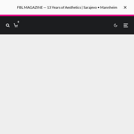
FBL MAGAZINE — 13 Years of Aesthetics | Sarajevo • Mannheim
0