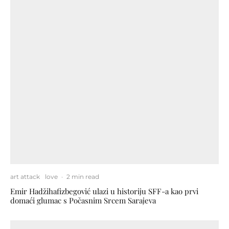
art attack
love
·
2 min read
Emir Hadžihafizbegović ulazi u historiju SFF-a kao prvi
domaći glumac s Počasnim Srcem Sarajeva