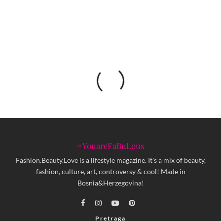
bh. tržište
#YouareFaBuLous
Fashion.Beauty.Love is a lifestyle magazine. It's a mix of beauty,
fashion, culture, art, controversy & cool! Made in
Bosnia&Herzegovina!
Pretraga