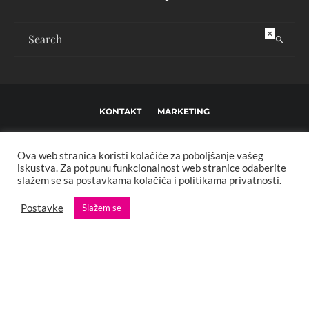
×
KONTAKT
MARKETING
USLOVI KORIŠTENJA I UREĐIVAČKE SMJERNICE
Ova web stranica koristi kolačiće za poboljšanje vašeg
IMPRESSUM
O NAMA
iskustva. Za potpunu funkcionalnost web stranice odaberite
slažem se sa postavkama kolačića i politikama privatnosti.
Copyright © 2013 - 2025 FBL creative. Sva prava zadržana. Developed by:
Postavke
Slažem se
XStreamThemes