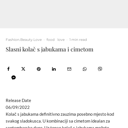
Fashion.Beauty.Love
·
food
love
·
1 min read
Slasni kolač s jabukama i cimetom
Release Date
06/09/2022
Kolač s jabukama definitivno zauzima posebno mjesto kod
svakog sladokusca. U kombinaciji sa cimetom idealan za
septembarske dane. Uz topao kolač s jabukama možete