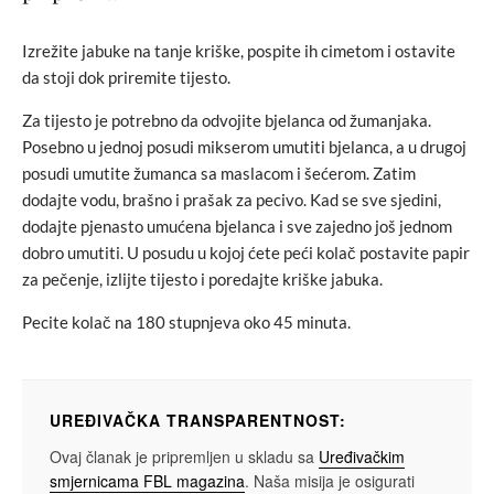
Izrežite jabuke na tanje kriške, pospite ih cimetom i ostavite
da stoji dok priremite tijesto.
Za tijesto je potrebno da odvojite bjelanca od žumanjaka.
Posebno u jednoj posudi mikserom umutiti bjelanca, a u drugoj
posudi umutite žumanca sa maslacom i šećerom. Zatim
dodajte vodu, brašno i prašak za pecivo. Kad se sve sjedini,
dodajte pjenasto umućena bjelanca i sve zajedno još jednom
dobro umutiti. U posudu u kojoj ćete peći kolač postavite papir
za pečenje, izlijte tijesto i poredajte kriške jabuka.
Pecite kolač na 180 stupnjeva oko 45 minuta.
UREĐIVAČKA TRANSPARENTNOST:
Ovaj članak je pripremljen u skladu sa
Uređivačkim
smjernicama FBL magazina
. Naša misija je osigurati