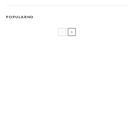
POPULARNO
‘Sigurno mjesto’ najbolji film Sarajevo Film Festivala