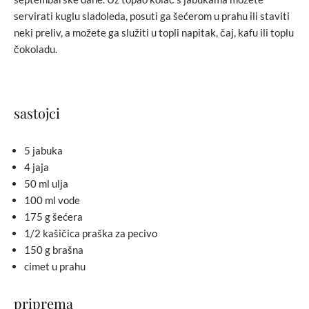
servirati kuglu sladoleda, posuti ga šećerom u prahu ili staviti
neki preliv, a možete ga služiti u topli napitak, čaj, kafu ili toplu
čokoladu.
sastojci
5 jabuka
4 jaja
50 ml ulja
100 ml vode
175 g šećera
1/2 kašičica praška za pecivo
150 g brašna
cimet u prahu
priprema