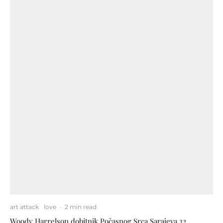
art attack
love
·
2 min read
Woody Harrelson dobitnik Počasnog Srca Sarajeva 32.