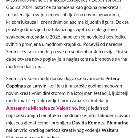
Godina 2024. ostat će zapamćena kao godina preokreta i
turbulencija u svijetu mode, obilježena novim ugovorima,
krizom luksuza i iznenadnim odlascima ključnih figura. Dok su
prošle godine vijesti iz luksuznog svijeta stizale gotovo
svakodnevno, sada, u 2025, napokon ćemo vidjeti posljedice
svih tih promjena u modnom krajoliku. Počevši od naredne
Sedmice visoke mode, pa sve do septembarskih revija, čini se
da se otvara novo poglavlje, s naglaskom na brendove s vrha
modne industrije.
Sedmica visoke mode donosi dugo očekivani debi
Petera
Coppinga
za
Lanvin
, koji je u junu prošle godine imenovan
novim kreativnim direktorom. Na istoj manifestaciji, ljubitelji
mode imat će priliku vidjeti prvu zanatsku kolekciju
Alessandra Michelea
za
Valentino
, što je jedan od
najiščekivanijih trenutaka u modnom svijetu. Također, u ovom
mjesecu gledat ćemo i premijeru
Davida Kome
za
Blumarine
,
nakon vrlo kratkog perioda kreativnog vođenja
Waltera
Chiapponija
prošle godine.