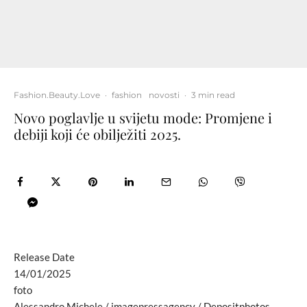
Fashion.Beauty.Love
·
fashion
novosti
·
3 min read
Novo poglavlje u svijetu mode: Promjene i
debiji koji će obilježiti 2025.
Release Date
14/01/2025
foto
Alessandro Michele / imagepressagency / Depositphotos