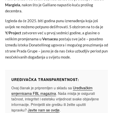
Margiela
, nakon što je Galliano napustio kuću prošlog
decembra.
Izgleda da će 2025. biti godina punu iznenađenja koja još
uvijek ne možemo potpuno dešifrovati. S obzirom na to da je
Y/Project
zatvoren već u prvoj sedmici godine, a glasine o
velikim promjenama u
Versaceu
postaju sve jače – posebno
između isteka Donatellinog ugovora i mogućeg preuzimanja od
strane Prada Grupe – jasno je da nas čeka uzbudljiv period pun
neočekivanih događanja u svijetu mode.
UREĐIVAČKA TRANSPARENTNOST:
Ovaj članak je pripremljen u skladu sa
Uređivačkim
smjernicama FBL magazina
. Naša misija je osigurati
tačnost, integritet i estetsku vrijednost svake objavljene
informacije. Primijetili ste grešku ili želite uputiti
ispravku?
Javite nam se ovdje
.