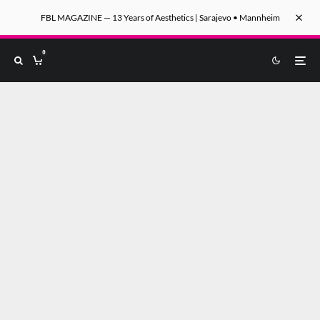
FBL MAGAZINE — 13 Years of Aesthetics | Sarajevo • Mannheim
0