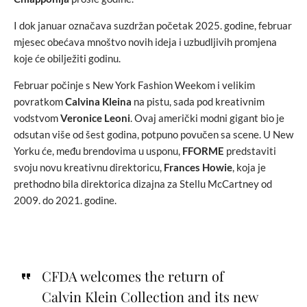
I dok januar označava suzdržan početak 2025. godine, februar
mjesec obećava mnoštvo novih ideja i uzbudljivih promjena
koje će obilježiti godinu.
Februar počinje s New York Fashion Weekom i velikim
povratkom
Calvina Kleina
na pistu, sada pod kreativnim
vodstvom
Veronice Leoni
. Ovaj američki modni gigant bio je
odsutan više od šest godina, potpuno povučen sa scene. U New
Yorku će, među brendovima u usponu,
FFORME
predstaviti
svoju novu kreativnu direktoricu,
Frances Howie
, koja je
prethodno bila direktorica dizajna za Stellu McCartney od
2009. do 2021. godine.
CFDA welcomes the return of
Calvin Klein Collection and its new