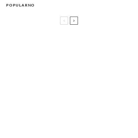
POPULARNO
Nova umjetnička sezona Narodnog pozorišta Sarajevo
počinje 2. i 3. septembra izvedbama predstave NA SLOVO F