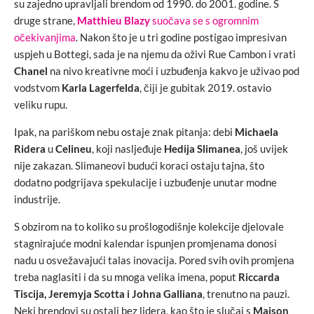
su zajedno upravljali brendom od 1990. do 2001. godine. S
druge strane,
Matthieu Blazy
suočava se s ogromnim
očekivanjima
. Nakon što je u tri godine postigao impresivan
uspjeh u Bottegi, sada je na njemu da oživi Rue Cambon i vrati
Chanel
na nivo kreativne moći i uzbuđenja kakvo je uživao pod
vodstvom
Karla Lagerfelda
, čiji je gubitak 2019. ostavio
veliku rupu.
Ipak, na pariškom nebu ostaje znak pitanja: debi
Michaela
Ridera
u
Celineu
, koji nasljeđuje
Hedija Slimanea
, još uvijek
nije zakazan. Slimaneovi budući koraci ostaju tajna, što
dodatno podgrijava spekulacije i uzbuđenje unutar modne
industrije.
S obzirom na to koliko su prošlogodišnje kolekcije djelovale
stagnirajuće modni kalendar ispunjen promjenama donosi
nadu u osvežavajući talas inovacija. Pored svih ovih promjena
treba naglasiti i da su mnoga velika imena, poput
Riccarda
Tiscija, Jeremyja Scotta i Johna Galliana
, trenutno na pauzi.
Neki brendovi su ostali bez lidera, kao što je slučaj s
Maison