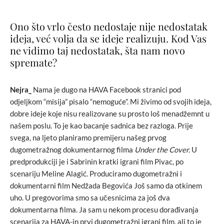
Ono što vrlo često nedostaje nije nedostatak
ideja, već volja da se ideje realizuju. Kod Vas
ne vidimo taj nedostatak, šta nam novo
spremate?
Nejra_
Nama je dugo na HAVA Facebook stranici pod
odjeljkom “misija” pisalo “nemoguće”. Mi živimo od svojih ideja,
dobre ideje koje nisu realizovane su prosto loš menadžemnt u
našem poslu. To je kao bacanje sadnica bez razloga. Prije
svega, na ljeto planiramo premijeru našeg prvog
dugometražnog dokumentarnog filma
Under the Cover.
U
predprodukciji je i Sabrinin kratki igrani film Pivac, po
scenariju Meline Alagić. Produciramo dugometražni i
dokumentarni film Nedžada Begovića Još samo da otkinem
uho. U pregovorima smo sa učesnicima za još dva
dokumentarna filma. Ja sam u nekom procesu dorađivanja
scenarija za HAVA-in prvi dugometražni igrani film, ali to je