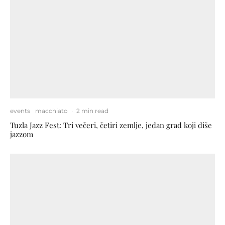
events
macchiato
·
2 min read
Tuzla Jazz Fest: Tri večeri, četiri zemlje, jedan grad koji diše
jazzom