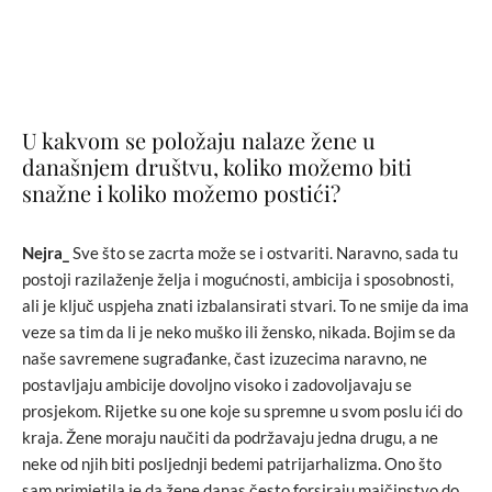
U kakvom se položaju nalaze žene u
današnjem društvu, koliko možemo biti
snažne i koliko možemo postići?
Nejra_
Sve što se zacrta može se i ostvariti. Naravno, sada tu
postoji razilaženje želja i mogućnosti, ambicija i sposobnosti,
ali je ključ uspjeha znati izbalansirati stvari. To ne smije da ima
veze sa tim da li je neko muško ili žensko, nikada. Bojim se da
naše savremene sugrađanke, čast izuzecima naravno, ne
postavljaju ambicije dovoljno visoko i zadovoljavaju se
prosjekom. Rijetke su one koje su spremne u svom poslu ići do
kraja. Žene moraju naučiti da podržavaju jedna drugu, a ne
neke od njih biti posljednji bedemi patrijarhalizma. Ono što
sam primjetila je da žene danas često forsiraju majčinstvo do