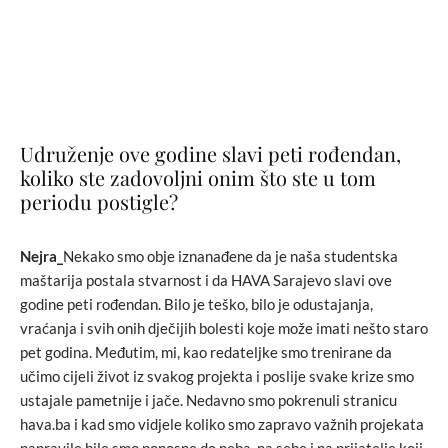
Udruženje ove godine slavi peti rođendan,
koliko ste zadovoljni onim što ste u tom
periodu postigle?
Nejra_
Nekako smo obje iznanađene da je naša studentska
maštarija postala stvarnost i da HAVA Sarajevo slavi ove
godine peti rođendan. Bilo je teško, bilo je odustajanja,
vraćanja i svih onih dječijih bolesti koje može imati nešto staro
pet godina. Međutim, mi, kao redateljke smo trenirane da
učimo cijeli život iz svakog projekta i poslije svake krize smo
ustajale pametnije i jače. Nedavno smo pokrenuli stranicu
hava.ba i kad smo vidjele koliko smo zapravo važnih projekata
napravile bile smo ponosne do neba, na sebe i na prijatelje koji