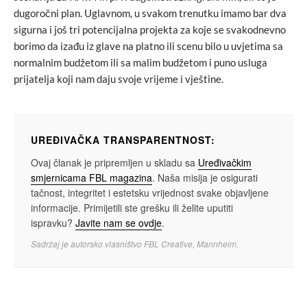
dugoročni plan. Uglavnom, u svakom trenutku imamo bar dva
sigurna i još tri potencijalna projekta za koje se svakodnevno
borimo da izađu iz glave na platno ili scenu bilo u uvjetima sa
normalnim budžetom ili sa malim budžetom i puno usluga
prijatelja koji nam daju svoje vrijeme i vještine.
UREĐIVAČKA TRANSPARENTNOST:
Ovaj članak je pripremljen u skladu sa
Uređivačkim
smjernicama FBL magazina
. Naša misija je osigurati
tačnost, integritet i estetsku vrijednost svake objavljene
informacije. Primijetili ste grešku ili želite uputiti
ispravku?
Javite nam se ovdje
.
Sadržaj je autorsko vlasništvo FBL Creative, Mannheim.