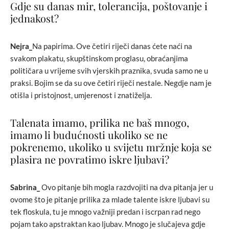
Gdje su danas mir, tolerancija, poštovanje i
jednakost?
Nejra_
Na papirima. Ove četiri riječi danas ćete naći na
svakom plakatu, skupštinskom proglasu, obraćanjima
političara u vrijeme svih vjerskih praznika, svuda samo ne u
praksi. Bojim se da su ove četiri riječi nestale. Negdje nam je
otišla i pristojnost, umjerenost i znatiželja.
Talenata imamo, prilika ne baš mnogo,
imamo li budućnosti ukoliko se ne
pokrenemo, ukoliko u svijetu mržnje koja se
plasira ne povratimo iskre ljubavi?
Sabrina_
Ovo pitanje bih mogla razdvojiti na dva pitanja jer u
ovome što je pitanje prilika za mlade talente iskre ljubavi su
tek floskula, tu je mnogo važniji predan i iscrpan rad nego
pojam tako apstraktan kao ljubav. Mnogo je slučajeva gdje