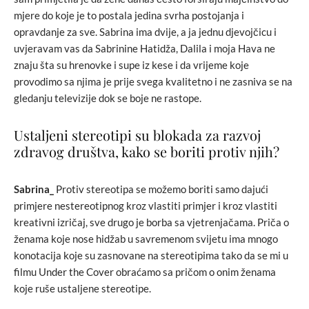
mjere do koje je to postala jedina svrha postojanja i
opravdanje za sve. Sabrina ima dvije, a ja jednu djevojčicu i
uvjeravam vas da Sabrinine Hatidža, Dalila i moja Hava ne
znaju šta su hrenovke i supe iz kese i da vrijeme koje
provodimo sa njima je prije svega kvalitetno i ne zasniva se na
gledanju televizije dok se boje ne rastope.
Ustaljeni stereotipi su blokada za razvoj
zdravog društva, kako se boriti protiv njih?
Sabrina_
Protiv stereotipa se možemo boriti samo dajući
primjere nestereotipnog kroz vlastiti primjer i kroz vlastiti
kreativni izričaj, sve drugo je borba sa vjetrenjačama. Priča o
ženama koje nose hidžab u savremenom svijetu ima mnogo
konotacija koje su zasnovane na stereotipima tako da se mi u
filmu Under the Cover obraćamo sa pričom o onim ženama
koje ruše ustaljene stereotipe.