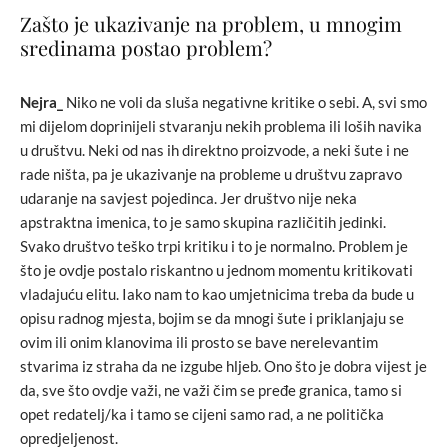
Zašto je ukazivanje na problem, u mnogim
sredinama postao problem?
Nejra_
Niko ne voli da sluša negativne kritike o sebi. A, svi smo
mi dijelom doprinijeli stvaranju nekih problema ili loših navika
u društvu. Neki od nas ih direktno proizvode, a neki šute i ne
rade ništa, pa je ukazivanje na probleme u društvu zapravo
udaranje na savjest pojedinca. Jer društvo nije neka
apstraktna imenica, to je samo skupina različitih jedinki.
Svako društvo teško trpi kritiku i to je normalno. Problem je
što je ovdje postalo riskantno u jednom momentu kritikovati
vladajuću elitu. Iako nam to kao umjetnicima treba da bude u
opisu radnog mjesta, bojim se da mnogi šute i priklanjaju se
ovim ili onim klanovima ili prosto se bave nerelevantim
stvarima iz straha da ne izgube hljeb. Ono što je dobra vijest je
da, sve što ovdje važi, ne važi čim se pređe granica, tamo si
opet redatelj/ka i tamo se cijeni samo rad, a ne politička
opredjeljenost.