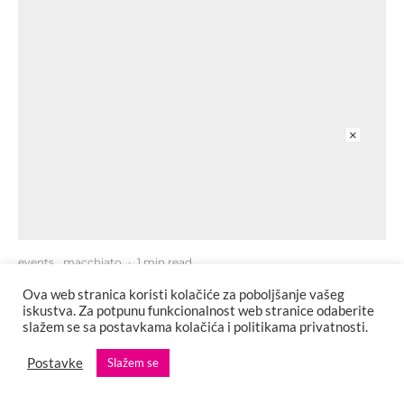
×
events
macchiato
·
1 min read
Počelo odbrojavanje za Sea Dance: Najveće svjetske zvijezde
Ova web stranica koristi kolačiće za poboljšanje vašeg
stižu u Budvu, ulaz slobodan uz registraciju
iskustva. Za potpunu funkcionalnost web stranice odaberite
slažem se sa postavkama kolačića i politikama privatnosti.
Postavke
Slažem se