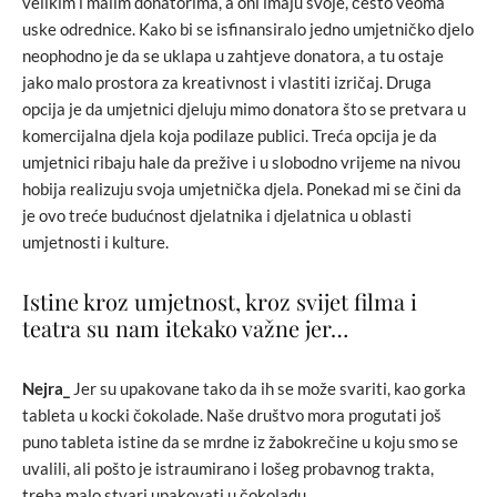
velikim i malim donatorima, a oni imaju svoje, često veoma
uske odrednice. Kako bi se isfinansiralo jedno umjetničko djelo
neophodno je da se uklapa u zahtjeve donatora, a tu ostaje
jako malo prostora za kreativnost i vlastiti izričaj. Druga
opcija je da umjetnici djeluju mimo donatora što se pretvara u
komercijalna djela koja podilaze publici. Treća opcija je da
umjetnici ribaju hale da prežive i u slobodno vrijeme na nivou
hobija realizuju svoja umjetnička djela. Ponekad mi se čini da
je ovo treće budućnost djelatnika i djelatnica u oblasti
umjetnosti i kulture.
Istine kroz umjetnost, kroz svijet filma i
teatra su nam itekako važne jer…
Nejra_
Jer su upakovane tako da ih se može svariti, kao gorka
tableta u kocki čokolade. Naše društvo mora progutati još
puno tableta istine da se mrdne iz žabokrečine u koju smo se
uvalili, ali pošto je istraumirano i lošeg probavnog trakta,
treba malo stvari upakovati u čokoladu.