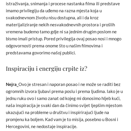
istraživanja, snimanja i procese nastanka filma ili predstave
imamo privilegiju da uđemo na razna mjesta koja u
svakodnevnom životu nisu dostupna, ali i da kroz
materijaliziranje nekih nesvakodnevnih prostora i prošlih
vremena budemo tamo gdje ni sa jednim drugim poslom ne
bismo imali pristup. Pored privilegija ovaj posao nosi i mnogo
odgovornosti prema onome što u našim filmovima i
predstavama govorimo našoj publici.
Inspiraciju i energiju crpite iz?
Nejra_
Ovo je stresan i naporan posao i ne može se raditi bez
ogromnih izvora ljubavi prema poslu i prema ljudima. Iako je u
jednu ruku ovo i samo zanat od kojeg mi donosimo hljeb kući,
naša inspiracija je svaki dan da činimo svijet ljepšim mjestom
ukazujući na probleme u društvu i inspirirajući ljude na
promjenu ka boljem. Kad vam je to misija, posebno u Bosni i
Hercegovini, ne nedostaje inspiracije.