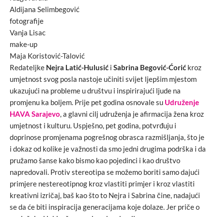
Aldijana Selimbegović
fotografije
Vanja Lisac
make-up
Maja Koristović-Talović
Redateljke
Nejra Latić-Hulusić
i
Sabrina Begović-Ćorić
kroz
umjetnost svog posla nastoje učiniti svijet ljepšim mjestom
ukazujući na probleme u društvu i inspirirajući ljude na
promjenu ka boljem. Prije pet godina osnovale su
Udruženje
HAVA Sarajevo
, a glavni cilj udruženja je afirmacija žena kroz
umjetnost i kulturu. Uspješno, pet godina, potvrđuju i
doprinose promjenama pogrešnog obrasca razmišljanja, što je
i dokaz od kolike je važnosti da smo jedni drugima podrška i da
pružamo šanse kako bismo kao pojedinci i kao društvo
napredovali. Protiv stereotipa se možemo boriti samo dajući
primjere nestereotipnog kroz vlastiti primjer i kroz vlastiti
kreativni izričaj, baš kao što to Nejra i Sabrina čine, nadajući
se da će biti inspiracija generacijama koje dolaze. Jer priče o