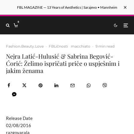
FBL MAGAZINE — 13 Years of Aesthetics | Sarajevo • Mannheim
0
Fashion.Beauty.Love
·
FBLičnosti
macchiato
·
9 min read
Nejra Latić-Hulusić & Sabrina Begović-
Ćorić: Želimo ispričati priče o uspješnim i
jakim ženama
Release Date
02/08/2016
razgovarala