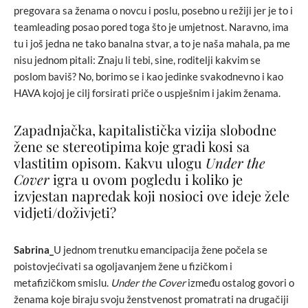
pregovara sa ženama o novcu i poslu, posebno u režiji jer je to i
teamleading posao pored toga što je umjetnost. Naravno, ima
tu i još jedna ne tako banalna stvar, a to je naša mahala, pa me
nisu jednom pitali: Znaju li tebi, sine, roditelji kakvim se
poslom baviš? No, borimo se i kao jedinke svakodnevno i kao
HAVA kojoj je cilj forsirati priče o uspješnim i jakim ženama.
Zapadnjačka, kapitalistička vizija slobodne
žene se stereotipima koje gradi kosi sa
vlastitim opisom. Kakvu ulogu
Under the
Cover
igra u ovom pogledu i koliko je
izvjestan napredak koji nosioci ove ideje žele
vidjeti/doživjeti?
Sabrina_
U jednom trenutku emancipacija žene počela se
poistovjećivati sa ogoljavanjem žene u fizičkom i
metafizičkom smislu.
Under the Cover
između ostalog govori o
ženama koje biraju svoju ženstvenost promatrati na drugačiji