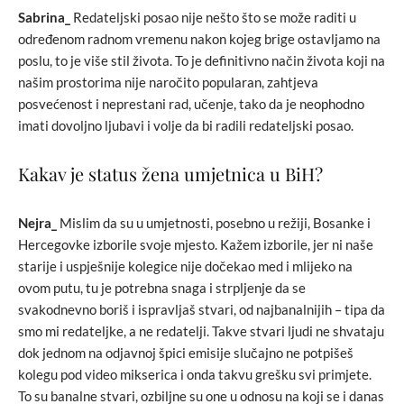
Sabrina_
Redateljski posao nije nešto što se može raditi u
određenom radnom vremenu nakon kojeg brige ostavljamo na
poslu, to je više stil života. To je definitivno način života koji na
našim prostorima nije naročito popularan, zahtjeva
posvećenost i neprestani rad, učenje, tako da je neophodno
imati dovoljno ljubavi i volje da bi radili redateljski posao.
Kakav je status žena umjetnica u BiH?
Nejra_
Mislim da su u umjetnosti, posebno u režiji, Bosanke i
Hercegovke izborile svoje mjesto. Kažem izborile, jer ni naše
starije i uspješnije kolegice nije dočekao med i mlijeko na
ovom putu, tu je potrebna snaga i strpljenje da se
svakodnevno boriš i ispravljaš stvari, od najbanalnijih – tipa da
smo mi redateljke, a ne redatelji. Takve stvari ljudi ne shvataju
dok jednom na odjavnoj špici emisije slučajno ne potpišeš
kolegu pod video mikserica i onda takvu grešku svi primjete.
To su banalne stvari, ozbiljne su one u odnosu na koji se i danas