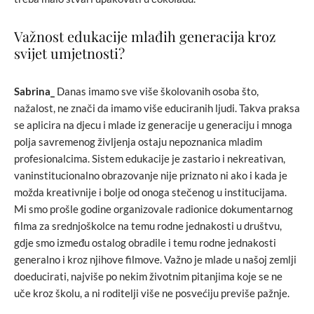
Važnost edukacije mlađih generacija kroz
svijet umjetnosti?
Sabrina_
Danas imamo sve više školovanih osoba što,
nažalost, ne znači da imamo više educiranih ljudi. Takva praksa
se aplicira na djecu i mlade iz generacije u generaciju i mnoga
polja savremenog življenja ostaju nepoznanica mladim
profesionalcima. Sistem edukacije je zastario i nekreativan,
vaninstitucionalno obrazovanje nije priznato ni ako i kada je
možda kreativnije i bolje od onoga stečenog u institucijama.
Mi smo prošle godine organizovale radionice dokumentarnog
filma za srednjoškolce na temu rodne jednakosti u društvu,
gdje smo između ostalog obradile i temu rodne jednakosti
generalno i kroz njihove filmove. Važno je mlade u našoj zemlji
doeducirati, najviše po nekim životnim pitanjima koje se ne
uče kroz školu, a ni roditelji više ne posvećiju previše pažnje.