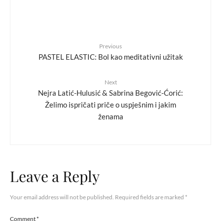
Previous
PASTEL ELASTIC: Bol kao meditativni užitak
Next
Nejra Latić-Hulusić & Sabrina Begović-Ćorić:
Želimo ispričati priče o uspješnim i jakim
ženama
Leave a Reply
Your email address will not be published.
Required fields are marked
*
Comment
*