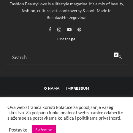
Fashion.Beauty.Love is a lifestyle magazine. It's a mix of beauty,
fashion, culture, art, controversy & cool! Made in
Bosnia&Herzegovina!
Pretraga
×
O NAMA
IMPRESSUM
USLOVI KORIŠTENJA I UREĐIVAČKE SMJERNICE
Ova web stranica koristi kolačiće za poboljšanje vašeg
POLITIKA PRIVATNOSTI
MARKETING
KONTAKT
iskustva. Za potpunu funkcionalnost web stranice odaberite
slažem se sa postavkama kolačića i politikama privatnosti.
Copyright © 2013 - 2025 FBL creative. Sva prava zadržana. Developed by:
Postavke
Slažem se