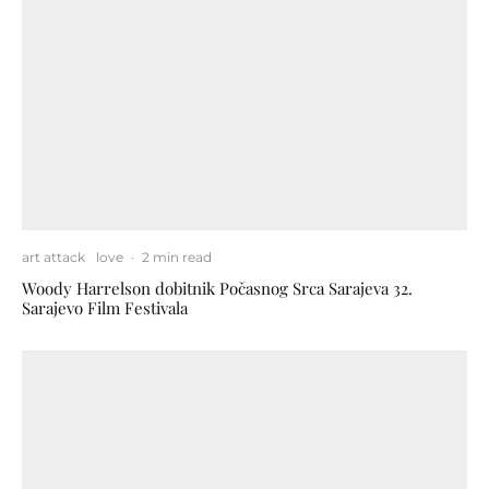
art attack
love
·
2 min read
Woody Harrelson dobitnik Počasnog Srca Sarajeva 32.
Sarajevo Film Festivala