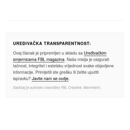
[machina] predstavlja novi singl GNIJEZDA
UREĐIVAČKA TRANSPARENTNOST:
Ovaj članak je pripremljen u skladu sa
Uređivačkim
smjernicama FBL magazina
. Naša misija je osigurati
tačnost, integritet i estetsku vrijednost svake objavljene
informacije. Primijetili ste grešku ili želite uputiti
ispravku?
Javite nam se ovdje
.
Sadržaj je autorsko vlasništvo FBL Creative, Mannheim.