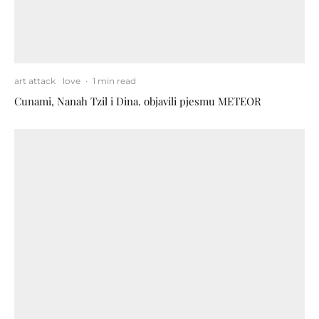
art attack
love
·
1 min read
Cunami, Nanah Tzil i Dina. objavili pjesmu METEOR