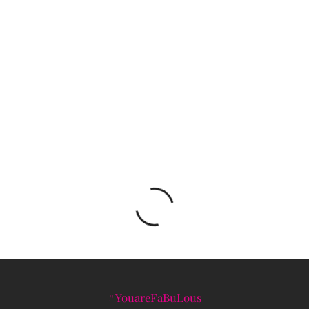
Afričke Amazonke na Jazz Festu Sarajevo
Stanje prava LGBTI osoba u BiH: Nazadak u
Republici Srpskoj, stagnacija u Federaciji
#YouareFaBuLous