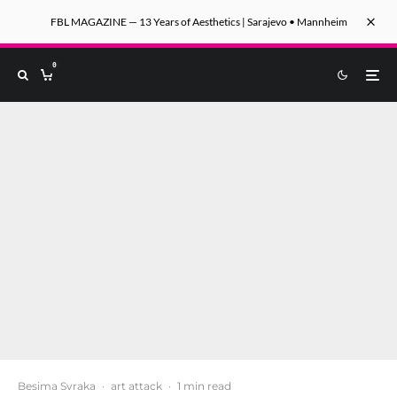
FBL MAGAZINE — 13 Years of Aesthetics | Sarajevo • Mannheim
0
Besima Svraka
·
art attack
·
1 min read