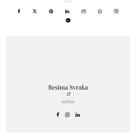
Share
Besima Svraka
author