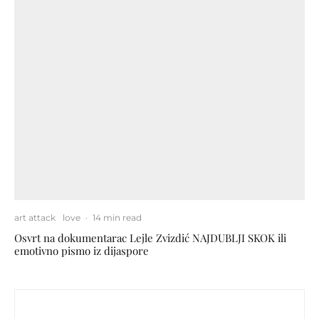
art attack
love
·
14 min read
Osvrt na dokumentarac Lejle Zvizdić NAJDUBLJI SKOK ili
emotivno pismo iz dijaspore