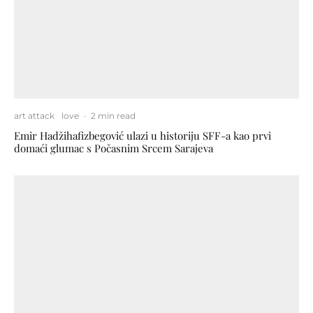
art attack
love
·
2 min read
Emir Hadžihafizbegović ulazi u historiju SFF-a kao prvi
domaći glumac s Počasnim Srcem Sarajeva