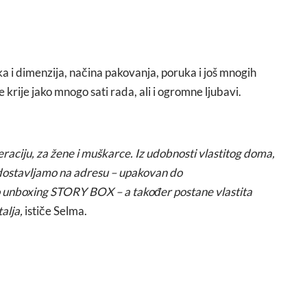
ika i dimenzija, načina pakovanja, poruka i još mnogih
e krije jako mnogo sati rada, ali i ogromne ljubavi.
raciju, za žene i muškarce. Iz udobnosti vlastitog doma,
dostavljamo na adresu – upakovan do
o unboxing STORY BOX – a također postane vlastita
alja,
ističe Selma.