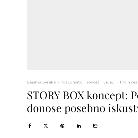
Besima Svraka
·
macchiato
novosti
video
·
1 min re
STORY BOX koncept: Pok
donose posebno iskust