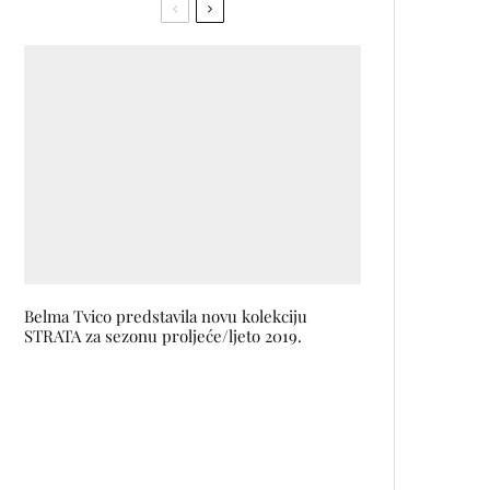
Belma Tvico predstavila novu kolekciju
STRATA za sezonu proljeće/ljeto 2019.
KULTURA NA ULICE 2023! i
SARAJEVO MATINÉE donose
poslasticu za sve ljubitelje dobre
cjelodnevne zabave na
otvorenom