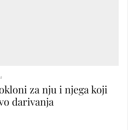
ad
loni za nju i njega koji
vo darivanja