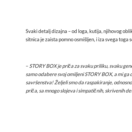
Svaki detalj dizajna – od loga, kutija, njihovog obl
sitnica je zaista pomno osmišljen, i iza svega toga s
–
STORY BOX je priča za svaku priliku, svaku gene
samo odabere svoj omiljeni STORY BOX, a mi ga 
savršenstva! Željeli smo da raspakiranje, odnosn
priča, sa mnogo slojeva i simpatičnih, skrivenih det