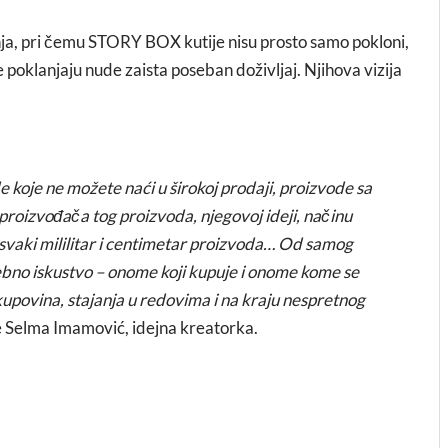
nja, pri čemu STORY BOX kutije nisu prosto samo pokloni,
 poklanjaju nude zaista poseban doživljaj. Njihova vizija
 koje ne možete naći u širokoj prodaji, proizvode sa
i proizvođača tog proizvoda, njegovoj ideji, načinu
u svaki mililitar i centimetar proizvoda… Od samog
ebno iskustvo – onome koji kupuje i onome kome se
upovina, stajanja u redovima i na kraju nespretnog
e Selma Imamović, idejna kreatorka.