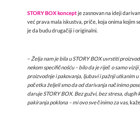
STORY BOX koncept
je zasnovan na ideji dariva
već prava mala iskustva, priče, koja onima kojim se
je da budu drugačiji i originalni.
–
Želja nam je bila u STORY BOX uvrstiti proizvode
nekom specifičnošću – bilo da je riječ o samo vizij
proizvodnje i pakovanja, ljubavi i pažnji utkanim 
početka željeli smo da od darivanja načinimo pos
daruje STORY BOX. Bez gužvi, bez stresa, dugih k
pakiranja poklona – mi ovo sve činimo za vas
, kaž