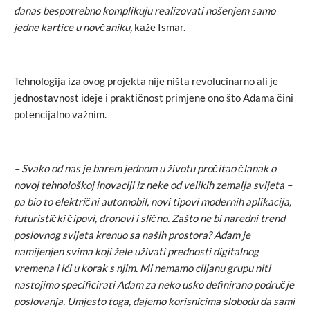
danas bespotrebno komplikuju realizovati nošenjem samo
jedne kartice u novčaniku,
kaže Ismar.
Tehnologija iza ovog projekta nije ništa revolucinarno ali je
jednostavnost ideje i praktičnost primjene ono što Adama čini
potencijalno važnim.
– Svako od nas je barem jednom u životu pročitao članak o
novoj tehnološkoj inovaciji iz neke od velikih zemalja svijeta –
pa bio to električni automobil, novi tipovi modernih aplikacija,
futuristički čipovi, dronovi i slično. Zašto ne bi naredni trend
poslovnog svijeta krenuo sa naših prostora? Adam je
namijenjen svima koji žele uživati prednosti digitalnog
vremena i ići u korak s njim. Mi nemamo ciljanu grupu niti
nastojimo specificirati Adam za neko usko definirano područje
poslovanja. Umjesto toga, dajemo korisnicima slobodu da sami