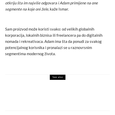
otkriju šta im najviše odgovara i Adam primijene na one
segmente na koje oni žele
, kaže Ismar.
Sam proizvod može koristi svako: od velikih globalnih
korporacija, lokalnih biznisa ili freelancera pa do digitalnih
nomada i rekreativaca. Adam ima šta da ponudi za svakog
potencijalnog korisnika i pronalazi se u raznovrsnim
segmentima modernog života.
See also
art attack
love
video
Daft Punk, zbogom i hvala!