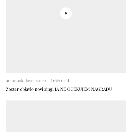
art attack
love
video
·
1 min read
Zoster objavio novi singl JA NE OČEKUJEM NAGRADU