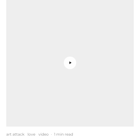
art attack
love
video
·
1 min read