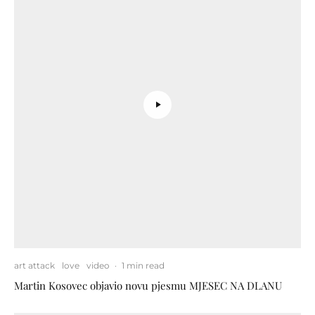
art attack
love
video
·
1 min read
Martin Kosovec objavio novu pjesmu MJESEC NA DLANU