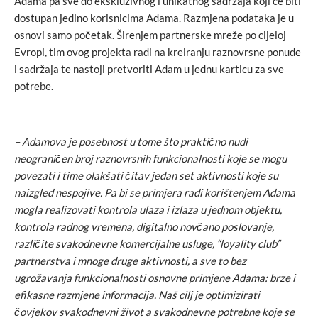
Adama pa sve do ekskluzivnog i unikatnog sadržaja koji će biti
dostupan jedino korisnicima Adama. Razmjena podataka je u
osnovi samo početak. Širenjem partnerske mreže po cijeloj
Evropi, tim ovog projekta radi na kreiranju raznovrsne ponude
i sadržaja te nastoji pretvoriti Adam u jednu karticu za sve
potrebe.
– Adamova je posebnost u tome što praktično nudi
neograničen broj raznovrsnih funkcionalnosti koje se mogu
povezati i time olakšati čitav jedan set aktivnosti koje su
naizgled nespojive. Pa bi se primjera radi korištenjem Adama
mogla realizovati kontrola ulaza i izlaza u jednom objektu,
kontrola radnog vremena, digitalno novčano poslovanje,
različite svakodnevne komercijalne usluge, “loyality club”
partnerstva i mnoge druge aktivnosti, a sve to bez
ugrožavanja funkcionalnosti osnovne primjene Adama: brze i
efikasne razmjene informacija. Naš cilj je optimizirati
čovjekov svakodnevni život a svakodnevne potrebne koje se