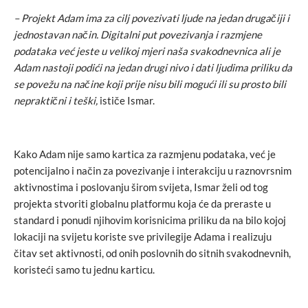
– Projekt Adam ima za cilj povezivati ljude na jedan drugačiji i
jednostavan način. Digitalni put povezivanja i razmjene
podataka već jeste u velikoj mjeri naša svakodnevnica ali je
Adam nastoji podići na jedan drugi nivo i dati ljudima priliku da
se povežu na načine koji prije nisu bili mogući ili su prosto bili
nepraktični i teški,
ističe Ismar.
Kako Adam nije samo kartica za razmjenu podataka, već je
potencijalno i način za povezivanje i interakciju u raznovrsnim
aktivnostima i poslovanju širom svijeta, Ismar želi od tog
projekta stvoriti globalnu platformu koja će da preraste u
standard i ponudi njihovim korisnicima priliku da na bilo kojoj
lokaciji na svijetu koriste sve privilegije Adama i realizuju
čitav set aktivnosti, od onih poslovnih do sitnih svakodnevnih,
koristeći samo tu jednu karticu.