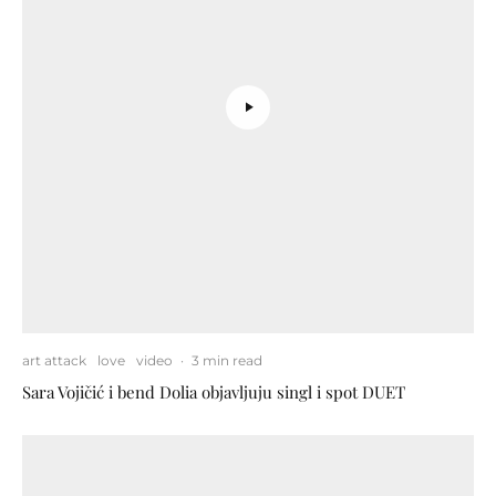
art attack
love
video
·
3 min read
Sara Vojičić i bend Dolia objavljuju singl i spot DUET