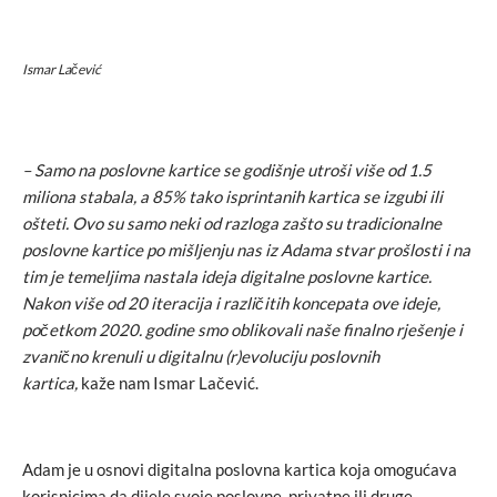
Ismar Lačević
– Samo na poslovne kartice se godišnje utroši više od 1.5
miliona stabala, a 85% tako isprintanih kartica se izgubi ili
ošteti. Ovo su samo neki od razloga zašto su tradicionalne
poslovne kartice po mišljenju nas iz Adama stvar prošlosti i na
tim je temeljima nastala ideja digitalne poslovne kartice.
Nakon više od 20 iteracija i različitih koncepata ove ideje,
početkom 2020. godine smo oblikovali naše finalno rješenje i
zvanično krenuli u digitalnu (r)evoluciju poslovnih
kartica,
kaže nam Ismar Lačević.
Adam je u osnovi digitalna poslovna kartica koja omogućava
korisnicima da dijele svoje poslovne, privatne ili druge