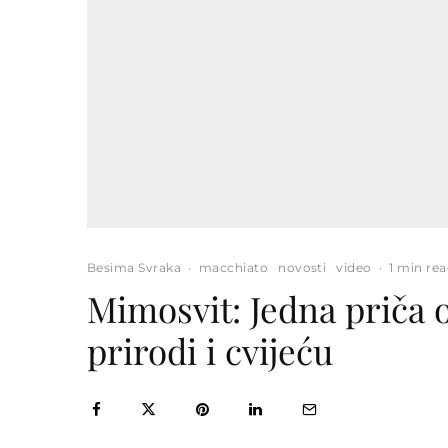
Besima Svraka
·
macchiato
novosti
video
·
1 min re
Mimosvit: Jedna priča o
prirodi i cvijeću