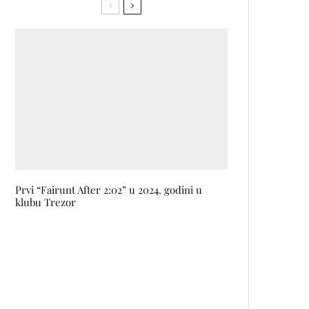
Prvi “Fairunt After 2:02” u 2024. godini u
klubu Trezor
Y2K estetika na luksuzni način:
Britney Spears je nova muza
Balenciage
60 mladih kreativaca iz cijele