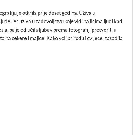
ografiju je otkrila prije deset godina. Uživa u
jude, jer uživa u zadovoljstvu koje vidi na licima ljudi kad
la, pa je odlučila ljubav prema fotografiji pretvoriti u
nta na cekere i majice. Kako voli prirodu i cvijeće, zasadila