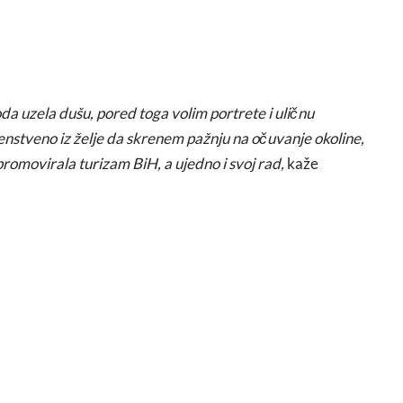
oda uzela dušu, pored toga volim portrete i uličnu
venstveno iz želje da skrenem pažnju na očuvanje okoline,
 promovirala turizam BiH, a ujedno i svoj rad,
kaže