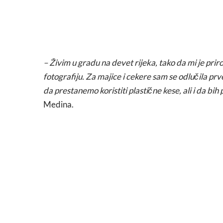
– Živim u gradu na devet rijeka, tako da mi je prir
fotografiju. Za majice i cekere sam se odlučila pr
da prestanemo koristiti plastične kese, ali i da bih
Medina.