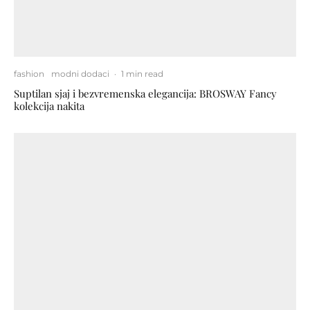
fashion
modni dodaci
·
1 min read
Suptilan sjaj i bezvremenska elegancija: BROSWAY Fancy
kolekcija nakita