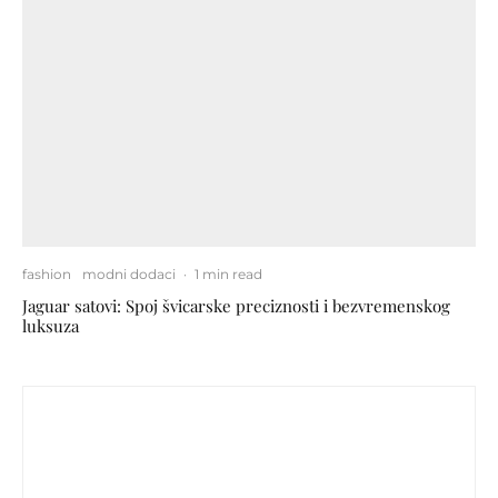
fashion
modni dodaci
·
1 min read
Jaguar satovi: Spoj švicarske preciznosti i bezvremenskog
luksuza