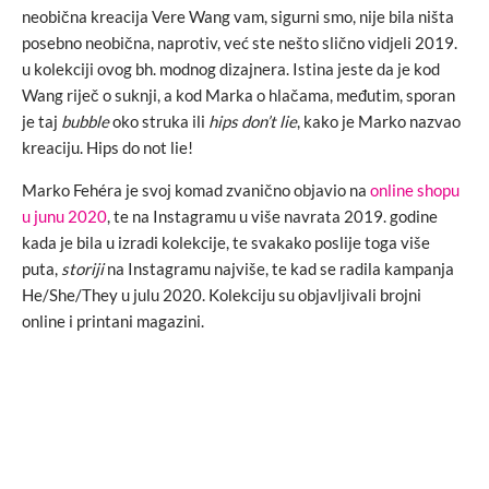
neobična kreacija Vere Wang vam, sigurni smo, nije bila ništa
posebno neobična, naprotiv, već ste nešto slično vidjeli 2019.
u kolekciji ovog bh. modnog dizajnera. Istina jeste da je kod
Wang riječ o suknji, a kod Marka o hlačama, međutim, sporan
je taj
bubble
oko struka ili
hips don’t lie
, kako je Marko nazvao
kreaciju. Hips do not lie!
Marko Fehéra je svoj komad zvanično objavio na
online shopu
u junu 2020
, te na Instagramu u više navrata 2019. godine
kada je bila u izradi kolekcije, te svakako poslije toga više
puta,
storiji
na Instagramu najviše, te kad se radila kampanja
He/She/They u julu 2020. Kolekciju su objavljivali brojni
online i printani magazini.