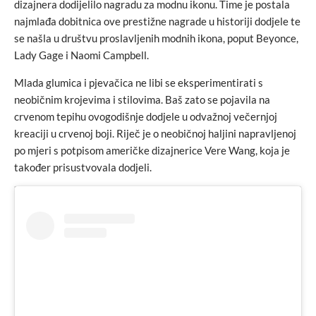
dizajnera dodijelilo nagradu za modnu ikonu. Time je postala
najmlađa dobitnica ove prestižne nagrade u historiji dodjele te
se našla u društvu proslavljenih modnih ikona, poput Beyonce,
Lady Gage i Naomi Campbell.
Mlada glumica i pjevačica ne libi se eksperimentirati s
neobičnim krojevima i stilovima. Baš zato se pojavila na
crvenom tepihu ovogodišnje dodjele u odvažnoj večernjoj
kreaciji u crvenoj boji. Riječ je o neobičnoj haljini napravljenoj
po mjeri s potpisom američke dizajnerice Vere Wang, koja je
također prisustvovala dodjeli.