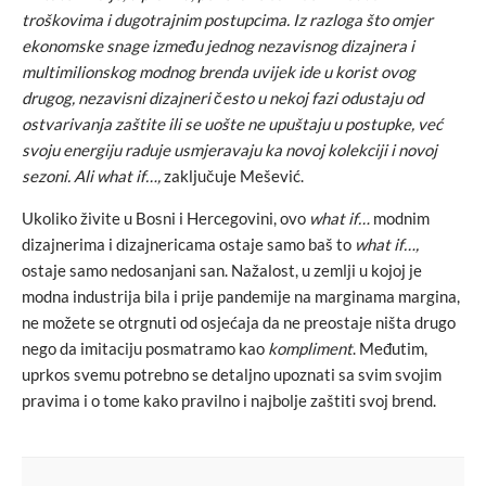
troškovima i dugotrajnim postupcima. Iz razloga što omjer
ekonomske snage između jednog nezavisnog dizajnera i
multimilionskog modnog brenda uvijek ide u korist ovog
drugog, nezavisni dizajneri često u nekoj fazi odustaju od
ostvarivanja zaštite ili se uošte ne upuštaju u postupke, već
svoju energiju raduje usmjeravaju ka novoj kolekciji i novoj
sezoni. Ali what if…,
zaključuje Mešević.
Ukoliko živite u Bosni i Hercegovini, ovo
what if…
modnim
dizajnerima i dizajnericama ostaje samo baš to
what if…,
ostaje samo nedosanjani san. Nažalost, u zemlji u kojoj je
modna industrija bila i prije pandemije na marginama margina,
ne možete se otrgnuti od osjećaja da ne preostaje ništa drugo
nego da imitaciju posmatramo kao
kompliment
. Međutim,
uprkos svemu potrebno se detaljno upoznati sa svim svojim
pravima i o tome kako pravilno i najbolje zaštiti svoj brend.