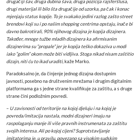
drugačiji šav, druga dubina šava, druga pozicija rajsferšlusa,
drugi materijal ili bilo šta drugačije od uzorka, pa čak i konac
mjenjaju status kopije. To je svakako jedini razlog zašto street
brendovi koji su i po našim shopping centrima opstaju, inače bi
davno bakrotirali, 90% njihovog dizajna je kopija dizajnera.
Također, mnoge tužbe mladih dizajnera ka afirmisanim
dizajnerima su “propale” jer je kopija teško dokaziva u modi
iako “golim” okom može biti vidljiva. Stoga nikad nisam zaštitio
dizajn, niti ću to ikad uraditi,
kaže Marko.
Paradoksalno je, da činjenje jednog dizajna dostupnim
javnosti, posebno na društvenim mrežama i drugim digitalnim
platformama ga s jedne strane kvalifikuje za zaštitu, a s druge
strane čini podložnim povredi.
–
U zavisnosti od teritorije na kojoj djeluju i na kojoj je
povreda/imitacija nastala, modni dizajneri imaju na
raspolaganju manje ili više pravnih instrumenata za zaštitu
svojih interesa. Ali po kojoj cijeni? Suprotstavljanje
imitatorima je, u pravilu, povezano sa visokim sudskim