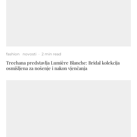
fashion
novosti
·
2 min read
Treehana predstavlja Lumière Blanche: Bridal kolekcija
osmišljena za nošenje i nakon vjenčanja