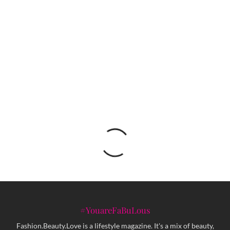
Nicolas Di Felice će dizajnirati novu Jean Paul
Gaultier couture kolekciju
Počelo drugo izdanje festivala ulične umjetnosti
FASADA
#YouareFaBuLous
Fashion.Beauty.Love is a lifestyle magazine. It's a mix of beauty,