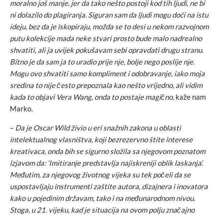
moralno još manje, jer da tako nešto postoji kod tih ljudi, ne bi
ni dolazilo do plagiranja. Siguran sam da ljudi mogu doći na istu
ideju, bez da je iskopiraju, možda se to desi u nekom razvojnom
putu kolekcije mada neke stvari prosto bude malo nadrealno
shvatiti, ali ja uvijek pokušavam sebi opravdati drugu stranu.
Bitno je da sam ja to uradio prije nje, bolje nego poslije nje.
Mogu ovo shvatiti samo kompliment i odobravanje, iako moja
sredina to nije često prepoznala kao nešto vrijedno, ali vidim
kada to objavi Vera Wang, onda to postaje magično,
kaže nam
Marko.
–
Da je Oscar Wild živio u eri snažnih zakona u oblasti
intelektualnog vlasništva, koji bezrezervno štite interese
kreativaca, onda bih se sigurno složila sa njegovom poznatom
izjavom da: ‘Imitiranje predstavlja najiskreniji oblik laskanja’.
Međutim, za njegovog životnog vijeka su tek počeli da se
uspostavljaju instrumenti zaštite autora, dizajnera i inovatora
kako u pojedinim državam, tako i na međunarodnom nivou.
Stoga, u 21. vijeku, kad je situacija na ovom polju značajno