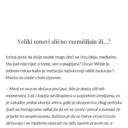
Veliki umovi slično razmišljaju ili…?
Istina jeste da dvije osobe mogu doći na istu ideju, međutim,
šta kad nije riječ o tome, već o plagijatu? Oscar Wilde je
jednom rekao kako je
imitacija najiskreniji oblik laskanja!
i
Marko se slaže s tom izjavom.
–
Meni se ovo ne dešava prvi put, bilo je dosta sličnih
momenata, čak i kopija od dizajnera u susjednim zemljama, to
je također, jedna skorija afera, gdje je dizajnerica zbog pritiska
ljudi na Instagramu odlučila da mi se izvini i povuče komad, te
pripiše to nesporazumu. Suština je da se takve stvari često
dešavaju i ne možemo utjecati na njih, barem pravno ne, a