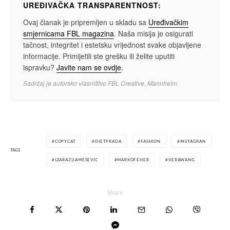
UREĐIVAČKA TRANSPARENTNOST:
Ovaj članak je pripremljen u skladu sa
Uređivačkim
smjernicama FBL magazina
. Naša misija je osigurati
tačnost, integritet i estetsku vrijednost svake objavljene
informacije. Primijetili ste grešku ili želite uputiti
ispravku?
Javite nam se ovdje
.
Sadržaj je autorsko vlasništvo FBL Creative, Mannheim.
COPYCAT
DIETPRADA
FASHION
INSTAGRAN
TAGS
IZARAZIJAMESEVIC
MARKOFEHER
VERAWANG
Share