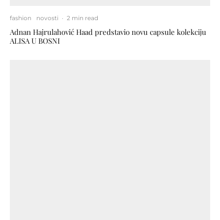
fashion
novosti
·
2 min read
Adnan Hajrulahović Haad predstavio novu capsule kolekciju
ALISA U BOSNI