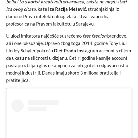
bolja i to u korist kreativnih stvaralaca, zaista ne mogu stati
iza ovog citata,
kaže
Iza Razija Mešević
, stručnjakinja iz
domene Prava intelektualnog vlasništva i vanredna
profesorica na Pravom fakultetu u Sarajevu.
U ulozi imitatora najčešće susrećemo
fast fashion
brendove,
ali i one luksuznije. Upravo zbog toga 2014. godine Tony Liu i
Lindey Schyler pokreću
Diet Prada
Instagram account s ciljem
da ukažu na sličnosti u dizjanu. Četiri godine kasnije account
postaje ozbiljan glas u kampanji za integritet i odgovornost u
modnoj industriji. Danas imaju skoro 3 miliona pratitelja i
pratiteljica.