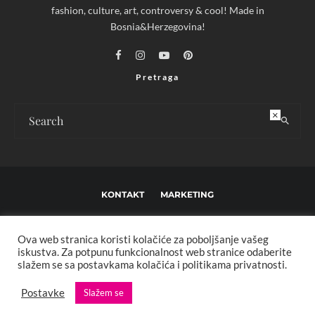
fashion, culture, art, controversy & cool! Made in
Bosnia&Herzegovina!
Pretraga
×
KONTAKT
MARKETING
USLOVI KORIŠTENJA I UREĐIVAČKE SMJERNICE
Ova web stranica koristi kolačiće za poboljšanje vašeg
IMPRESSUM
O NAMA
iskustva. Za potpunu funkcionalnost web stranice odaberite
slažem se sa postavkama kolačića i politikama privatnosti.
Copyright © 2013 - 2025 FBL creative. Sva prava zadržana. Developed by:
Postavke
Slažem se
XStreamThemes