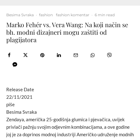
Besima Svraka
·
fashion
fashion komentar
·
6 min read
Marko Fehér vs. Vera Wang: Na koji način se
bh. modni dizajneri mogu zaštiti od
plagijatora
Release Date
22/11/2021
piše
Besima Svraka
Zendaya, američka 25-godišnja glumica i pjevačica, uvijek
privlači pažnju svojim odjevnim kombinacijama, a ove godine
joj je za doprinos modnoj industriji Američko udruženje modnih