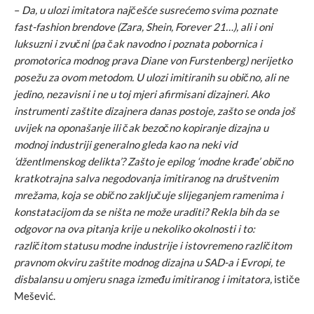
–
Da, u ulozi imitatora najčešće susrećemo svima poznate
fast-fashion brendove (Zara, Shein, Forever 21…), ali i oni
luksuzni i zvučni (pa čak navodno i poznata pobornica i
promotorica modnog prava Diane von Furstenberg) nerijetko
posežu za ovom metodom. U ulozi imitiranih su obično, ali ne
jedino, nezavisni i ne u toj mjeri afirmisani dizajneri. Ako
instrumenti zaštite dizajnera danas postoje, zašto se onda još
uvijek na oponašanje ili čak bezočno kopiranje dizajna u
modnoj industriji generalno gleda kao na neki vid
‘džentlmenskog delikta’? Zašto je epilog ‘modne krađe’ obično
kratkotrajna salva negodovanja imitiranog na društvenim
mrežama, koja se obično zaključuje slijeganjem ramenima i
konstatacijom da se ništa ne može uraditi? Rekla bih da se
odgovor na ova pitanja krije u nekoliko okolnosti i to:
različitom statusu modne industrije i istovremeno različitom
pravnom okviru zaštite modnog dizajna u SAD-a i Evropi, te
disbalansu u omjeru snaga između imitiranog i imitatora,
ističe
Mešević.