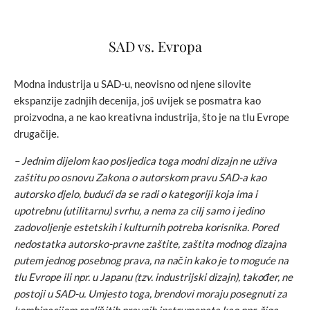
SAD vs. Evropa
Modna industrija u SAD-u, neovisno od njene silovite
ekspanzije zadnjih decenija, još uvijek se posmatra kao
proizvodna, a ne kao kreativna industrija, što je na tlu Evrope
drugačije.
– Jednim dijelom kao posljedica toga modni dizajn ne uživa
zaštitu po osnovu Zakona o autorskom pravu SAD-a kao
autorsko djelo, budući da se radi o kategoriji koja ima i
upotrebnu (utilitarnu) svrhu, a nema za cilj samo i jedino
zadovoljenje estetskih i kulturnih potreba korisnika. Pored
nedostatka autorsko-pravne zaštite, zaštita modnog dizajna
putem jednog posebnog prava, na način kako je to moguće na
tlu Evrope ili npr. u Japanu (tzv. industrijski dizajn), također, ne
postoji u SAD-u. Umjesto toga, brendovi moraju posegnuti za
kombinacijom različitih pravnih instrumenata kao npr. žiga