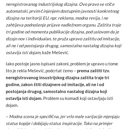
neregistrovanog industrijskog dizajna. Ovo pravo se stiče
automatski, prvim činjenjem dostupnim javnosti konkretnog
dizajna na teritoriji EU, npr. reklama, modna revija, i ne
zahtijeva podnošenje prijave nadležnom organu. Zaštita traje
tri godine od momenta publikacije dizajna, pod uslovom da je
dizajn nov i individualan, te pruža upravo zaštitu od imitacije,
ali ne i od postojanja drugog, samostalno nastalog dizajna koji
ostavlja isti dojam,
kaže Mešević.
Iako postoje jasno ispisani zakoni, problem je upravo u tome
što je rekla Mešević, podcrtat ćemo –
prema zaštiti tzv.
neregistrovanog insustrijskog dizajna zaštita traje tri
godine, zakon štiti dizajnere od imitacije, ali ne i od
postojanja drugog, samostalno nastalog dizajna koji
ostavlja isti dojam.
Problem su komadi koji ostavljaju isti
dojam.
–
Modna scena je specifična, jer vrlo male varijacije mjenjaju
status kopije i dobijaju status inspiracije. Tako na primjer