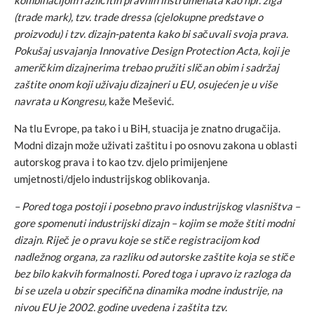
(trade mark), tzv. trade dressa (cjelokupne predstave o
proizvodu) i tzv. dizajn-patenta kako bi sačuvali svoja prava.
Pokušaj usvajanja Innovative Design Protection Acta, koji je
američkim dizajnerima trebao pružiti sličan obim i sadržaj
zaštite onom koji uživaju dizajneri u EU, osujećen je u više
navrata u Kongresu,
kaže Mešević.
Na tlu Evrope, pa tako i u BiH, stuacija je znatno drugačija.
Modni dizajn može uživati zaštitu i po osnovu zakona u oblasti
autorskog prava i to kao tzv. djelo primijenjene
umjetnosti/djelo industrijskog oblikovanja.
– Pored toga postoji i posebno pravo industrijskog vlasništva –
gore spomenuti industrijski dizajn – kojim se može štiti modni
dizajn. Riječ je o pravu koje se stiče registracijom kod
nadležnog organa, za razliku od autorske zaštite koja se stiče
bez bilo kakvih formalnosti. Pored toga i upravo iz razloga da
bi se uzela u obzir specifična dinamika modne industrije, na
nivou EU je 2002. godine uvedena i zaštita tzv.