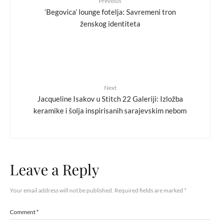
Previous
‘Begovica’ lounge fotelja: Savremeni tron
ženskog identiteta
Next
Jacqueline Isakov u Stitch 22 Galeriji: Izložba
keramike i šolja inspirisanih sarajevskim nebom
Leave a Reply
Your email address will not be published.
Required fields are marked
*
Comment
*