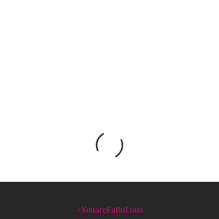
Anur Hadžiomerspahić: Izložba nagrađenih
radova
Look dana: Maja Izetbegović
#YouareFaBuLous