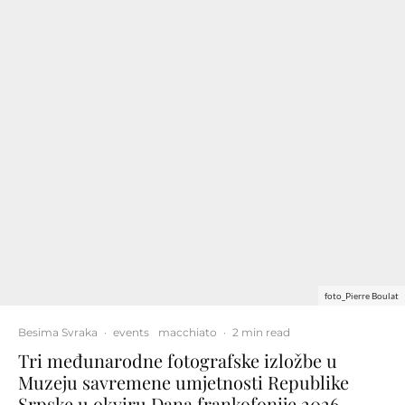
foto_Pierre Boulat
Besima Svraka
·
events
macchiato
·
2 min read
Tri međunarodne fotografske izložbe u
Muzeju savremene umjetnosti Republike
Srpske u okviru Dana frankofonije 2026.