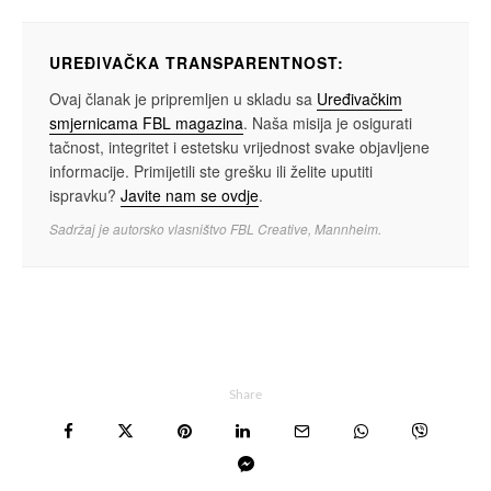
UREĐIVAČKA TRANSPARENTNOST:
Ovaj članak je pripremljen u skladu sa
Uređivačkim
smjernicama FBL magazina
. Naša misija je osigurati
tačnost, integritet i estetsku vrijednost svake objavljene
informacije. Primijetili ste grešku ili želite uputiti
ispravku?
Javite nam se ovdje
.
Sadržaj je autorsko vlasništvo FBL Creative, Mannheim.
Share