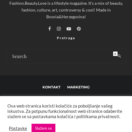
Fashion.Beauty.Love is a lifestyle magazine. It's a mix of beauty,
fashion, culture, art, controversy & cool! Made in
Bosnia&Herzegovina!
Pretraga
×
KONTAKT
MARKETING
USLOVI KORIŠTENJA I UREĐIVAČKE SMJERNICE
Ova web stranica koristi kolačiće za poboljšanje vašeg
IMPRESSUM
O NAMA
iskustva. Za potpunu funkcionalnost web stranice odaberite
slažem se sa postavkama kolačića i politikama privatnosti.
Copyright © 2013 - 2025 FBL creative. Sva prava zadržana. Developed by:
Postavke
Slažem se