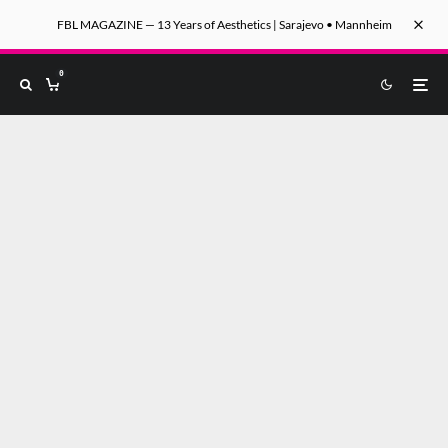
FBL MAGAZINE — 13 Years of Aesthetics | Sarajevo • Mannheim
0