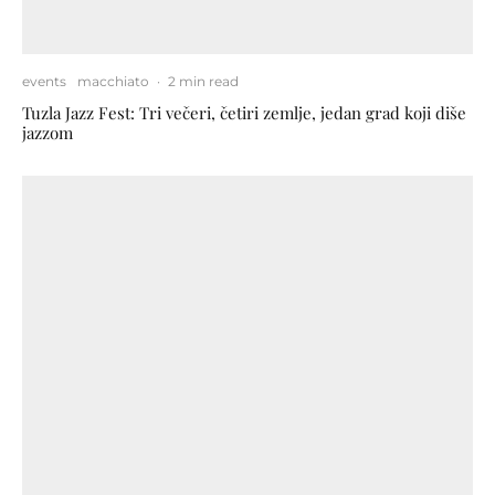
events
macchiato
·
2 min read
Tuzla Jazz Fest: Tri večeri, četiri zemlje, jedan grad koji diše
jazzom