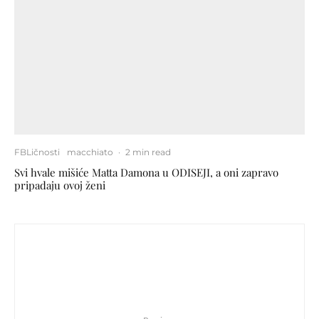
FBLičnosti
macchiato
·
2 min read
Svi hvale mišiće Matta Damona u ODISEJI, a oni zapravo
pripadaju ovoj ženi