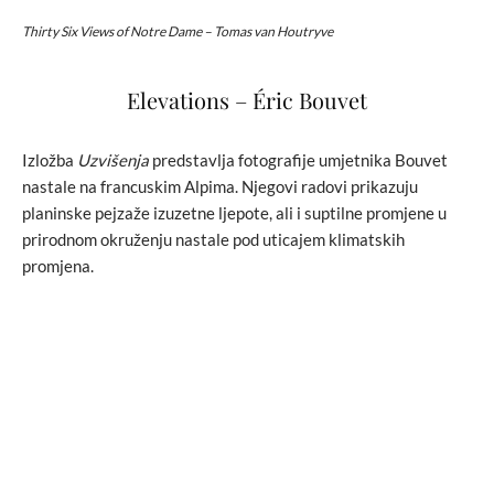
Thirty Six Views of Notre Dame – Tomas van Houtryve
Elevations – Éric Bouvet
Izložba
Uzvišenja
predstavlja fotografije umjetnika Bouvet
nastale na francuskim Alpima. Njegovi radovi prikazuju
planinske pejzaže izuzetne ljepote, ali i suptilne promjene u
prirodnom okruženju nastale pod uticajem klimatskih
promjena.