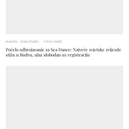
events
macchiato
·
1 min read
Počelo odbrojavanje za Sea Dance: Najveće svjetske zvijezde
stižu u Budvu, ulaz slobodan uz registraciju