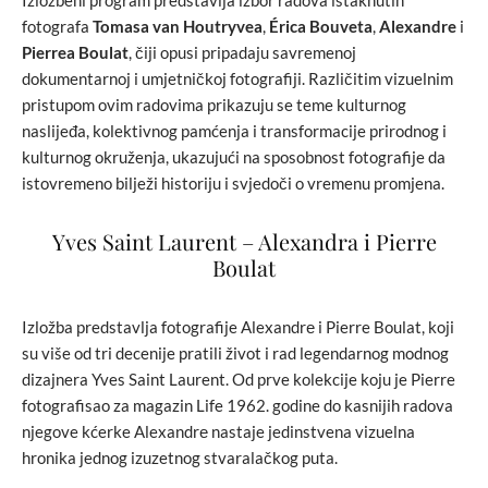
Izložbeni program predstavlja izbor radova istaknutih
fotografa
Tomasa van Houtryvea
,
Érica Bouveta
,
Alexandre
i
Pierrea Boulat
, čiji opusi pripadaju savremenoj
dokumentarnoj i umjetničkoj fotografiji. Različitim vizuelnim
pristupom ovim radovima prikazuju se teme kulturnog
naslijeđa, kolektivnog pamćenja i transformacije prirodnog i
kulturnog okruženja, ukazujući na sposobnost fotografije da
istovremeno bilježi historiju i svjedoči o vremenu promjena.
Yves Saint Laurent – Alexandra i Pierre
Boulat
Izložba predstavlja fotografije Alexandrе i Pierre Boulat, koji
su više od tri decenije pratili život i rad legendarnog modnog
dizajnera Yves Saint Laurent. Od prve kolekcije koju je Pierre
fotografisao za magazin Life 1962. godine do kasnijih radova
njegove kćerke Alexandrе nastaje jedinstvena vizuelna
hronika jednog izuzetnog stvaralačkog puta.